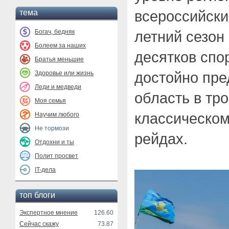
всероссийски
тема
Богач, бедняк
летний сезон
Болеем за наших
десятков спо
Братья меньшие
достойно пре
Здоровье или жизнь
Леди и медведи
область в тр
Моя семья
классическом
Научим любого
Не тормози
рейдах.
Отдохни и ты
Полит просвет
IT-дела
топ блоги
Экспертное мнение
126.60
Сейчас скажу
73.87