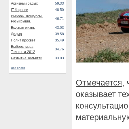
Активный отдых
59.33
IT-баранки
48.50
Выборы. Конкурсы.
46.71
Розыгрыши.
Вкусная жизнь
43.03
Додыр
39.58
Полит просвет
35.49
Выборы мэра
34.76
Тольятти-2012
Развитие Тольятти
33.03
Все блоги
Отмечается
,
оказывает те
консультацио
материальную