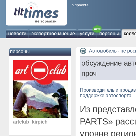
о проекте
новости
экспертное мнение
услуги
персоны
колл
Автомобиль - не ро
персоны
обсуждение авт
проч
Производитель и продав
поддержке автоспорта
Из представл
PARTS» расск
artclub_kirpich
уровне регио