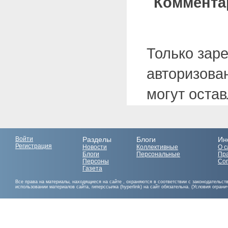
Коммента
Только зар
авторизова
могут оста
Войти
Разделы
Блоги
Ин
Регистрация
Новости
Коллективные
О с
Блоги
Персональные
Пр
Персоны
Со
Газета
Все права на материалы, находящиеся на сайте , охраняются в соответствии с законодательст
использовании материалов сайта, гиперссылка (hyperlink) на сайт обязательна. (Условия огран