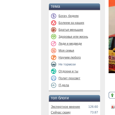
тема
Богач, бедняк
Болеем за наших
Братья меньшие
Здоровье или жизнь
Леди и медведи
Моя семья
Научим любого
Не тормози
Отдохни и ты
Полит просвет
IT-дела
топ блоги
Экспертное мнение
126.60
Сейчас скажу
73.87