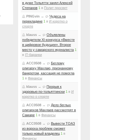
в думе Тольятти занял Алексей
Степанов
1
в
Полит просвет
ь
PINGvin
→
Чудеса на
перекладине
1
в
И коротко о
спорте
klauss
→
Объявлены
победители XI конкурса «Вместе
в цифровое будущее». Второе
место у самарского журналиста
1
в
IT-баранки
ACC0508
→
Беглому
олигарху Махлаю, признанному
банкротом, кассация не помогла
1
в
Финансы
klauss
→
Прорыв к
здоровью по-тольяттински
1
в
И
коротко о спорте
ACC0508
→
Дело беглых
олигархов Махлаев рассмотрят в
Самаре
1
в
Финансы
ACC0508
→
Вывести ТОАЗ
из вороха проблем сможет
только новый владелец
1
в
Финансы