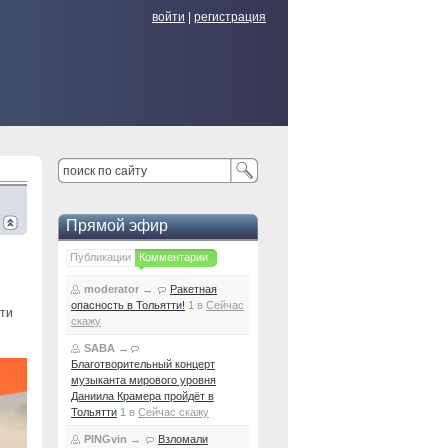
войти
|
регистрация
Прямой эфир
Публикации
Комментарии
moderator
→
Ракетная
опасность в Тольятти!
1
в
Сейчас
сти
скажу
SABA
→
Благотворительный концерт
музыканта мирового уровня
Даниила Крамера пройдёт в
Тольятти
1
в
Сейчас скажу
PINGvin
→
Взломали