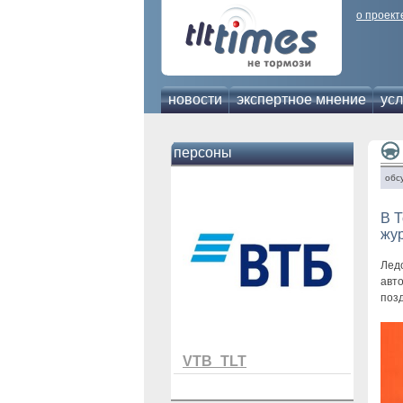
о проект
новости
экспертное мнение
усл
персоны
обс
В Т
жу
Лед
авт
поз
VTB_TLT