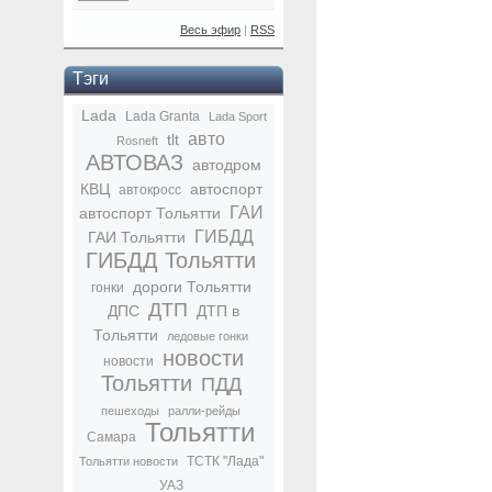
Весь эфир
|
RSS
Тэги
Lada
Lada Granta
Lada Sport
авто
tlt
Rosneft
АВТОВАЗ
автодром
КВЦ
автоспорт
автокросс
ГАИ
автоспорт Тольятти
ГИБДД
ГАИ Тольятти
ГИБДД Тольятти
дороги Тольятти
гонки
ДТП
ДПС
ДТП в
Тольятти
ледовые гонки
новости
новости
Тольятти
ПДД
пешеходы
ралли-рейды
Тольятти
Самара
ТСТК "Лада"
Тольятти новости
УАЗ