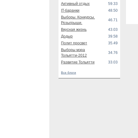
Активный отдых
59.33
IT-баранки
48.50
Выборы. Конкурсы.
46.71
Розыгрыши.
Вкусная жизнь
43.03
Додыр
39.58
Полит просвет
35.49
Выборы мэра
34.76
Тольятти-2012
Развитие Тольятти
33.03
Все блоги