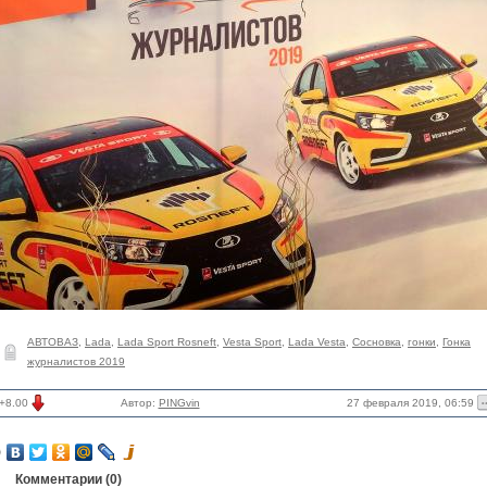
АВТОВАЗ
,
Lada
,
Lada Sport Rosneft
,
Vesta Sport
,
Lada Vesta
,
Сосновка
,
гонки
,
Гонка
журналистов 2019
27 февраля 2019, 06:59
+8.00
Автор:
PINGvin
Комментарии (
0
)