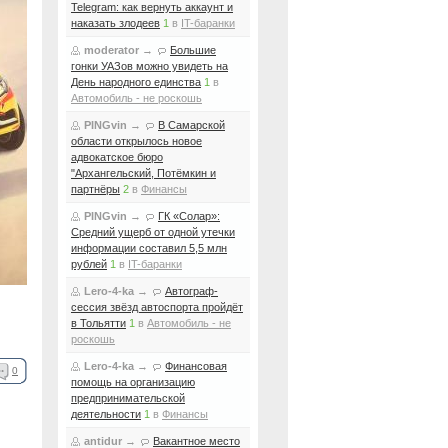
Telegram: как вернуть аккаунт и
наказать злодеев
1
в
IT-баранки
moderator
→
Большие
гонки УАЗов можно увидеть на
День народного единства
1
в
Автомобиль - не роскошь
PINGvin
→
В Самарской
области открылось новое
адвокатское бюро
"Архангельский, Потёмкин и
партнёры
2
в
Финансы
PINGvin
→
ГК «Солар»:
Средний ущерб от одной утечки
информации составил 5,5 млн
рублей
1
в
IT-баранки
Lero-4-ka
→
Автограф-
сессия звёзд автоспорта пройдёт
в Тольятти
1
в
Автомобиль - не
роскошь
Lero-4-ka
→
Финансовая
0
помощь на организацию
предпринимательской
деятельности
1
в
Финансы
antidur
→
Вакантное место