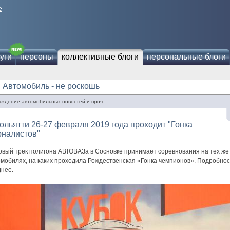
е
уги
персоны
коллективные блоги
персональные блоги
Автомобиль - не роскошь
уждение автомобильных новостей и проч
ольятти 26-27 февраля 2019 года проходит "Гонка
рналистов"
овый трек полигона АВТОВАЗа в Сосновке принимает соревнования на тех же
омобилях, на каких проходила Рождественская «Гонка чемпионов». Подробно
днее.