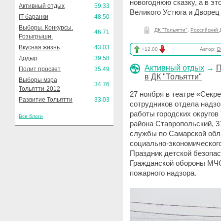
новогоднюю сказку, а в э
Активный отдых
59.33
Великого Устюга и Дворец
IT-баранки
48.50
Выборы. Конкурсы.
ДК "Тольятти"
,
Российский 
46.71
Розыгрыши.
Вкусная жизнь
43.03
+12.00
Автор:
D
Додыр
39.58
Активный отдых
→
П
Полит просвет
35.49
в ДК "Тольятти"
Выборы мэра
34.76
Тольятти-2012
27 ноября в театре «Секр
Развитие Тольятти
33.03
сотрудников отдела надзо
работы городских округов
Все блоги
района Ставропольский, 
службы по Самарской обла
социально-экономического
Праздник детской безопа
Гражданской обороны МЧС
пожарного надзора.