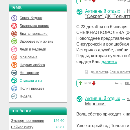
+4.00
Автор:
D
тема
Активный отдых
→
Н
"Секрет" ДК "Тольят
Богач, бедняк
Болеем за наших
С 23 декабря по 6 января
СНЕЖНАЯ КОРОЛЕВА (0
Братья меньшие
Новогоднее представление
Здоровье или жизнь
Снегурочкой и волшебная 
Леди и медведи
История о дружбе, любви 
Герды, которая сумела по
Моя семья
сердце Кая.
далее »
Научим любого
ДК Тольятти
,
Ёлки в Тольят
Не тормози
Отдохни и ты
+4.00
Автор:
DK_
Полит просвет
IT-дела
Активный отдых
→
«
Морозом!
топ блоги
Волшебство приходит к на
Экспертное мнение
126.60
Уже который год Тольятти
Сейчас скажу
73.87