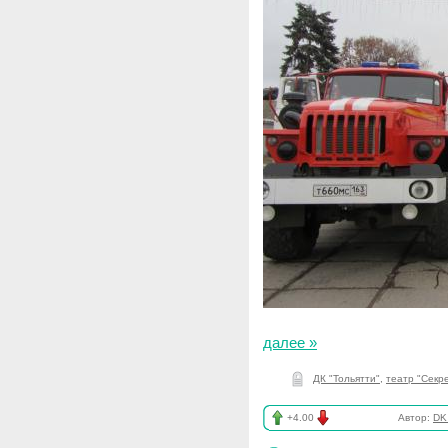
далее »
ДК "Тольятти"
,
театр "Секр
+4.00
Автор:
DK_