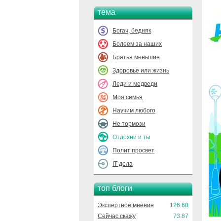
тема
Богач, бедняк
Болеем за наших
Братья меньшие
Здоровье или жизнь
Леди и медведи
Моя семья
Научим любого
Не тормози
Отдохни и ты
Полит просвет
IT-дела
топ блоги
Экспертное мнение
126.60
Сейчас скажу
73.87