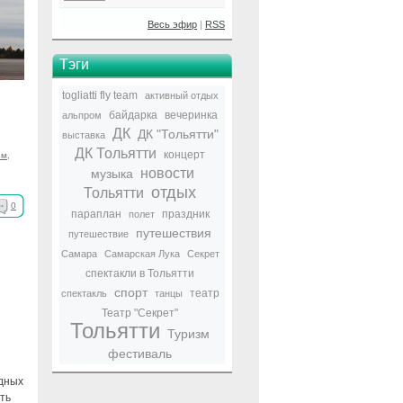
Весь эфир
|
RSS
Тэги
togliatti fly team
активный отдых
байдарка
вечеринка
альпром
ДК
ДК "Тольятти"
выставка
ДК Тольятти
концерт
зм
,
новости
музыка
отдых
Тольятти
0
параплан
праздник
полет
путешествия
путешествие
Самара
Самарская Лука
Секрет
спектакли в Тольятти
спорт
театр
спектакль
танцы
Театр "Секрет"
Тольятти
Туризм
фестиваль
одных
ть