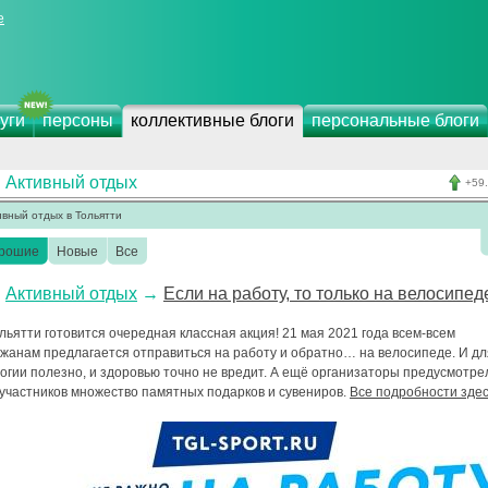
е
уги
персоны
коллективные блоги
персональные блоги
Активный отдых
+59
ивный отдых в Тольятти
рошие
Новые
Все
Активный отдых
→
Если на работу, то только на велосипед
льятти готовится очередная классная акция! 21 мая 2021 года всем-всем
ожанам предлагается отправиться на работу и обратно… на велосипеде. И дл
огии полезно, и здоровью точно не вредит. А ещё организаторы предусмотре
 участников множество памятных подарков и сувениров.
Все подробности зде