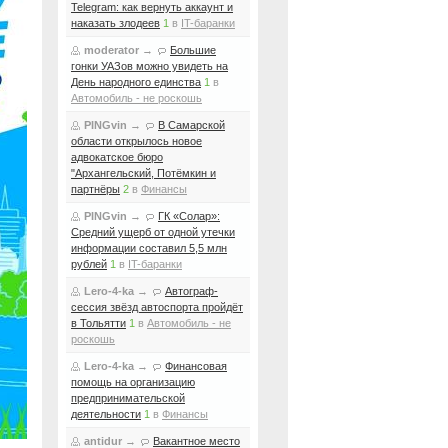
Telegram: как вернуть аккаунт и
наказать злодеев
1
в
IT-баранки
moderator
→
Большие
гонки УАЗов можно увидеть на
День народного единства
1
в
Автомобиль - не роскошь
PINGvin
→
В Самарской
области открылось новое
адвокатское бюро
"Архангельский, Потёмкин и
партнёры
2
в
Финансы
PINGvin
→
ГК «Солар»:
Средний ущерб от одной утечки
информации составил 5,5 млн
рублей
1
в
IT-баранки
Lero-4-ka
→
Автограф-
сессия звёзд автоспорта пройдёт
в Тольятти
1
в
Автомобиль - не
роскошь
Lero-4-ka
→
Финансовая
помощь на организацию
предпринимательской
деятельности
1
в
Финансы
antidur
→
Вакантное место