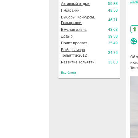
дал
Активный отдых
59.33
IT-баранки
48.50
Выборы. Конкурсы.
46.71
Розыгрыши.
Вкусная жизнь
43.03
Додыр
39.58
Полит просвет
35.49
Выборы мэра
34.76
Тольятти-2012
Об 
Развитие Тольятти
33.03
июн
Тан
Все блоги