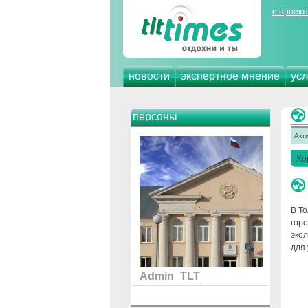
о проект
новости
экспертное мнение
усл
персоны
Акт
Хо
В То
гор
экол
для
Admin_TLT