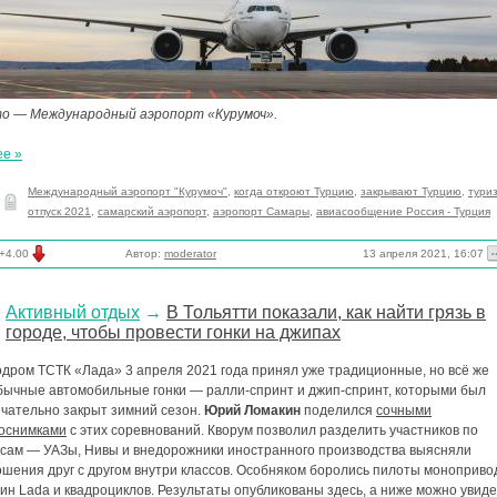
о — Международный аэропорт «Курумоч».
ее »
Международный аэропорт "Курумоч"
,
когда откроют Турцию
,
закрывают Турцию
,
тури
отпуск 2021
,
самарский аэропорт
,
аэропорт Самары
,
авиасообщение Россия - Турция
13 апреля 2021, 16:07
+4.00
Автор:
moderator
Активный отдых
→
В Тольятти показали, как найти грязь в
городе, чтобы провести гонки на джипах
одром ТСТК «Лада» 3 апреля 2021 года принял уже традиционные, но всё же
бычные автомобильные гонки — ралли-спринт и джип-спринт, которыми был
нчательно закрыт зимний сезон.
Юрий Ломакин
поделился
сочными
оснимками
с этих соревнований. Кворум позволил разделить участников по
ссам — УАЗы, Нивы и внедорожники иностранного производства выясняли
ошения друг с другом внутри классов. Особняком боролись пилоты моноприв
н Lada и квадроциклов. Результаты опубликованы здесь, а ниже можно увиде