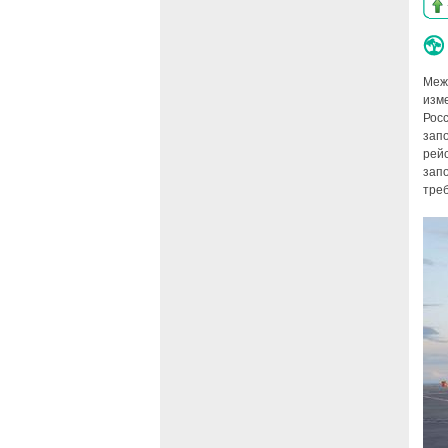
Меж
изм
Росс
зап
рейс
зап
тре