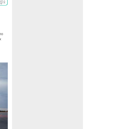
0
по
х