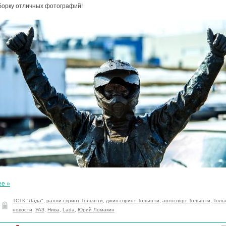
борку отличных фотографий!
ее »
ТСТК "Лада"
,
ралли-спринт Тольятти
,
джип-спринт Тольятти
,
автоспорт Тольятти
,
Толь
новости
,
УАЗ
,
Нива
,
Lada
,
Юрий Ломакин