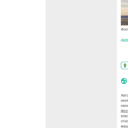
Фот
дал
Авт
нео
око
фот
кла
отн
маши