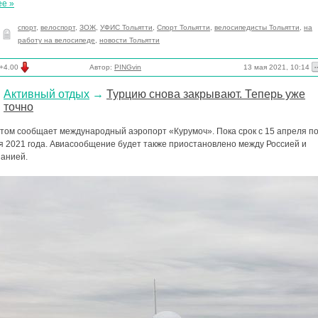
ее »
спорт
,
велоспорт
,
ЗОЖ
,
УФИС Тольятти
,
Спорт Тольятти
,
велосипедисты Тольятти
,
на
работу на велосипеде
,
новости Тольятти
13 мая 2021, 10:14
+4.00
Автор:
PINGvin
Активный отдых
→
Турцию снова закрывают. Теперь уже
точно
этом сообщает международный аэропорт «Курумоч». Пока срок с 15 апреля по
я 2021 года. Авиасообщение будет также приостановлено между Россией и
занией.