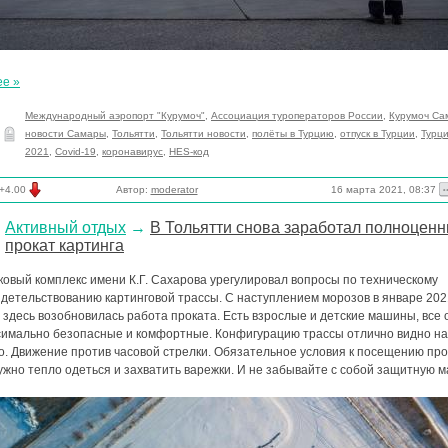
ее »
Международный аэропорт "Курумоч"
,
Ассоциация туроператоров России
,
Курумоч Са
новости Самары
,
Тольятти
,
Тольятти новости
,
полёты в Турцию
,
отпуск в Турции
,
Турц
2021
,
Covid-19
,
коронавирус
,
HES-код
16 марта 2021, 08:37
+4.00
Автор:
moderator
Активный отдых
→
В Тольятти снова заработал полноцен
прокат картинга
ковый комплекс имени К.Г. Сахарова урегулировал вопросы по техническому
идетельствованию картинговой трассы. С наступлением морозов в январе 202
 здесь возобновилась работа проката. Есть взрослые и детские машины, все 
симально безопасные и комфортные. Конфигурацию трассы отлично видно на
о. Движение против часовой стрелки. Обязательное условия к посещению про
жно тепло одеться и захватить варежки. И не забывайте с собой защитную м