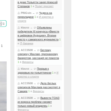
в думе Тольятти занял Алексей
Степанов
1
в
Полит просвет
PINGvin
→
Чудеса на
перекладине
1
в
И коротко о
спорте
0
klauss
→
Объявлены
победители XI конкурса «Вместе
в цифровое будущее». Второе
место у самарского журналиста
1
в
IT-баранки
 1
ACC0508
→
Беглому
олигарху Махлаю, признанному
банкротом, кассация не помогла
1
в
Финансы
klauss
→
Прорыв к
здоровью по-тольяттински
1
в
И
коротко о спорте
ACC0508
→
Дело беглых
олигархов Махлаев рассмотрят в
Самаре
1
в
Финансы
ACC0508
→
Вывести ТОАЗ
из вороха проблем сможет
только новый владелец
1
в
Финансы