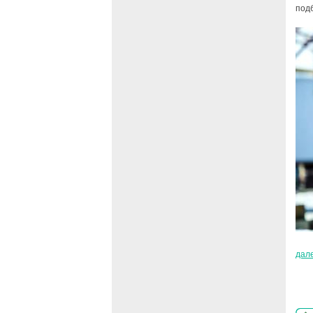
под
дал