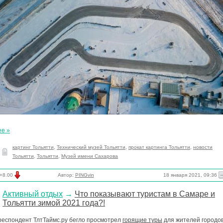
ее »
картинг Тольятти
,
Технический музей Тольятти
,
прокат картинга Тольятти
,
новости
Тольятти
,
Тольятти
,
Музей имени Сахарова
18 января 2021, 09:36
+8.00
Автор:
PINGvin
Активный отдых
→
Что показывают туристам в Самаре и
Тольятти зимой 2021 года?!
респондент ТлтТаймс.ру бегло просмотрел
горящие туры
для жителей городов