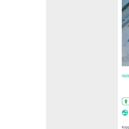
дал
Кор