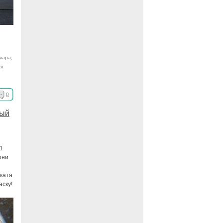
мара
,
ия
0
ный
1
они
ката
аску!