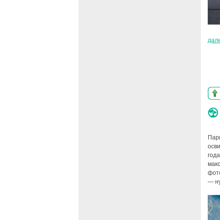
дал
Пар
осв
года
мак
фот
— ну