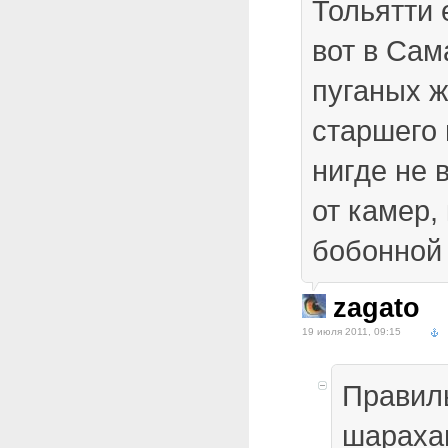
Тольятти 
вот в Са
пуганых ж
старшего
нигде не 
от камер,
бобонной
zagato
19 июля 2011, 09:15
Правиль
шарахаю