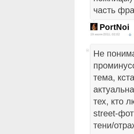
часть фра
PortNoi
19 июля 2011, 02:02
Не поним
проминусо
тема, кст
актуальна
тех, кто 
street-фо
тени/отра