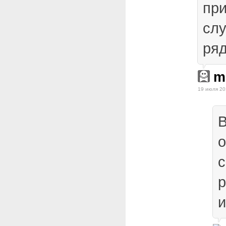
пр
слу
ряд
m
19 июля 20
с
р
и