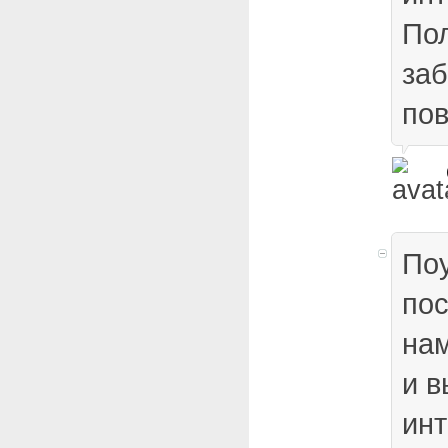
По
заб
пов
По
пос
нам
и в
инт