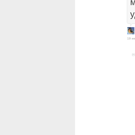
м
у
19 и