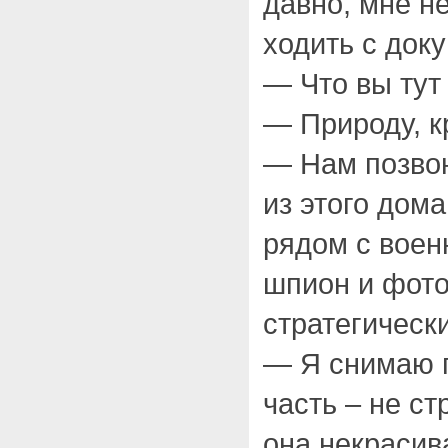
давно, мне н
ходить с док
— Что вы тут
— Природу, к
— Нам позвон
из этого дома
рядом с воен
шпион и фот
стратегическ
— Я снимаю п
часть – не ст
она некрасива