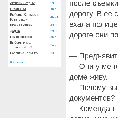
после съемки
Активный отдых
59.33
IT-баранки
48.50
дорогу. В ее
Выборы. Конкурсы.
46.71
Розыгрыши.
ехала полице
Вкусная жизнь
43.03
Додыр
39.58
дороге они п
Полит просвет
35.49
Выборы мэра
34.76
Тольятти-2012
Развитие Тольятти
33.03
— Предъявит
Все блоги
— Они у меня
доме живу.
— Почему вы 
документов?
— Комендант