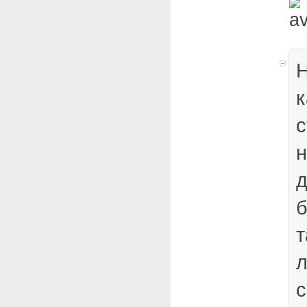
Н
н
д
б
т
л
с