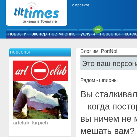
о проекте
новости
экспертное мнение
услуги
персоны
колл
Блог им. PortNoi
персоны
Это ваш персон
Рядом - шпионы
Вы сталкивал
– когда пост
вы ничем не 
artclub_kirpich
мешать вам?