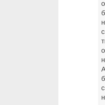
о
б
н
с
т
о
н
А
б
н