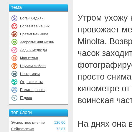
тема
Утром ухожу 
Богач, бедняк
Болеем за наших
провожает ме
Братья меньшие
Minolta. Воз
Здоровье или жизнь
Леди и медведи
часок заходит
Моя семья
фотографируе
Научим любого
просто снима
Не тормози
Отдохни и ты
километре от
Полит просвет
воинская час
IT-дела
топ блоги
На днях она 
Экспертное мнение
126.60
Сейчас скажу
73.87