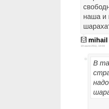
свободн
наша и 
шараха
mihail
19 июля 2011, 10:04
В та
стра
надо
шар