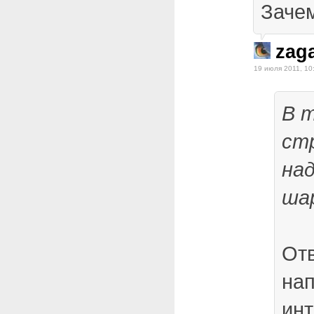
Заче
zag
19 июля 2011, 10
В 
стр
над
ша
От
нап
инт