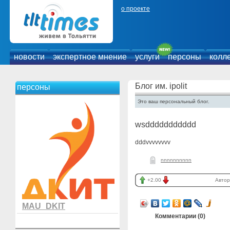
о проекте
новости
экспертное мнение
услуги
персоны
колл
Блог им. ipolit
персоны
Это ваш персональный блог.
wsddddddddddd
dddvvvvvvvv
nnnnnnnnnn
+2.00
Автор
MAU_DKIT
Комментарии (
0
)