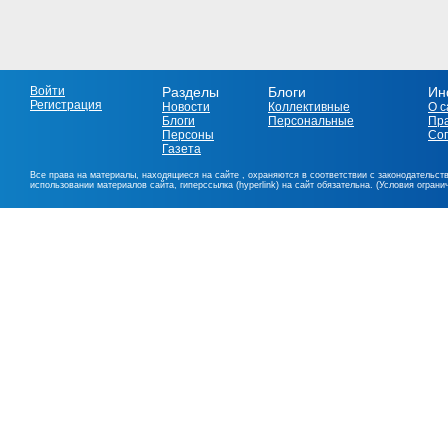
Войти
Разделы
Блоги
Ин
Регистрация
Новости
Коллективные
О с
Блоги
Персональные
Пр
Персоны
Со
Газета
Все права на материалы, находящиеся на сайте , охраняются в соответствии с законодательст
использовании материалов сайта, гиперссылка (hyperlink) на сайт обязательна. (Условия огран