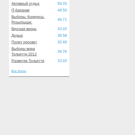
Активный отдых
59.33
IT-баранки
48.50
Выборы. Конкурсы.
46.71
Розыгрыши.
Вкусная жизнь
43.03
Додыр
39.58
Полит просвет
35.49
Выборы мэра
34.76
Тольятти-2012
Развитие Тольятти
33.03
Все блоги