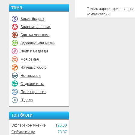
тема
Только зарегистрированные
комментарии.
Богач, бедняк
Болеем за наших
Братья меньшие
Здоровье или жизнь
Леди и медведи
Моя семья
Научим любого
Не тормози
Отдохни и ты
Полит просвет
IT-дела
топ блоги
Экспертное мнение
126.60
Сейчас скажу
73.87