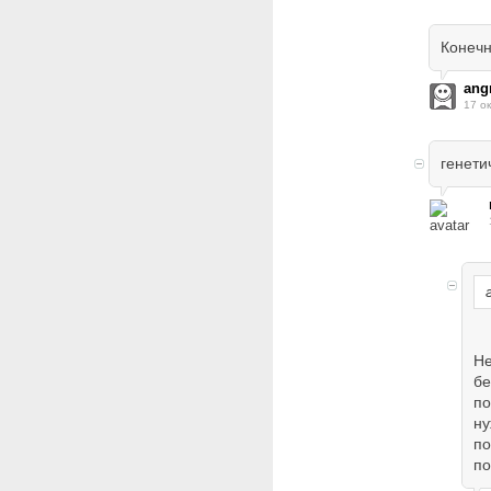
Конечн
ang
17 о
генети
Не
бе
по
ну
по
по