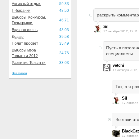
Активный отдых
59.33
IT-баранки
48.50
раскрыть коммента
Выборы. Конкурсы.
46.71
Розыгрыши.
Sil
Вкусная жизнь
43.03
17 октября 2012, 12:11
Додыр
39.58
Полит просвет
35.49
Пусть в патоге
Выборы мэра
34.76
специалисты.
Тольятти-2012
Развитие Тольятти
33.03
vetchi
17 октября 2012,
Все блоги
Так, а я ра
Sil
17 октября
Всетаки эт
BlackCat
17 октября