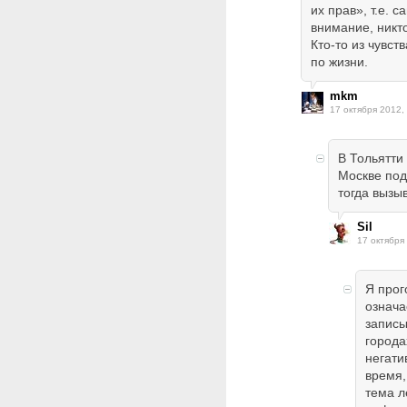
их прав», т.е. 
внимание, никто
Кто-то из чувст
по жизни.
mkm
17 октября 2012,
В Тольятти
Москве под
тогда вызы
Sil
17 октября
Я прог
означа
записы
городах
негати
время,
тема л