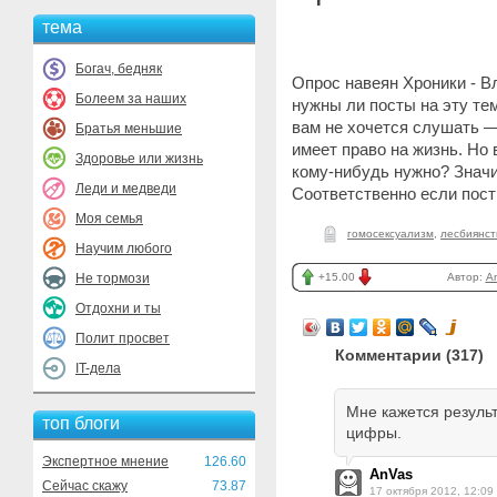
тема
Богач, бедняк
Опрос навеян Хроники - В
Болеем за наших
нужны ли посты на эту тем
вам не хочется слушать —
Братья меньшие
имеет право на жизнь. Но 
Здоровье или жизнь
кому-нибудь нужно? Значит
Леди и медведи
Соответственно если пост
Моя семья
гомосексуализм
,
лесбиянст
Научим любого
Не тормози
+15.00
Автор:
A
Отдохни и ты
Полит просвет
Комментарии (
317
)
IT-дела
Мне кажется резуль
топ блоги
цифры.
Экспертное мнение
126.60
AnVas
Сейчас скажу
73.87
17 октября 2012, 12:09