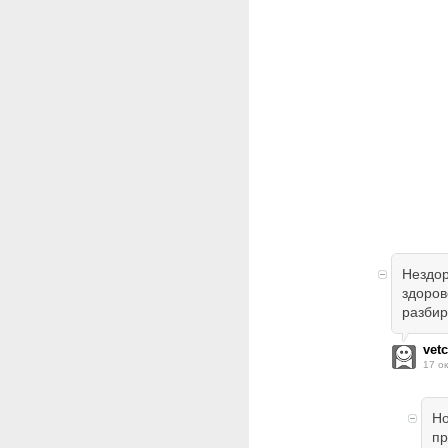
Нездор
здоров
разбир
vetc
17 о
Но
пр