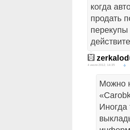
когда авт
продать п
перекупы 
действит
zerkalod
4 июля 2012, 14:35
Можно 
«Carobk
Иногда
выклад
информ