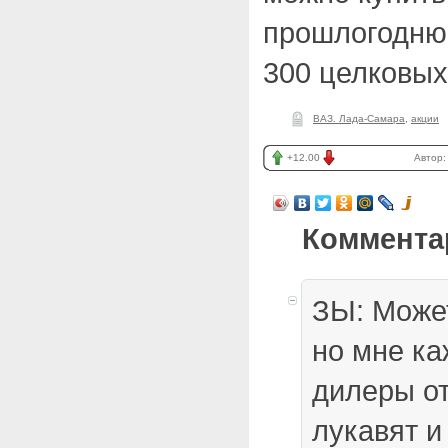
прошлогодню
300 целковы
ВАЗ. Лада-Самара
,
акции
+12.00
Автор
Коммента
ЗЫ: Може
но мне ка
дилеры о
лукавят и