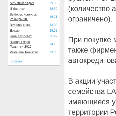
Активный отдых
59.33
(количество 
IT-баранки
48.50
Выборы. Конкурсы.
ограничено).
46.71
Розыгрыши.
Вкусная жизнь
43.03
Додыр
39.58
Полит просвет
35.49
При покупке 
Выборы мэра
34.76
Тольятти-2012
также фирме
Развитие Тольятти
33.03
автокредитов
Все блоги
В акции учас
семейства L
имеющиеся у
территории Р