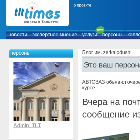
о проекте
новости
экспертное мнение
услуги
персоны
колл
Блог им. zerkalodushi
персоны
Это ваш персон
АВТОВАЗ объявил очеред
курсе.
Вчера на поч
сообщение из
Admin_TLT