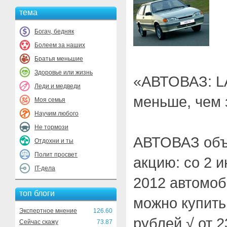
тема
Богач, бедняк
Болеем за наших
Братья меньшие
Здоровье или жизнь
«АВТОВАЗ: L
Леди и медведи
меньше, чем 
Моя семья
Научим любого
Не тормози
АВТОВАЗ объ
Отдохни и ты
Полит просвет
акцию: со 2 
IT-дела
2012 автомо
топ блоги
можно купить
Экспертное мнение
126.60
рублей √ от 2
Сейчас скажу
73.87