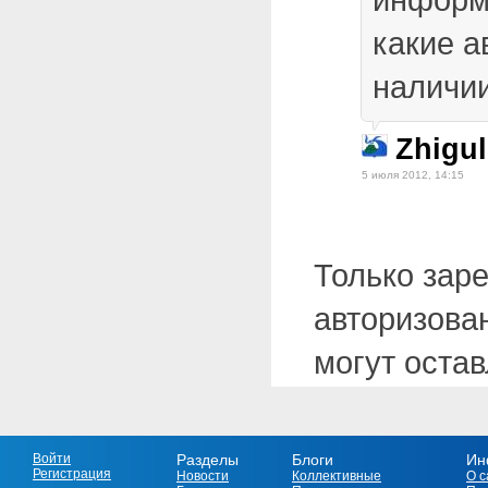
какие а
наличи
Zhigu
5 июля 2012, 14:15
Только зар
авторизова
могут оста
Войти
Разделы
Блоги
Ин
Регистрация
Новости
Коллективные
О с