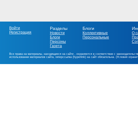
Войти
Разделы
Блоги
Ин
Регистрация
Новости
Коллективные
О с
Блоги
Персональные
Пр
Персоны
Со
Газета
Все права на материалы, находящиеся на сайте , охраняются в соответствии с законодательст
использовании материалов сайта, гиперссылка (hyperlink) на сайт обязательна. (Условия огран