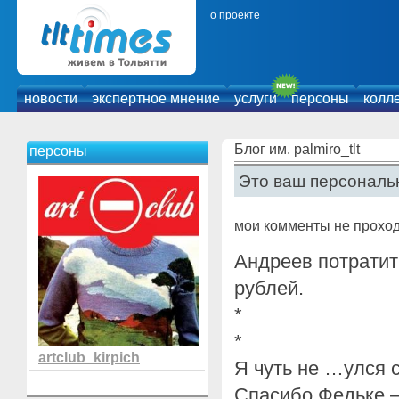
о проекте
новости
экспертное мнение
услуги
персоны
колл
Блог им. palmiro_tlt
персоны
Это ваш персональн
мои комменты не проход
Андреев потратит
рублей.
*
*
artclub_kirpich
Я чуть не …улся 
Спасибо Федьке —