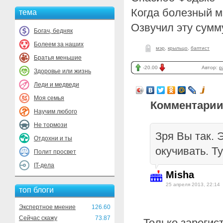
Когда болезный м
тема
Озвучил эту сумм
Богач, бедняк
Болеем за наших
мэр
,
крыльцо
,
баптист
Братья меньшие
-20.00
Автор:
p
Здоровье или жизнь
Леди и медведи
Моя семья
Комментарии
Научим любого
Не тормози
Зря Вы так. 
Отдохни и ты
окучивать. Т
Полит просвет
IT-дела
Misha
25 апреля 2013, 22:14
топ блоги
Экспертное мнение
126.60
Сейчас скажу
73.87
Только зарегис