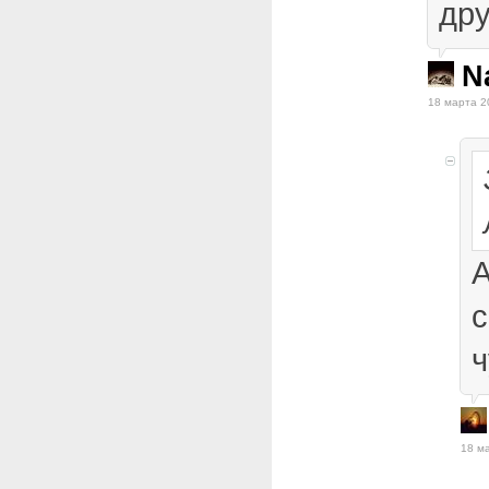
дру
N
18 марта 2
А
с
18 ма