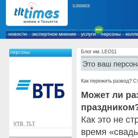
о проекте
новости
экспертное мнение
услуги
персоны
колл
Блог им. LEO11
персоны
Это ваш персон
Как пережить развод? Ст
Может ли ра
праздником
Как это не ст
VTB_TLT
время «свад