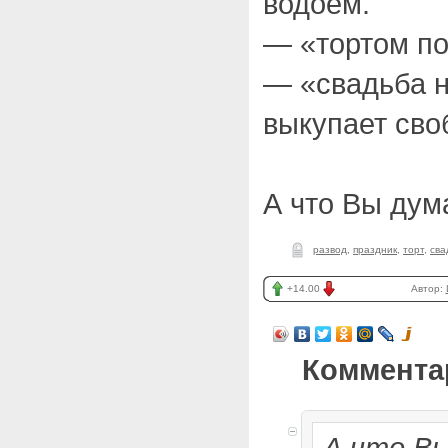
водоём.
— «тортом по
— «свадьба 
выкупает сво
А что Вы дум
развод
,
праздник
,
торт
,
сва
+14.00
Автор:
Коммента
А что В