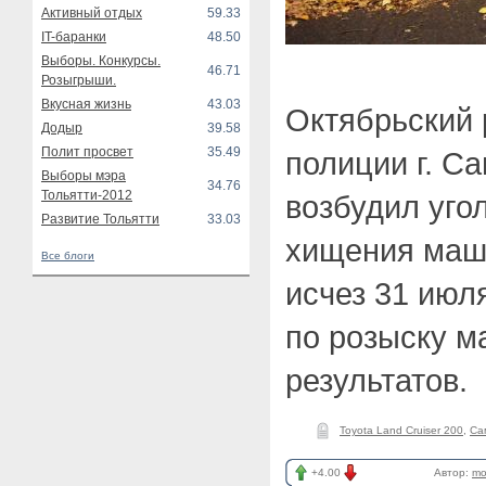
Активный отдых
59.33
IT-баранки
48.50
Выборы. Конкурсы.
46.71
Розыгрыши.
Вкусная жизнь
43.03
Октябрьский 
Додыр
39.58
Полит просвет
35.49
полиции г. С
Выборы мэра
34.76
Тольятти-2012
возбудил уго
Развитие Тольятти
33.03
хищения маш
Все блоги
исчез 31 июл
по розыску м
результатов.
Toyota Land Cruiser 200
,
Са
+4.00
Автор:
mo