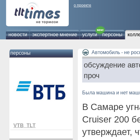
о проекте
новости
экспертное мнение
услуги
персоны
колл
Автомобиль - не ро
персоны
обсуждение авт
проч
Была машина и нет ма
В Самаре угн
Cruiser 200 б
VTB_TLT
утверждает, 