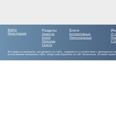
Войти
Разделы
Блоги
Ин
Регистрация
Новости
Коллективные
О с
Блоги
Персональные
Пр
Персоны
Со
Газета
Все права на материалы, находящиеся на сайте , охраняются в соответствии с законодательст
использовании материалов сайта, гиперссылка (hyperlink) на сайт обязательна. (Условия огран