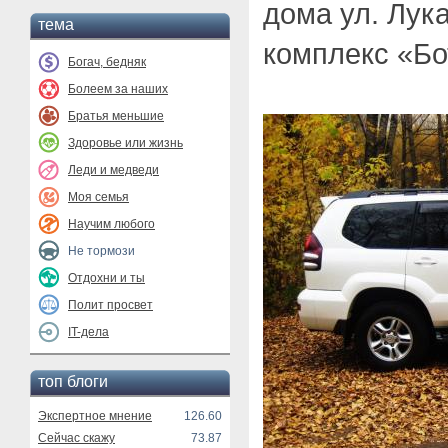
дома ул. Лук
тема
комплекс «Бо
Богач, бедняк
Болеем за наших
Братья меньшие
Здоровье или жизнь
Леди и медведи
Моя семья
Научим любого
Не тормози
Отдохни и ты
Полит просвет
IT-дела
топ блоги
Экспертное мнение
126.60
Сейчас скажу
73.87