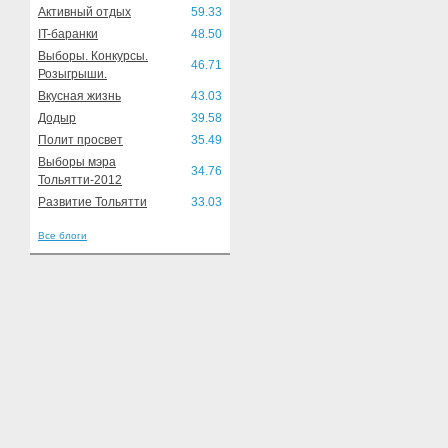
Активный отдых
59.33
IT-баранки
48.50
Выборы. Конкурсы.
46.71
Розыгрыши.
Вкусная жизнь
43.03
Додыр
39.58
Полит просвет
35.49
Выборы мэра
34.76
Тольятти-2012
Развитие Тольятти
33.03
Все блоги