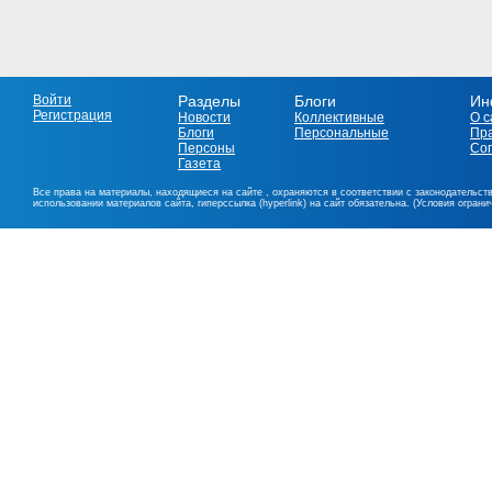
Войти
Разделы
Блоги
Ин
Регистрация
Новости
Коллективные
О с
Блоги
Персональные
Пр
Персоны
Со
Газета
Все права на материалы, находящиеся на сайте , охраняются в соответствии с законодательст
использовании материалов сайта, гиперссылка (hyperlink) на сайт обязательна. (Условия огран