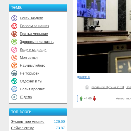
тема
Богач, бедняк
Болеем за наших
Братья меньшие
Здоровье или жизнь
Леди и медведи
Моя семья
Научим любого
Не тормози
далее »
Отдохни и ты
послание Путина 2023
,
Вла
Полит просвет
IT-дела
+4.00
Автор:
mod
топ блоги
Экспертное мнение
126.60
Сейчас скажу
73.87