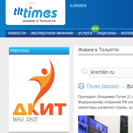
о проекте
новости
экспертное мнение
услуги
персоны
колл
Живем в Тольятти
персоны
Полит просвет
→
Жд
Президент Владимир Путин 21 
Федеральному собранию РФ зат
ориентиры развития страны, хо
MAU_DKIT