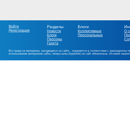
Войти
Разделы
Блоги
Ин
Регистрация
Новости
Коллективные
О с
Блоги
Персональные
Пр
Персоны
Со
Газета
Все права на материалы, находящиеся на сайте , охраняются в соответствии с законодательст
использовании материалов сайта, гиперссылка (hyperlink) на сайт обязательна. (Условия огран