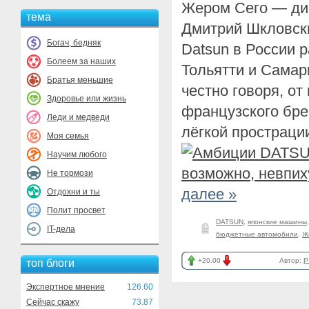
Жером Сего — дир
тема
Дмитрий Шкловск
Богач, бедняк
Datsun в России 
Болеем за наших
Тольятти и Самар
Братья меньшие
честно говоря, от
Здоровье или жизнь
французского бре
Леди и медведи
лёгкой простраци
Моя семья
Научим любого
Не тормози
далее »
Отдохни и ты
Полит просвет
DATSUN
,
японские машины
IT-дела
бюджетные автомобили
,
Ж
+20.00
Автор:
P
топ блоги
Экспертное мнение
126.60
Сейчас скажу
73.87