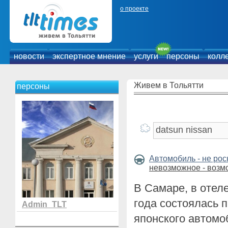
о проекте
новости
экспертное мнение
услуги
персоны
колл
Живем в Тольятти
персоны
Автомобиль - не ро
невозможное - возм
В Самаре, в отел
года состоялась 
Admin_TLT
японского автом