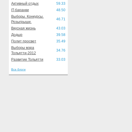
Активный отдых
59.33
IT-баранки
48.50
Выборы. Конкурсы.
46.71
Розыгрыши.
Вкусная жизнь
43.03
Додыр
39.58
Полит просвет
35.49
Выборы мэра
34.76
Тольятти-2012
Развитие Тольятти
33.03
Все блоги