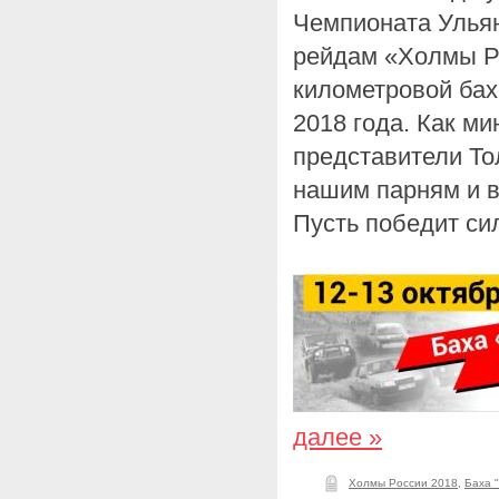
Чемпионата Ульян
рейдам «Холмы Ро
километровой бах
2018 года. Как м
представители То
нашим парням и 
Пусть победит си
далее »
Холмы России 2018
,
Баха 