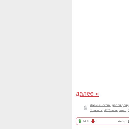
далее »
Холмы России
,
ралли-рей
Тольятти
,
ATC racing team
,
+4.00
Автор: