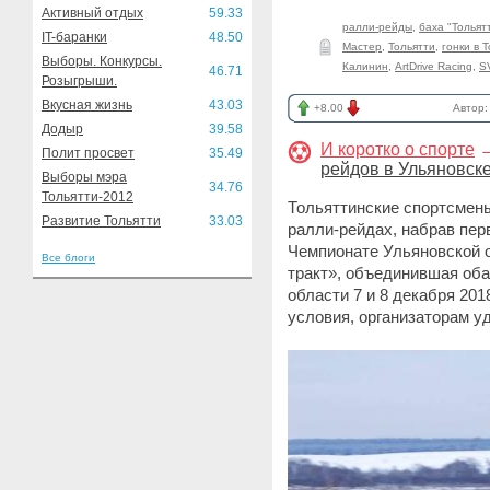
Активный отдых
59.33
ралли-рейды
,
баха "Тольят
IT-баранки
48.50
Мастер
,
Тольятти
,
гонки в 
Выборы. Конкурсы.
Калинин
,
ArtDrive Racing
,
SV
46.71
Розыгрыши.
Вкусная жизнь
43.03
+8.00
Автор
Додыр
39.58
И коротко о спорте
Полит просвет
35.49
рейдов в Ульяновск
Выборы мэра
34.76
Тольятти-2012
Тольяттинские спортсмены
Развитие Тольятти
33.03
ралли-рейдах, набрав пер
Чемпионате Ульяновской 
Все блоги
тракт», объединившая оба
области 7 и 8 декабря 20
условия, организаторам у