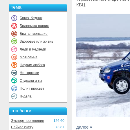
КВЦ.
тема
Богач, бедняк
Болеем за наших
Братья меньшие
Здоровье или жизнь
Леди и медведи
Моя семья
Научим любого
Не тормози
Отдохни и ты
Полит просвет
IT-дела
топ блоги
Экспертное мнение
126.60
далее »
Сейчас скажу
73.87