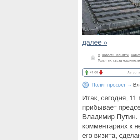
далее »
tlt
,
новости Тольятти
,
Толья
Тольятти
,
съезд машиностр
+7.00
Автор:
a
Полит просвет
→
Вл
Итак, сегодня, 11
прибывает предс
Владимир Путин. 
комментариях к н
его визита, сдел