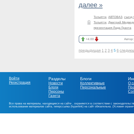
далее »
Тольятти
,
АВТОВАЗ
,
съезд
Тольятти
,
Дмитрий Медвед
презентация Лада Гранта
+4.00
Автор
предыдущая
1
2
3
4
5
6
следую
Войти
Разделы
Блоги
Ин
Регистрация
Новости
Коллективные
О с
Блоги
Персональные
Пр
Персоны
Со
Газета
Все права на материалы, находящиеся на сайте , охраняются в соответствии с законодательст
использовании материалов сайта, гиперссылка (hyperlink) на сайт обязательна. (Условия огран