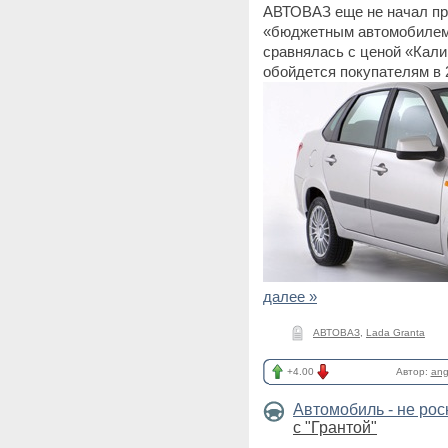
АВТОВАЗ еще не начал про
«бюджетным автомобилем»
сравнялась с ценой «Кали
обойдется покупателям в 
далее »
АВТОВАЗ
,
Lada Granta
+4.00
Автор:
ang
Автомобиль - не ро
с "Грантой"