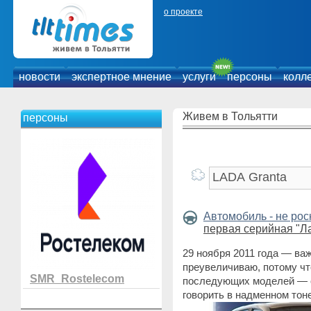
о проекте
новости
экспертное мнение
услуги
персоны
колл
Живем в Тольятти
персоны
Автомобиль - не ро
первая серийная "Л
29 ноября 2011 года — ва
преувеличиваю, потому чт
SMR_Rostelecom
последующих моделей — 
говорить в надменном тоне