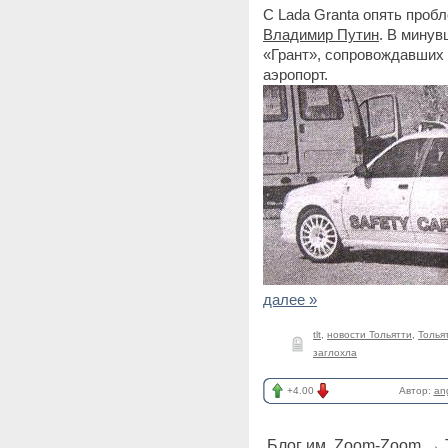
С Lada Granta опять пробл
Владимир Путин
. В минув
«Грант», сопровождавших
аэропорт.
далее »
tlt
,
новости Тольятти
,
Толья
заглохла
+4.00
Автор:
an
Блог им. Zoom-Zoom
→