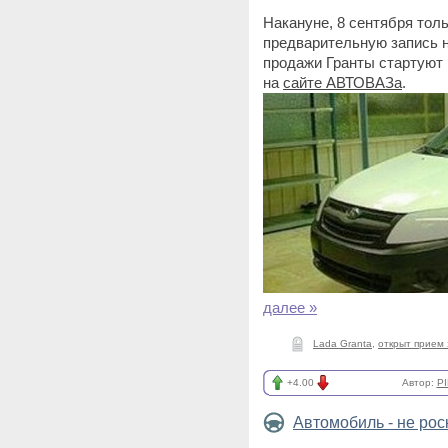
Накануне, 8 сентября тол
предварительную запись 
продажи Гранты стартуют 
на
сайте АВТОВАЗа
.
далее »
Lada Granta
,
открыт прием 
+4.00
Автор:
PI
Автомобиль - не ро