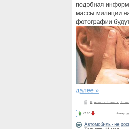
подобная информ
массы милиции на
фотографии будут
далее »
tlt
,
новости Тольятти
,
Толья
+7.00
Автор:
a
Автомобиль - не ро