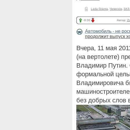
Lada Granta
,
Чемезов
,
ЗАЗ
-9.00
Автор:
Z
Автомобиль - не ро
продолжит выпуск 
Вчера, 11 мая 201
(на вертолете) п
Владимир Путин.
формальной цель
Владимировича бы
машиностроителей
без добрых слов 