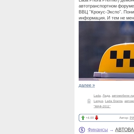
автотранспортном форуме 
ВВЦ ''Крокус-Экспо''. По
информация. И тем не мен
далее »
Lada
,
Лада
,
автомобили л
Largus
,
Lada Granta
,
автом
"МАФ-2011"
+4.00
Автор:
PI
Финансы
→
АВТОВАЗ