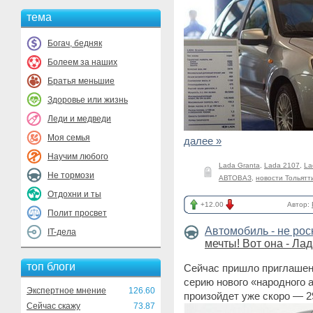
тема
Богач, бедняк
Болеем за наших
Братья меньшие
Здоровье или жизнь
Леди и медведи
Моя семья
далее »
Научим любого
Lada Granta
,
Lada 2107
,
La
Не тормози
АВТОВАЗ
,
новости Тольятт
Отдохни и ты
+12.00
Автор:
Полит просвет
Автомобиль - не ро
IT-дела
мечты! Вот она - Лад
топ блоги
Сейчас пришло приглашен
серию нового «народного 
Экспертное мнение
126.60
произойдет уже скоро — 2
Сейчас скажу
73.87