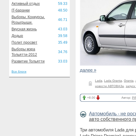
Активный отдых
59.33
IT-баранки
48.50
Выборы. Конкурсы.
46.71
Розыгрыши.
Вкусная жизнь
43.03
Додыр
39.58
Полит просвет
35.49
Выборы мэра
34.76
Тольятти-2012
Развитие Тольятти
33.03
далее »
Все блоги
Lada
,
Lada Granta
,
Granta
,
новости АВТОВАЗа
,
запуск
+8.00
Автор:
PI
Автомобиль - не ро
авто собственного п
Три автомобиля Lada для р
Lada Priora Premier) дем