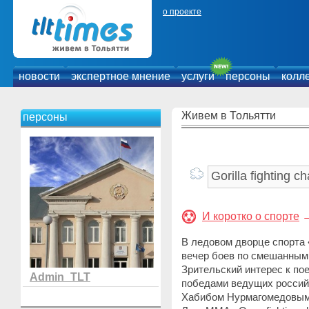
о проекте
новости
экспертное мнение
услуги
персоны
колл
Живем в Тольятти
персоны
И коротко о спорте
В ледовом дворце спорта
вечер боев по смешанным
Зрительский интерес к п
Admin_TLT
победами ведущих россий
Хабибом Нурмагомедовым,