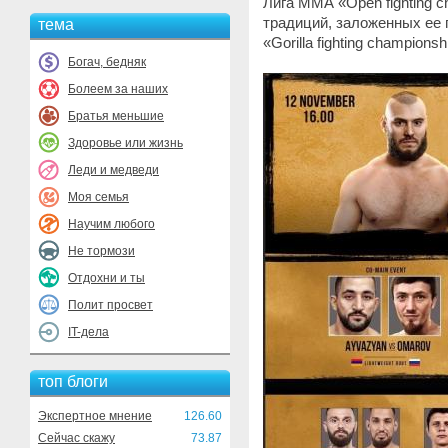
Лига ММА «Open fighting 
традиций, заложенных ее 
тема
«Gorilla fighting championsh
Богач, бедняк
Болеем за наших
Братья меньшие
Здоровье или жизнь
Леди и медведи
Моя семья
Научим любого
Не тормози
Отдохни и ты
Полит просвет
IT-дела
топ блоги
Экспертное мнение
126.60
Сейчас скажу
73.87