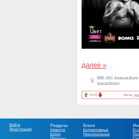
далее »
ММА
,
GFC
,
Битва на Волге
Arsenal fighting
+8.00
Автор:
spo
Войти
Разделы
Блоги
Ин
Регистрация
Новости
Коллективные
О с
Блоги
Персональные
Пр
Персоны
Со