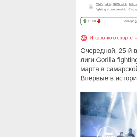
ММА
,
GFC
,
Лига GFC
,
МТЛ-
fighting championship
,
Сама
+0.00
Автор:
s
И коротко о спорте
Очередной, 25-й 
лиги Gorilla fight
марта в самарско
Впервые в истор