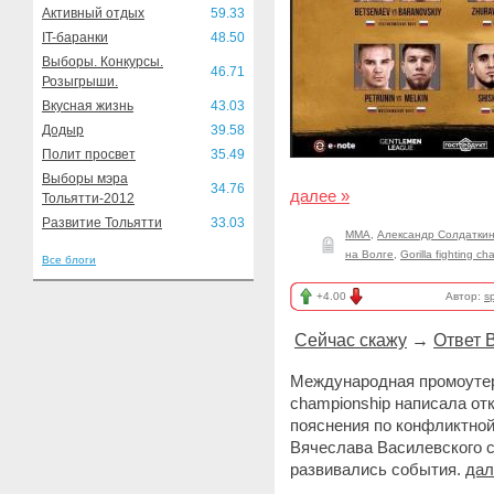
Активный отдых
59.33
IT-баранки
48.50
Выборы. Конкурсы.
46.71
Розыгрыши.
Вкусная жизнь
43.03
Додыр
39.58
Полит просвет
35.49
Выборы мэра
34.76
далее »
Тольятти-2012
Развитие Тольятти
33.03
ММА
,
Александр Солдатки
на Волге
,
Gorilla fighting c
Все блоги
+4.00
Автор:
sp
Сейчас скажу
→
Ответ 
Международная промоутерск
championship написала отк
пояснения по конфликтной
Вячеслава Василевского с
развивались события.
дал