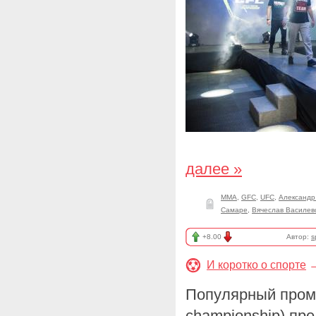
далее »
ММА
,
GFC
,
UFC
,
Александр
Самаре
,
Вячеслав Василев
+8.00
Автор:
s
И коротко о спорте
Популярный промоу
championship) пр