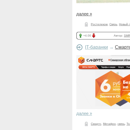
далее »
Ростелеком
,
Связь
,
Новый 
+4.00
Автор:
SMR
IT-баранки
→
Смартс
далее »
Смартс
,
Мегафон
,
связь
,
То