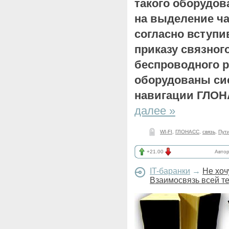
такого оборудов
на выделение час
согласно вступи
приказу связног
беспроводного 
оборудованы си
навигации ГЛОН
далее »
WI-FI
,
ГЛОНАСС
,
связь
,
Пут
+21.00
Авто
IT-баранки
→
Не хоч
Взаимосвязь всей те