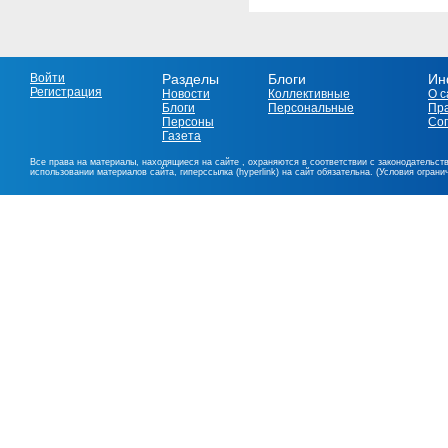
Войти
Разделы
Блоги
Ин
Регистрация
Новости
Коллективные
О с
Блоги
Персональные
Пр
Персоны
Со
Газета
Все права на материалы, находящиеся на сайте , охраняются в соответствии с законодательст
использовании материалов сайта, гиперссылка (hyperlink) на сайт обязательна. (Условия огран