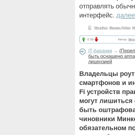
отправлять обыч
интерфейс.
далее
МегаФон
,
Михаил Дубин
,
M
-5.00
Автор:
Meg
IT-баранки
→
(Переп
быть оснащено аппа
лицензией
Владельцы роуте
смартфонов и ин
Fi устройств пр
могут лишиться 
быть оштрафова
чиновники Минк
обязательном п