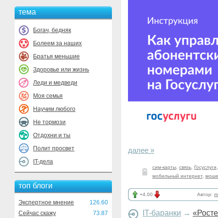
тема
Богач, бедняк
Болеем за наших
Братья меньшие
Здоровье или жизнь
Леди и медведи
Моя семья
Научим любого
Не тормози
Отдохни и ты
Полит просвет
далее »
IT-дела
сим-карты
,
связь
,
Госуслуги
мобильный интернет
,
моше
топ блоги
+4.00
Автор:
m
Экспертное мнение
126.60
IT-баранки
→
«Росте
Сейчас скажу
73.87