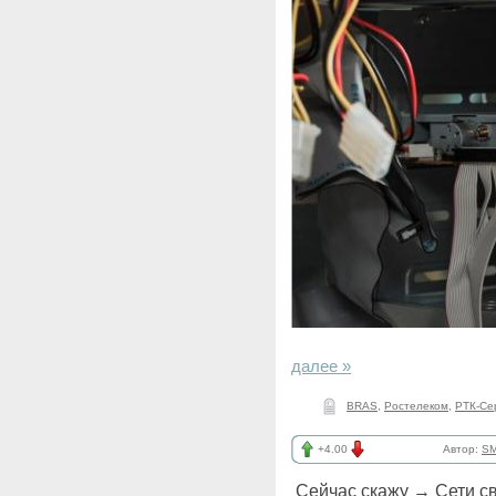
далее »
BRAS
,
Ростелеком
,
РТК-Се
+4.00
Автор:
SM
Сейчас скажу
→
Сети с