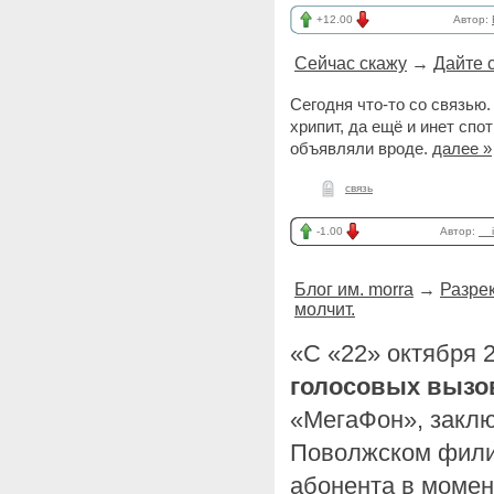
+12.00
Автор:
Сейчас скажу
→
Дайте с
Сегодня что-то со связью.
хрипит, да ещё и инет спо
объявляли вроде.
далее »
связь
-1.00
Автор:
__i
Блог им. morra
→
Разре
молчит.
«С «22» октября 2
голосовых вызо
«МегаФон», заклю
Поволжском фили
абонента в момен