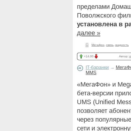
пределами Домашн
Поволжского фи
установлена в ра
далее »
Мегафон
,
связь
,
жадность
+14.00
Автор:
m
IT-баранки
→
МегаФо
MMS
«МегаФон» и Meg
бета-версии при
UMS (Unified Mess
позволяет абоне
через популярны
сети и электронну