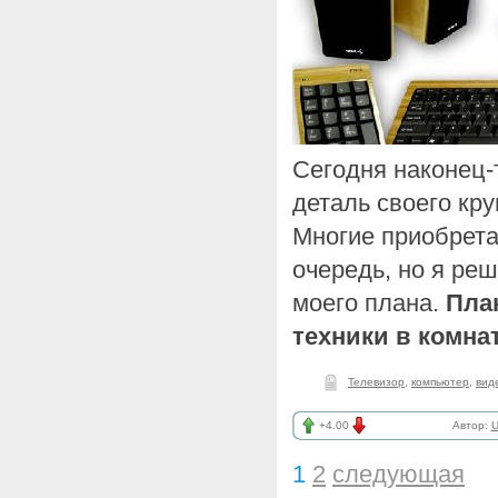
Сегодня наконец
деталь своего кру
Многие приобрет
очередь, но я реш
моего плана.
Пла
техники в комнат
Телевизор
,
компьютер
,
вид
+4.00
Автор:
U
1
2
следующая