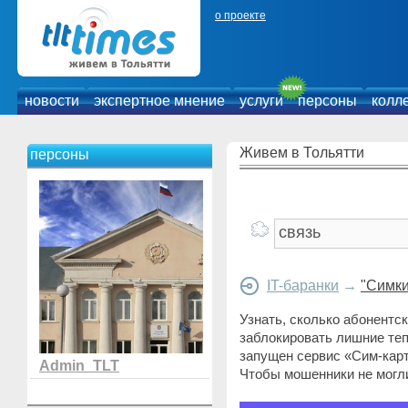
о проекте
новости
экспертное мнение
услуги
персоны
колл
Живем в Тольятти
персоны
IT-баранки
→
"Симки
Узнать, сколько абонентс
заблокировать лишние теп
запущен сервис «Сим-карт
Admin_TLT
Чтобы мошенники не могл