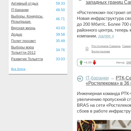
западных границ Са
Активный отдых
59.33
IT-баранки
48.50
«Ростелеком» построил оп
Выборы. Конкурсы.
Новая инфраструктура св
46.71
Розыгрыши.
до 200 Мбит/с. Более 700
Вкусная жизнь
43.03
районного центра, теперь
Додыр
39.58
компании.
далее »
Полит просвет
35.49
Ростелеком Самара
,
Самар
Выборы мэра
34.76
Белоглазова
Тольятти-2012
Развитие Тольятти
33.03
+4.00
Автор:
SM
Все блоги
IT-баранки
→
РТК-Се
«Ростелекома» в 36
Инженерная команда РТК-
увеличению пропускной с
BRAS на сети «Ростелеко
сбоев в работе инфрастру