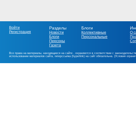
Войти
Разделы
Блоги
Ин
Регистрация
Новости
Коллективные
О с
Блоги
Персональные
Пр
Персоны
Со
Газета
Все права на материалы, находящиеся на сайте , охраняются в соответствии с законодательст
использовании материалов сайта, гиперссылка (hyperlink) на сайт обязательна. (Условия огран