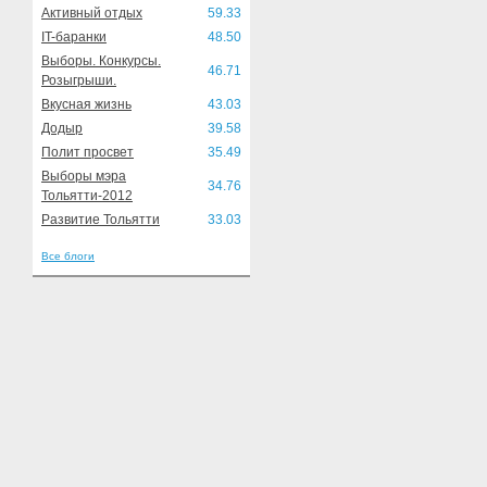
Активный отдых
59.33
IT-баранки
48.50
Выборы. Конкурсы.
46.71
Розыгрыши.
Вкусная жизнь
43.03
Додыр
39.58
Полит просвет
35.49
Выборы мэра
34.76
Тольятти-2012
Развитие Тольятти
33.03
Все блоги