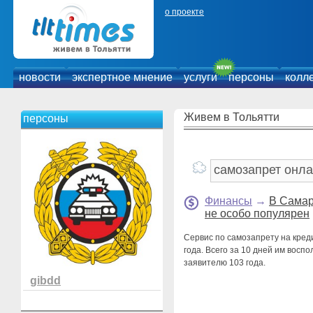
о проекте
новости
экспертное мнение
услуги
персоны
колл
Живем в Тольятти
персоны
Финансы
→
В Самар
не особо популярен
Сервис по самозапрету на кред
года. Всего за 10 дней им восп
заявителю 103 года.
gibdd