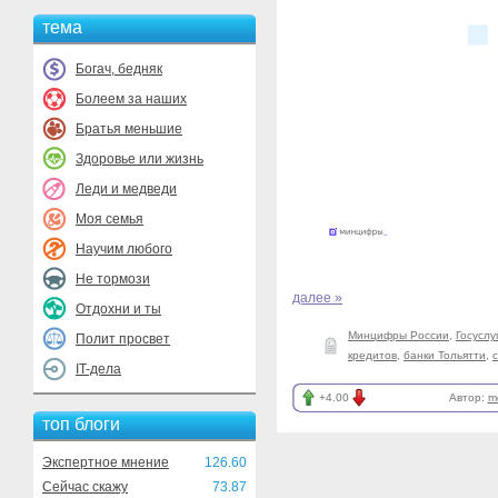
тема
Богач, бедняк
Болеем за наших
Братья меньшие
Здоровье или жизнь
Леди и медведи
Моя семья
Научим любого
Не тормози
далее »
Отдохни и ты
Минцифры России
,
Госуслу
Полит просвет
кредитов
,
банки Тольятти
,
IT-дела
+4.00
Автор:
m
топ блоги
Экспертное мнение
126.60
Сейчас скажу
73.87