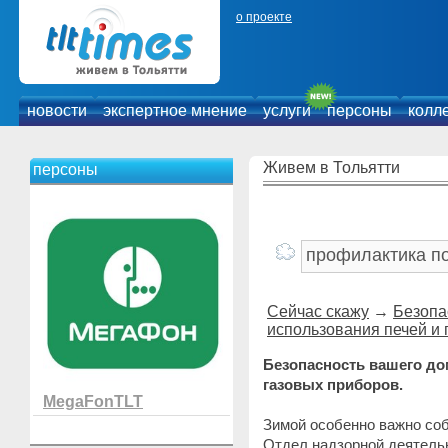
о проекте
новости
экспертное мнение
услуги
персоны
колл
Живем в Тольятти
персоны
Сейчас скажу
→
Безопа
использования печей и
Безопасность вашего до
газовых приборов.
MegaFonTLT
Зимой особенно важно со
Отдел надзорной деятельн