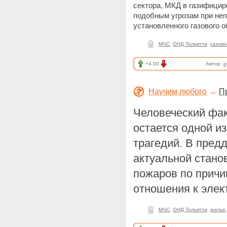
сектора, МКД в газифици
подобным угрозам при не
установленного газового 
МЧС
,
ОНД Тольятти
,
газов
+4.00
Автор:
o
Научим любого
→
П
Человеческий фак
остается одной и
трагедий. В пред
актуальной стано
пожаров по причи
отношения к элек
МЧС
,
ОНД Тольятти
,
жилье