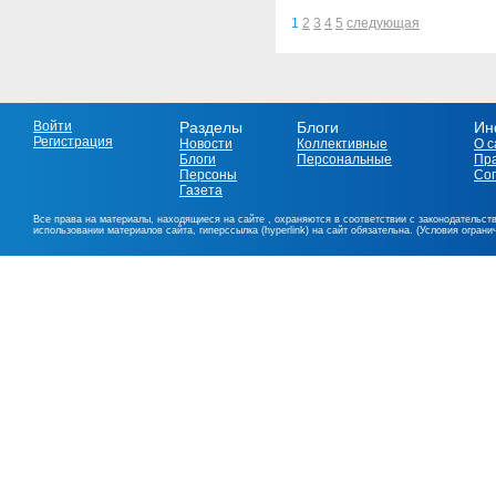
1
2
3
4
5
следующая
Войти
Разделы
Блоги
Ин
Регистрация
Новости
Коллективные
О с
Блоги
Персональные
Пр
Персоны
Со
Газета
Все права на материалы, находящиеся на сайте , охраняются в соответствии с законодательст
использовании материалов сайта, гиперссылка (hyperlink) на сайт обязательна. (Условия огран