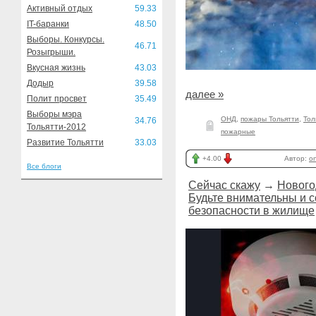
Активный отдых
59.33
IT-баранки
48.50
Выборы. Конкурсы.
46.71
Розыгрыши.
Вкусная жизнь
43.03
Додыр
39.58
далее »
Полит просвет
35.49
Выборы мэра
ОНД
,
пожары Тольятти
,
Тол
34.76
Тольятти-2012
пожарные
Развитие Тольятти
33.03
+4.00
Автор:
o
Все блоги
Сейчас скажу
→
Нового
Будьте внимательны и 
безопасности в жилище