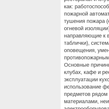
как: работоспосо
пожарной автомат
тушения пожара (
огневой изоляции)
направляющие к в
таблички), систем
оповещения, умен
противопожарным
Основные причины
клубах, кафе и р
эксплуатации кух
использование ф
предметов рядом
материалами, неи
электрооборудова