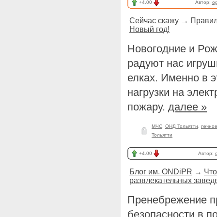
+4.00
Автор:
og
Сейчас скажу
→
Правил
Новый год!
Новогодние и Рож
радуют нас игруш
елках. Именно в 
нагрузки на элект
пожару.
далее »
МЧС
,
ОНД Тольятти
,
печно
Тольятти
+4.00
Автор:
Блог им. ONDiPR
→
Что
развлекательных заведе
Пренебрежение п
безопасности в п