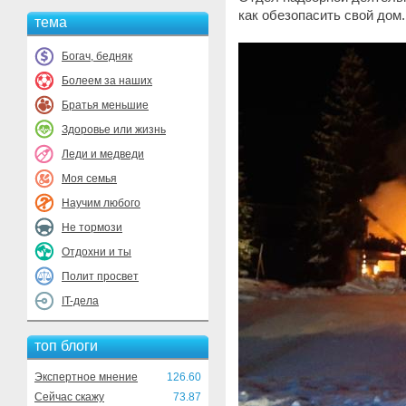
как обезопасить свой дом.
тема
Богач, бедняк
Болеем за наших
Братья меньшие
Здоровье или жизнь
Леди и медведи
Моя семья
Научим любого
Не тормози
Отдохни и ты
Полит просвет
IT-дела
топ блоги
Экспертное мнение
126.60
Сейчас скажу
73.87