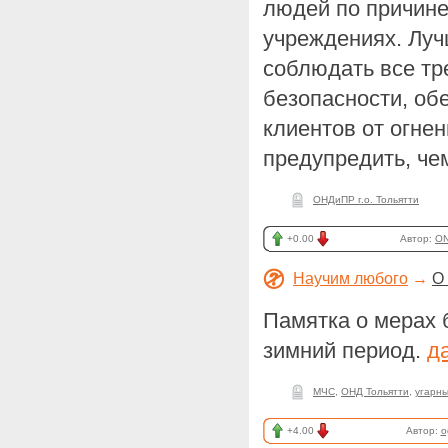
людей по причине
учреждениях. Луч
соблюдать все т
безопасности, об
клиентов от огне
предупредить, че
ОНДиПР г.о. Тольятти
+0.00
Автор:
ON
Научим любого
→
О
Памятка о мерах 
зимний период.
д
МЧС
,
ОНД Тольятти
,
угарны
+4.00
Автор:
o