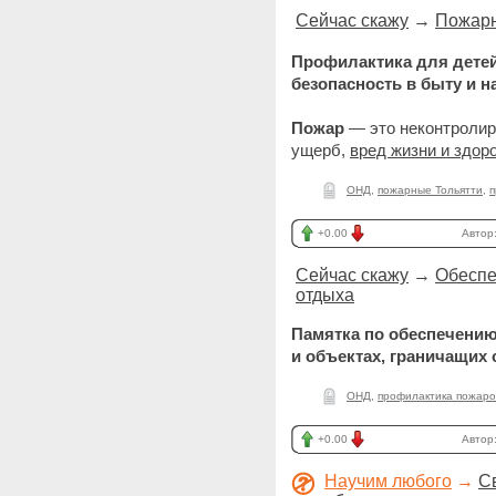
Сейчас скажу
→
Пожарн
Профилактика для детей
безопасность в быту и н
Пожар
— это неконтроли
ущерб,
вред жизни и здор
ОНД
,
пожарные Тольятти
,
п
+0.00
Автор
Сейчас скажу
→
Обеспе
отдыха
Памятка по обеспечению
и объектах, граничащих 
ОНД
,
профилактика пожаро
+0.00
Автор
Научим любого
→
С