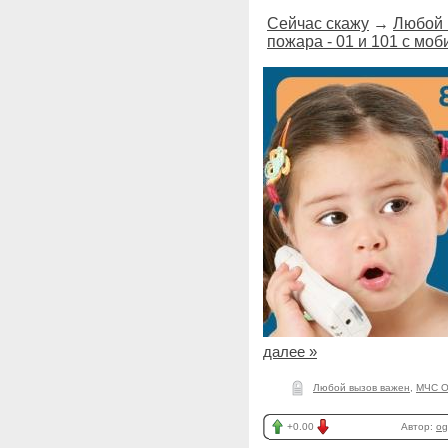
Сейчас скажу
→
Любой 
пожара - 01 и 101 с мо
далее »
Любой вызов важен
,
МЧС О
+0.00
Автор:
og