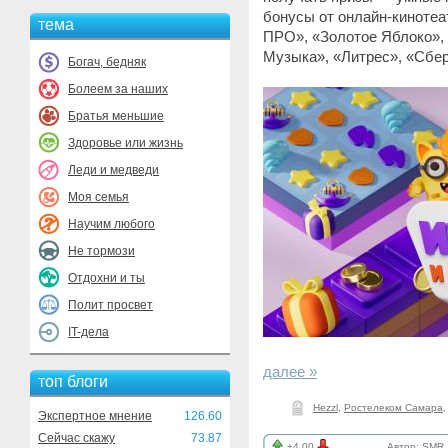
бонусы от онлайн-кинотеат
тема
ПРО», «Золотое Яблоко», 
Музыка», «Литрес», «Сбер
Богач, бедняк
Болеем за наших
Братья меньшие
Здоровье или жизнь
Леди и медведи
Моя семья
Научим любого
Не тормози
Отдохни и ты
Полит просвет
IT-дела
далее »
топ блоги
Hezzl
,
Ростелеком Самара
Экспертное мнение
126.60
Сейчас скажу
73.87
+4.00
Автор:
SMR_