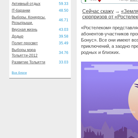
Активный отдых
59.33
IT-баранки
48.50
Сейчас скажу
→
«Земля
сюрпризов от «Ростеле
Выборы. Конкурсы.
46.71
Розыгрыши.
«Ростелеком» представля
Вкусная жизнь
43.03
абонентов-участников пр
Додыр
39.58
Бонус». Все они имеют во
Полит просвет
35.49
приключений, а заодно пр
Выборы мэра
родных и близких.
34.76
Тольятти-2012
Развитие Тольятти
33.03
Все блоги