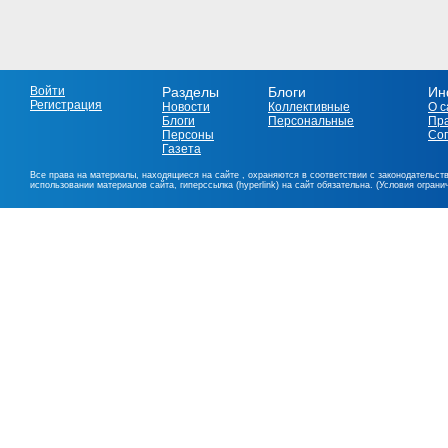
Войти
Разделы
Блоги
Ин
Регистрация
Новости
Коллективные
О с
Блоги
Персональные
Пр
Персоны
Со
Газета
Все права на материалы, находящиеся на сайте , охраняются в соответствии с законодательст
использовании материалов сайта, гиперссылка (hyperlink) на сайт обязательна. (Условия огран