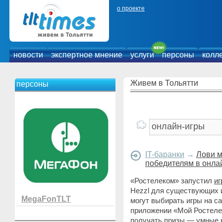
о проекте
новости
экспертное мнение
услуги
персоны
колл
Живем в Тольятти
персоны
IT-баранки
→
Лови м
победителям в онла
«Ростелеком» запустил
иг
Hezzl для существующих 
MegaFonTLT
могут выбирать игры на с
приложении «Мой Ростелек
получать призы — умные к