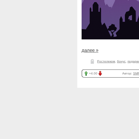
далее »
Ростелеком
,
бонус
,
подарк
+4.00
Автор:
SMR