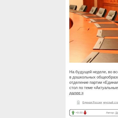
На будущей неделе, во в
в дошкольных общеобразо
отделение партии «Единая 
стол по теме «Актуальные
далее »
Единая Россия
,
круглый ст
+9.00
Автор:
Si