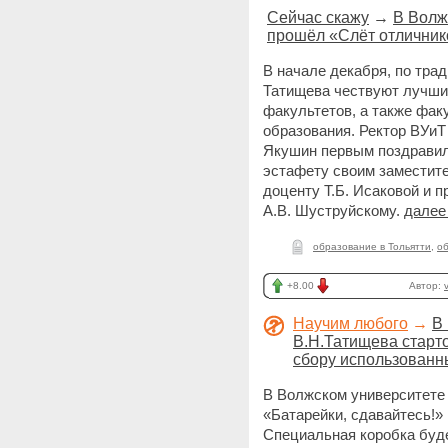
Сейчас скажу
→
В Волж
прошёл «Слёт отличнико
В начале декабря, по тра
Татищева чествуют лучших
факультетов, а также фак
образования. Ректор ВУиТ
Якушин первым поздравил
эстафету своим заместител
доценту Т.Б. Исаковой и п
А.В. Шуструйскому.
далее
образование в Тольятти
,
о
+8.00
Автор:
v
Научим любого
→
В
В.Н.Татищева старто
сбору использованн
В Волжском университете
«Батарейки, сдавайтесь!»
Специальная коробка буде