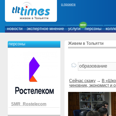
о проекте
новости
экспертное мнение
услуги
персоны
колл
Живем в Тольятти
персоны
Сейчас скажу
→
В «Шко
чиновник, экономист и 
SMR_Rostelecom