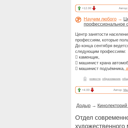
+12.00
Автор
Научим любого
→
Ц
профессиональное 
Центр занятости населения
профессиям, которые поль
До конца сентября ведетс
следующим профессиям:
 каменщик,
 машинист крана автомоб
 машинист подъёмника,
д
новости
,
образование
,
общ
+4.00
Автор:
Ma
Додыр
→
Кинолекторий
Отдел современно
художественного 