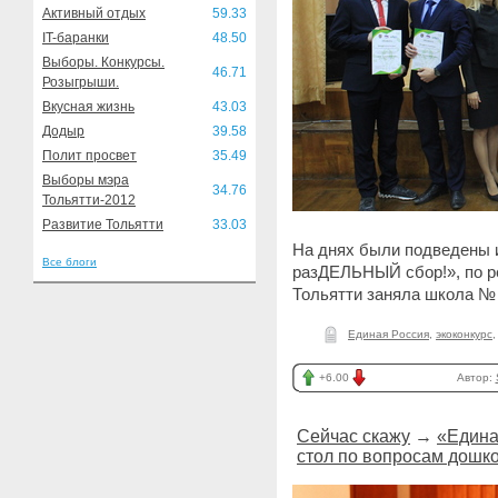
Активный отдых
59.33
IT-баранки
48.50
Выборы. Конкурсы.
46.71
Розыгрыши.
Вкусная жизнь
43.03
Додыр
39.58
Полит просвет
35.49
Выборы мэра
34.76
Тольятти-2012
Развитие Тольятти
33.03
На днях были подведены и
Все блоги
разДЕЛЬНЫЙ сбор!», по ре
Тольятти заняла школа №
Единая Россия
,
экоконкурс
+6.00
Автор:
Сейчас скажу
→
«Едина
стол по вопросам дошк