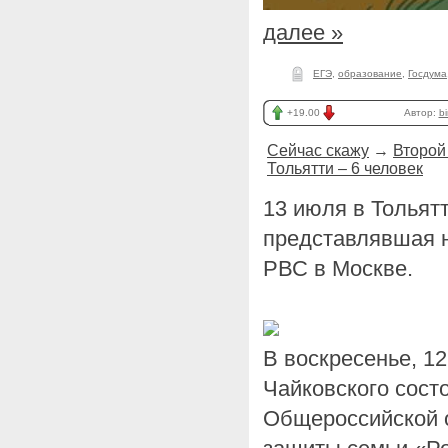
далее »
ЕГЭ
,
образование
,
Госдума
+19.00
Автор:
bi
Сейчас скажу
→
Второй
Тольятти – 6 человек
13 июля в Тольят
представлявшая н
РВС в Москве.
В воскресенье, 12
Чайковского сост
Общероссийской 