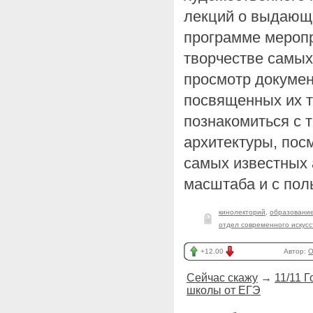
лекций о выдающи
программе меропр
творчестве самых
просмотр докуме
посвященных их 
познакомиться с 
архитектуры, пос
самых известных 
масштаба и с пол
кинолекторий
,
образовани
отдел современного искусс
+12.00
Автор:
O
Сейчас скажу
→
11/11 
школы от ЕГЭ