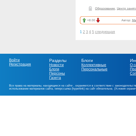
Образование
,
Центр занят
+8.00
Автор:
Ma
1
2
3
4
5
следующая
Войти
Разделы
Блоги
Ин
Регистрация
Новости
Коллективные
О с
Блоги
Персональные
Пр
Персоны
Со
Газета
Все права на материалы, находящиеся на сайте , охраняются в соответствии с законодательст
использовании материалов сайта, гиперссылка (hyperlink) на сайт обязательна. (Условия огран