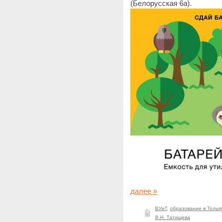
(Белорусская 6а).
далее »
ВУиТ
,
образование в Толья
В.Н. Татищева