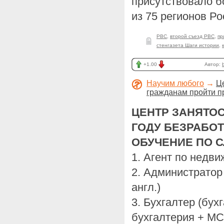
присутствовало б
из 75 регионов Р
РВС
,
второй съезд РВС
,
пр
стенгазета Шаги истории
,
+1.00
Автор:
Научим любого
→
Ц
гражданам пройти п
ЦЕНТР ЗАНЯТОС
ГОДУ БЕЗРАБО
ОБУЧЕНИЕ ПО 
1. Агент по недв
2. Администратор
англ.)
3. Бухгалтер (бух
бухгалтерия + М