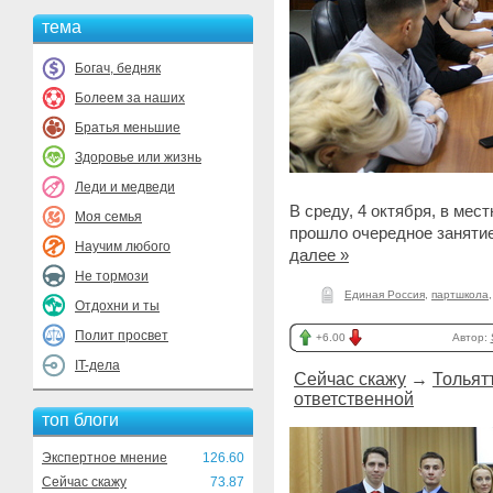
тема
Богач, бедняк
Болеем за наших
Братья меньшие
Здоровье или жизнь
Леди и медведи
В среду, 4 октября, в ме
Моя семья
прошло очередное занятие
Научим любого
далее »
Не тормози
Единая Россия
,
партшкола
Отдохни и ты
Полит просвет
+6.00
Автор:
IT-дела
Сейчас скажу
→
Тольят
ответственной
топ блоги
Экспертное мнение
126.60
Сейчас скажу
73.87