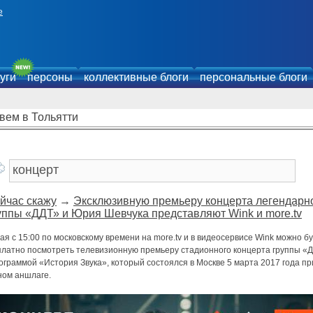
е
уги
персоны
коллективные блоги
персональные блоги
вем в Тольятти
йчас скажу
→
Эксклюзивную премьеру концерта легендарн
уппы «ДДТ» и Юрия Шевчука представляют Wink и more.tv
ая с 15:00 по московскому времени на more.tv и в видеосервисе Wink можно б
платно посмотреть телевизионную премьеру стадионного концерта группы «
ограммой «История Звука», который состоялся в Москве 5 марта 2017 года пр
ном аншлаге.