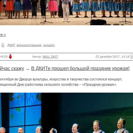
ее »
ДКИТ
,
военнослужащие
,
концерт
22 декабря 2017, 14:18
+8.00
Автор:
MAU_DKIT
йчас скажу
→
В ДКИТе прошел большой праздник урожая!
ентября во Дворце культуры, искусства и творчества состоялся концерт,
вященный Дню работника сельского хозяйства – «Праздник урожая».