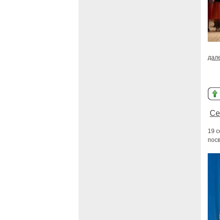
дал
Се
19 с
пос