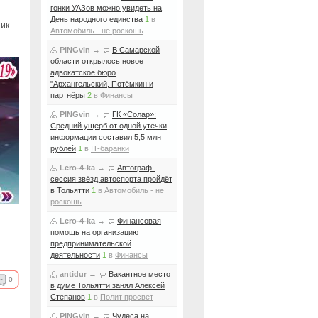
гонки УАЗов можно увидеть на
День народного единства
1
в
ник
Автомобиль - не роскошь
PINGvin
→
В Самарской
области открылось новое
адвокатское бюро
"Архангельский, Потёмкин и
партнёры
2
в
Финансы
PINGvin
→
ГК «Солар»:
Средний ущерб от одной утечки
информации составил 5,5 млн
рублей
1
в
IT-баранки
Lero-4-ka
→
Автограф-
сессия звёзд автоспорта пройдёт
в Тольятти
1
в
Автомобиль - не
роскошь
Lero-4-ka
→
Финансовая
помощь на организацию
предпринимательской
деятельности
1
в
Финансы
antidur
→
Вакантное место
0
в думе Тольятти занял Алексей
Степанов
1
в
Полит просвет
PINGvin
→
Чудеса на