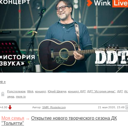
ее »
Рорстелеком
,
Wink
,
концерт
,
Юрий Шевчук
,
концерт ДДТ
,
ДДТ "История звука"
,
ДДТ
,
Ис
звука
,
more tv
21 мая 2020, 15:49
+4.00
Автор:
SMR_Rostelecom
Моя семья
→
Открытие нового творческого сезона ДК
"Тольятти"