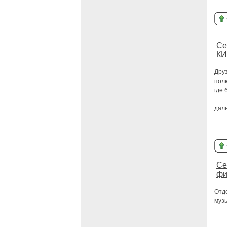
Се
К
Друз
пол
где 
дал
Се
фи
Отд
муз