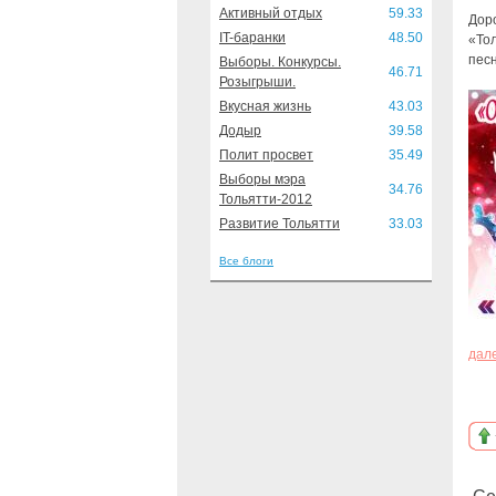
Активный отдых
59.33
Доро
IT-баранки
48.50
«То
пес
Выборы. Конкурсы.
46.71
Розыгрыши.
Вкусная жизнь
43.03
Додыр
39.58
Полит просвет
35.49
Выборы мэра
34.76
Тольятти-2012
Развитие Тольятти
33.03
Все блоги
дал