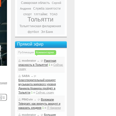
Самарская область
Сергей
Служба занятости
Андреев
спорт
тлттаймс
ТОАЗ
Тольятти
Тольяттинская филармония
футбол
Эл Банк
Прямой эфир
Публикации
Комментарии
moderator
→
Ракетная
опасность в Тольятти!
1
в
Сейчас
скажу
SABA
→
Благотворительный концерт
тория
музыканта мирового уровня
Даниила Крамера пройдёт в
Тольятти
1
в
Сейчас скажу
0
PINGvin
→
Взломали
Telegram: как вернуть аккаунт и
наказать злодеев
1
в
IT-баранки
moderator
→
Большие