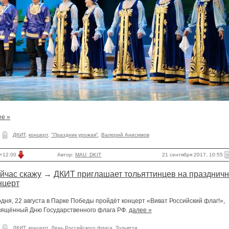
ее »
ДКИТ
,
концерт
,
"Праздник урожая"
,
Валерий Анисимов
21 сентября 2017, 10:55
+12.00
Автор:
MAU_DKIT
йчас скажу
→
ДКИТ приглашает тольяттинцев на празднич
нцерт
дня, 22 августа в Парке Победы пройдёт концерт «Виват Российский флаг!»,
вящённый Дню Государственного флага РФ.
далее »
ДКИТ
,
концерт
,
День Российского флага
,
Тольятти