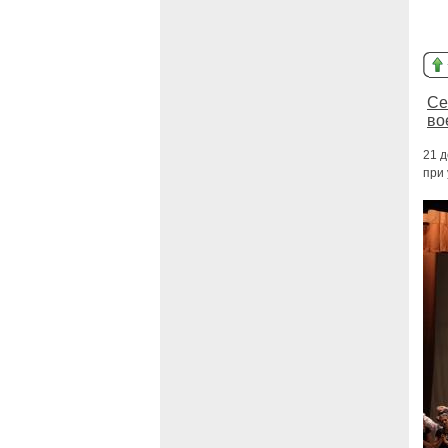
Се
во
21 
при 