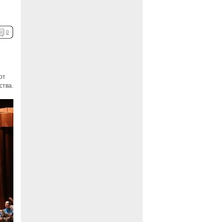
0
рт
ства.