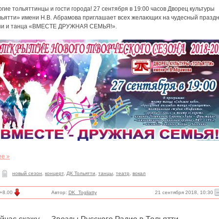
гие тольяттинцы и гости города! 27 сентября в 19:00 часов Дворец культуры
льятти» имени Н.В. Абрамова приглашает всех желающих на чудесный празд
ни и танца «ВМЕСТЕ ДРУЖНАЯ СЕМЬЯ!».
ее »
новый сезон
,
концерт
,
ДК Тольятти
,
танцы
,
театр
,
вокал
21 сентября 2018, 10:30
+8.00
Автор:
DK_Togliatty