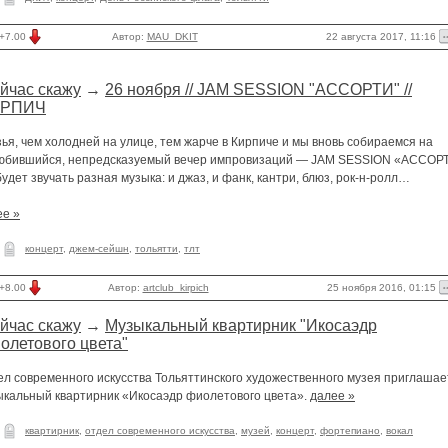
22 августа 2017, 11:16
+7.00
Автор:
MAU_DKIT
йчас скажу
→
26 ноября // JAM SESSION "АССОРТИ" //
ИРПИЧ
ья, чем холодней на улице, тем жарче в Кирпиче и мы вновь собираемся на
юбившийся, непредсказуемый вечер импровизаций — JAM SESSION «АССОР
будет звучать разная музыка: и джаз, и фанк, кантри, блюз, рок-н-ролл…
ее »
концерт
,
джем-сейшн
,
тольятти
,
тлт
25 ноября 2016, 01:15
+8.00
Автор:
artclub_kirpich
йчас скажу
→
Музыкальный квартирник "Икосаэдр
олетового цвета"
ел современного искусства Тольяттинского художественного музея приглашае
ыкальный квартирник «Икосаэдр фиолетового цвета».
далее »
квартирник
,
отдел современного искусства
,
музей
,
концерт
,
фортепиано
,
вокал