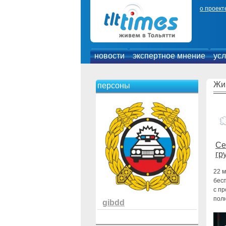
о проект
новости
экспертное мнение
усл
Жи
персоны
Се
гр
22 м
бес
с пр
пол
gibdd