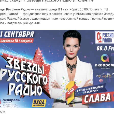
йчас скажу
→
Звезды Русского Радио в Тольятти
зды Русского Радио
— в нашем городе!!! 1 сентября с 15:00, Тольятти, ТЦ
арель.
Слава
— грандиозное шоу, в рамках нового уникального проекта Звезд
кого Радио. Русское радио подарит нам невероятный концерт, полный позити
йва и потрясающей музыки!
ее »