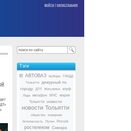
войти
|
регистрация
Тэги
tlt
АВТОВАЗ
выборы
ГИБДД
дежурный по
Тольятти
ой
городу
кпрф
ДТП
Жигулевск
мегафон
МЧС
мэрия
Лада
удет
новости
Тольятти
ДДТ»
новости Тольятти
и
общество
пожарная
Россия
безопасность
Путин
ростелеком
Самара