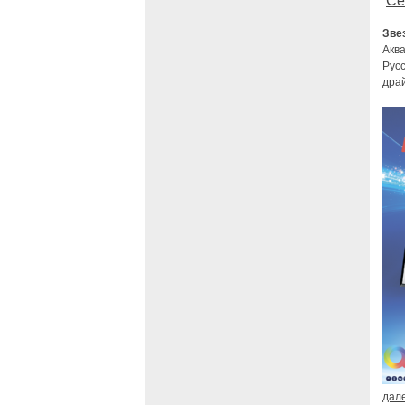
Се
Зве
Акв
Русс
дра
дал