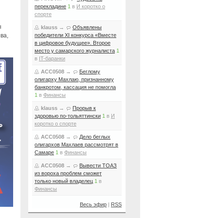
перекладине
1
в
И коротко о
спорте
ы
klauss
→
Объявлены
ва,
победители XI конкурса «Вместе
в цифровое будущее». Второе
место у самарского журналиста
1
в
IT-баранки
ACC0508
→
Беглому
олигарху Махлаю, признанному
банкротом, кассация не помогла
1
в
Финансы
klauss
→
Прорыв к
здоровью по-тольяттински
1
в
И
коротко о спорте
ACC0508
→
Дело беглых
олигархов Махлаев рассмотрят в
Самаре
1
в
Финансы
ACC0508
→
Вывести ТОАЗ
из вороха проблем сможет
только новый владелец
1
в
Финансы
Весь эфир
|
RSS