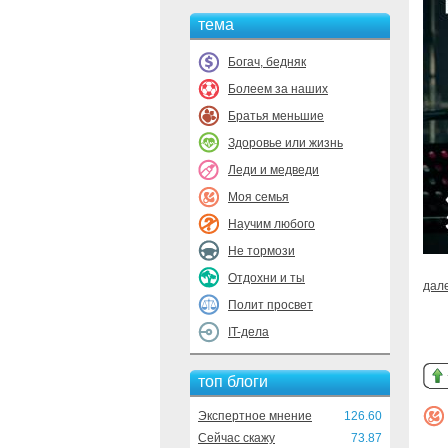
тема
Богач, бедняк
Болеем за наших
Братья меньшие
Здоровье или жизнь
Леди и медведи
Моя семья
Научим любого
Не тормози
Отдохни и ты
дал
Полит просвет
IT-дела
топ блоги
Экспертное мнение
126.60
Сейчас скажу
73.87