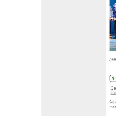
дал
Се
ко
Сего
пос