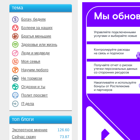
тема
Богач, бедняк
Болеем за наших
Братья меньшие
Здоровье или жизнь
Леди и медведи
Моя семья
Научим любого
Не тормози
Отдохни и ты
Полит просвет
IT-дела
топ блоги
Экспертное мнение
126.60
Сейчас скажу
73.87