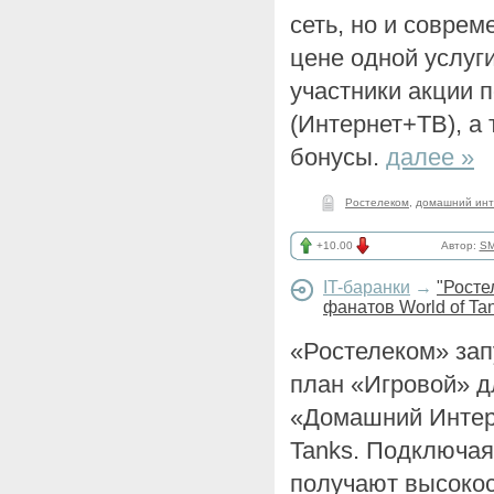
сеть, но и совре
цене одной услуг
участники акции п
(Интернет+ТВ), а
бонусы.
далее »
Ростелеком
,
домашний инт
+10.00
Автор:
SM
IT-баранки
→
"Росте
фанатов World of Ta
«Ростелеком» за
план «Игровой» д
«Домашний Интерн
Tanks. Подключая
получают высокос