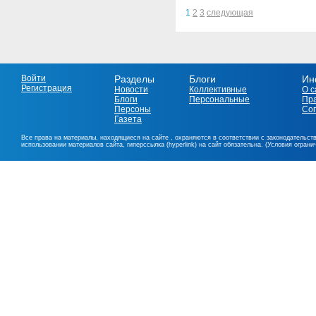
1
2
3
следующая
Войти
Разделы
Блоги
Ин
Регистрация
Новости
Коллективные
О с
Блоги
Персональные
Пр
Персоны
Со
Газета
Все права на материалы, находящиеся на сайте , охраняются в соответствии с законодательст
использовании материалов сайта, гиперссылка (hyperlink) на сайт обязательна. (Условия огран