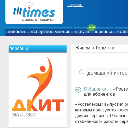
о проекте
новости
экспертное мнение
услуги
персоны
колл
Живем в Тольятти
персоны
IT-баранки
→
«Росте
для абонентов
«Ростелеком» выпустил о
которым пользуются клиен
MAU_DKIT
других сервисов. Реализ
стабильность работы серв