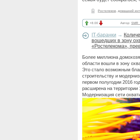
Ростелеком
,
домашний инт
+8.00
Автор:
SMR_
IT-баранки
→
Количе
вошедших в зону охв
«Ростелекома», пре
Более миллиона домохозя
области вошли в зону охв
Это стало возможным бла
строительству и модерниз
первом полугодии 2016 го
расширена на территории 
Модернизация сети охвати