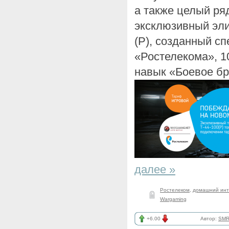
а также целый ря
эксклюзивный элит
(Р), созданный с
«Ростелекома», 1
навык «Боевое бра
далее »
Ростелеком
,
домашний инт
Wargaming
+6.00
Автор:
SMR