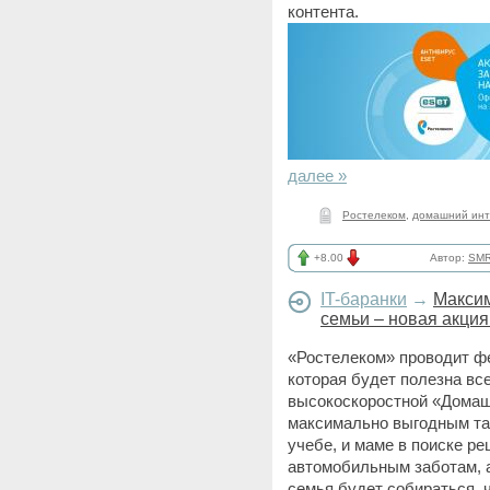
контента.
далее »
Ростелеком
,
домашний инт
+8.00
Автор:
SMR
IT-баранки
→
Максим
семьи – новая акци
«Ростелеком» проводит ф
которая будет полезна вс
высокоскоростной «Домаш
максимально выгодным тар
учебе, и маме в поиске ре
автомобильным заботам, а
семья будет собираться,