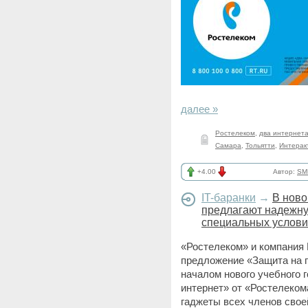
далее »
Ростелеком
,
два интернет
Самара
,
Тольятти
,
Интерак
+4.00
Автор:
SM
IT-баранки
→
В ново
предлагают надежну
специальных услови
«Ростелеком» и компания
предложение «Защита на п
началом нового учебного 
интернет» от «Ростелеком
гаджеты всех членов свое