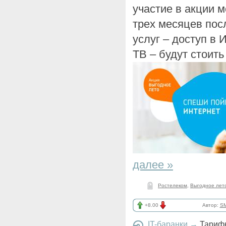
участие в акции 
трех месяцев пос
услуг – доступ в
ТВ – будут стоить
далее »
Ростелеком
,
Выгодное лет
+8.00
Автор:
SM
IT-баранки
→
Тарифн