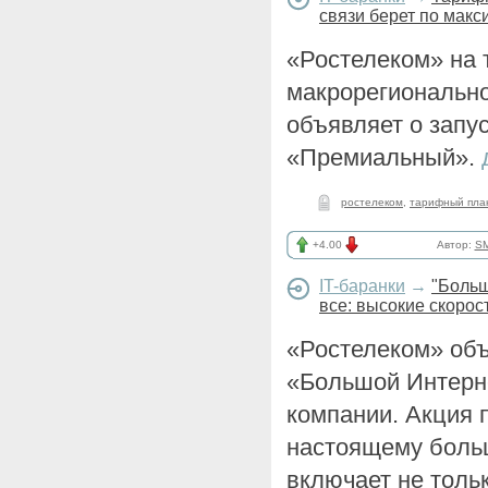
связи берет по мак
«Ростелеком» на 
макрорегиональн
объявляет о запу
«Премиальный».
ростелеком
,
тарифный пла
+4.00
Автор:
SM
IT-баранки
→
"Больш
все: высокие скорос
«Ростелеком» объ
«Большой Интерн
компании. Акция п
настоящему больш
включает не толь