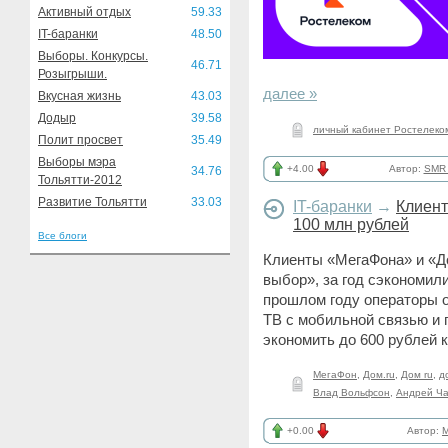
Активный отдых
59.33
IT-баранки
48.50
Выборы. Конкурсы.
46.71
Розыгрыши.
далее »
Вкусная жизнь
43.03
Додыр
39.58
личный кабинет Ростелеко
Полит просвет
35.49
Выборы мэра
+4.00
Автор:
SMR_
34.76
Тольятти-2012
Развитие Тольятти
33.03
IT-баранки
→
Клиент
100 млн рублей
Все блоги
Клиенты «МегаФона» и «Д
выбор», за год сэкономили
прошлом году операторы 
ТВ с мобильной связью и
экономить до 600 рублей
МегаФон
,
Дом.ru
,
Дом ru
,
д
Влад Вольфсон
,
Андрей Ча
+0.00
Автор: