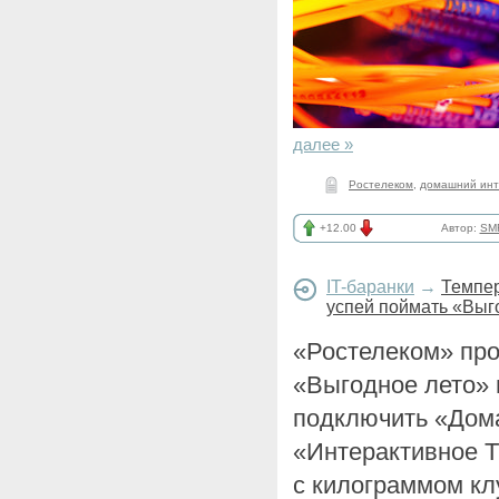
далее »
Ростелеком
,
домашний инт
+12.00
Автор:
SM
IT-баранки
→
Темпер
успей поймать «Выг
«Ростелеком» пр
«Выгодное лето» 
подключить «Дом
«Интерактивное Т
с килограммом кл