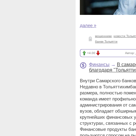
далее »
мошенники
,
новости Толья
банки Тольятти
+4.00
Автор:
Финансы
→
В самар
благодаря "Тольятт
Внутри Самарского банков
Недавно в Тольяттихимбан
размера, полностью помен
команда имеет профильное
администрирования от са
вузов, обладает обширны
крупнейших финансовых у
структурах, связанных с 
Финансовые продукты бан
пользуются спросом на р