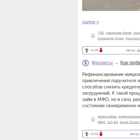
далее »
ТХБ
,
самарские банки
,
бан
Александр Зудин
,
Констант
+4.00
Автор:
x
Финансы
→
Как реф
Рефинансирование микроз
привлечения поручителя 
способов снизить кредитн
затруднений. К такой про
займ в МФО, но в силу ра
состоянии своевременно и
микрозаймы
,
рефинансиро
МФО
,
115 ФЗ
,
банки Тольят
+4.00
Автор