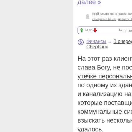
далее »
сбой Альфа-банк
,
банки То
самарские банки
,
новости 
+4.00
Автор:
m
Финансы
→
В очере
Сбербанк
На этот раз клие
слава Богу, не по
утечке персональ
по одному из зда
и канализацию на
которые поставщ
коммунальные си
взыскать нескольк
удалось.