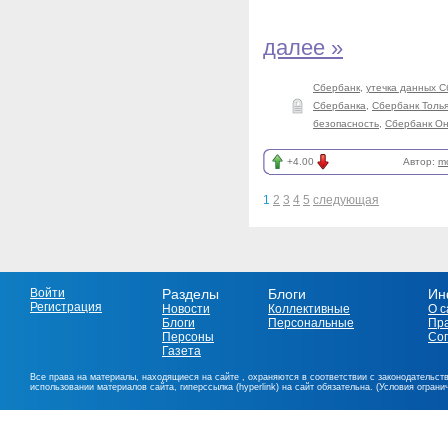
далее »
Сбербанк
,
утечка данных С
Сбербанка
,
Сбербанк Толь
безопасность
,
Сбербанк О
+4.00
Автор:
m
1
2
3
4
5
следующая
Войти
Разделы
Блоги
Ин
Регистрация
Новости
Коллективные
О с
Блоги
Персональные
Пр
Персоны
Со
Газета
Все права на материалы, находящиеся на сайте , охраняются в соответствии с законодательст
использовании материалов сайта, гиперссылка (hyperlink) на сайт обязательна. (Условия огран