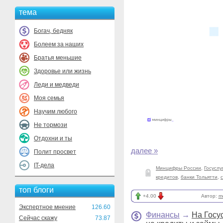
тема
Богач, бедняк
Болеем за наших
Братья меньшие
Здоровье или жизнь
Леди и медведи
Моя семья
Научим любого
Не тормози
Отдохни и ты
далее »
Полит просвет
IT-дела
Минцифры России
,
Госуслу
кредитов
,
банки Тольятти
,
топ блоги
+4.00
Автор:
m
Экспертное мнение
126.60
Финансы
→
На Госу
Сейчас скажу
73.87