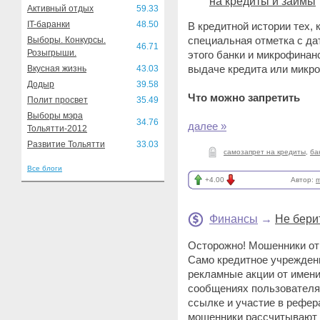
на кредиты и займы
Активный отдых
59.33
IT-баранки
48.50
В кредитной истории тех, 
специальная отметка с да
Выборы. Конкурсы.
46.71
Розыгрыши.
этого банки и микрофинан
выдаче кредита или микро
Вкусная жизнь
43.03
Додыр
39.58
Что можно запретить
Полит просвет
35.49
Выборы мэра
34.76
далее »
Тольятти-2012
Развитие Тольятти
33.03
самозапрет на кредиты
,
ба
Все блоги
+4.00
Автор:
m
Финансы
→
Не бери
Осторожно! Мошенники от 
Само кредитное учрежден
рекламные акции от имени
сообщениях пользователям
ссылке и участие в рефер
мошенники рассчитывают 