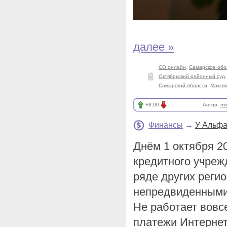
далее »
СО онлайн
,
Самарское обо
Октябрьский районный суд
Самарской области
,
Макси
+8.00
Автор:
mo
Финансы
→
У Альфа
Днём 1 октября 2
кредитного учреж
ряде других регио
непредвиденными
Не работает вовс
платежи Интернет