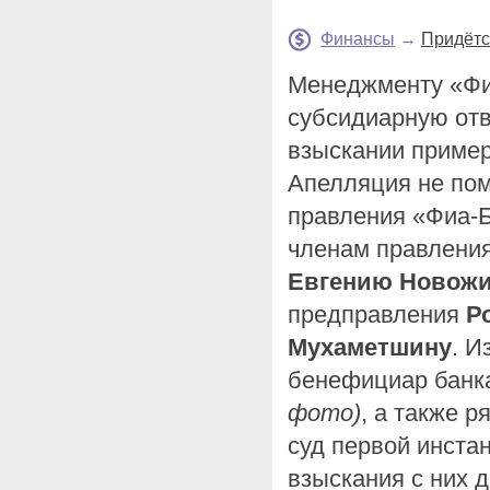
Финансы
→
Придётс
Менеджменту «Фи
субсидиарную отв
взыскании пример
Апелляция не пом
правления «Фиа-
членам правлени
Евгению Новож
предправления
Р
Мухаметшину
. И
бенефициар бан
фото)
, а также 
суд первой инста
взыскания с них д