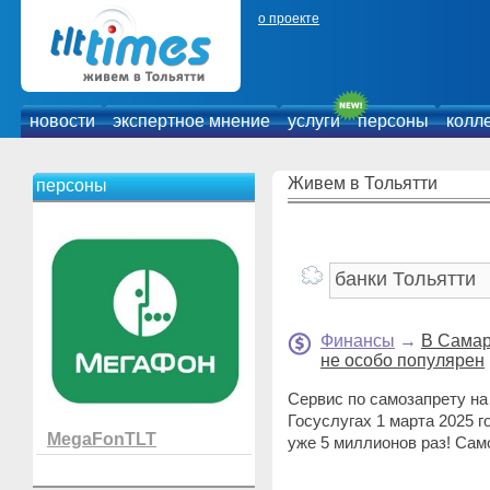
о проекте
новости
экспертное мнение
услуги
персоны
колл
Живем в Тольятти
персоны
Финансы
→
В Самар
не особо популярен
Сервис по самозапрету на
Госуслугах 1 марта 2025 г
MegaFonTLT
уже 5 миллионов раз! Сам