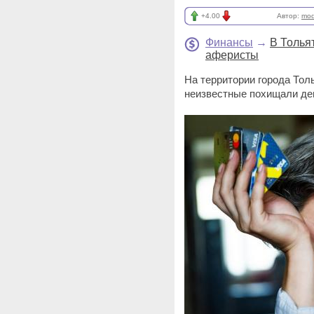
+4.00
Автор:
mod
Финансы
→
В Толья
аферисты
На территории города Тол
неизвестные похищали ден