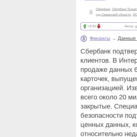
Сбербанк
,
Сбербанк Толья
суд Самарской области
,
ОО
+8.00
Автор:
m
Финансы
→
Данные 
Сбербанк подтвер
клиентов. В Инте
продаже данных 
карточек, выпуще
организацией. Из
всего около 20 м
закрытые. Специ
безопасности под
ценных данных, к
относительно нед