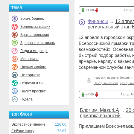
тема
+4.00
Автор:
Богач, бедняк
Финансы
→
12 апре
региональный этап 
Болеем за наших
Братья меньшие
12 апреля в городском окр
Здоровье или жизнь
Всероссийской ярмарки т
возможностей». Основная 
Леди и медведи
быстрый подбор работы, н
Моя семья
ярмарке, наряду с ваканс
современной службы заня
Научим любого
Не тормози
новости
,
новости Тольятти
Отдохни и ты
Центр занятости
,
центр за
Полит просвет
+4.00
Автор:
M
IT-дела
Блог им. MazurLA
→
20 
топ блоги
ярмарка вакансий
Экспертное мнение
126.60
Приглашаем Всех желающи
Сейчас скажу
73.87