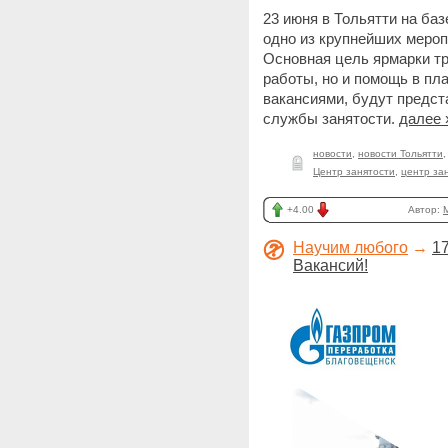
23 июня в Тольятти на баз
одно из крупнейших мероп
Основная цель ярмарки тр
работы, но и помощь в пл
вакансиями, будут предс
службы занятости.
далее 
новости
,
новости Тольятти
Центр занятости
,
центр за
+4.00
Автор:
Научим любого
→
1
Вакансий!