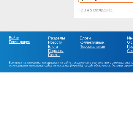
1
2
3
4
5
следующая
Войти
Разделы
Блоги
Ин
Регистрация
Новости
Коллективные
О с
Блоги
Персональные
Пр
Персоны
Со
Газета
Все права на материалы, находящиеся на сайте , охраняются в соответствии с законодательст
использовании материалов сайта, гиперссылка (hyperlink) на сайт обязательна. (Условия огран