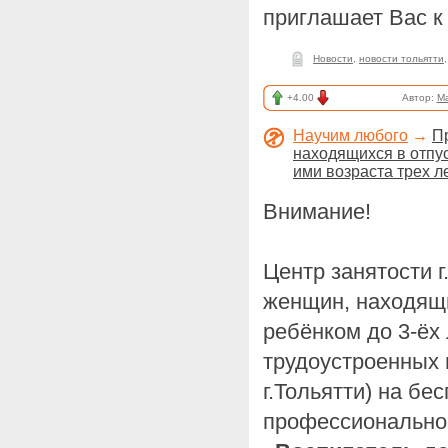
приглашает Вас к
Новости
,
новости тольятти
+4.00
Автор:
M
Научим любого
→
П
находящихся в отпус
ими возраста трех л
Внимание!
Центр занятости г
женщин, находящи
ребёнком до 3-ёх
трудоустроенных
г.Тольятти) на б
профессионально