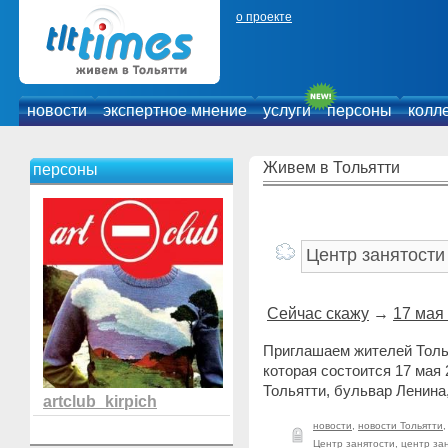
о проекте
новости
экспертное мнение
услуги
персоны
колл
Живем в Тольятти
персоны
Сейчас скажу
→
17 мая
Приглашаем жителей Толья
которая состоится 17 мая 2
Тольятти, бульвар Ленина,
artclub_kirpich
новости
,
новости Тольятти
Центр занятости
,
центр за