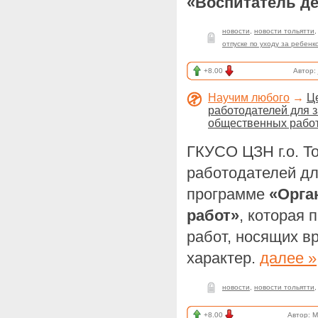
«Воспитатель де
новости
,
новости тольятти
отпуске по уходу за ребенк
+8.00
Автор:
Научим любого
→
Ц
работодателей для 
общественных рабо
ГКУСО ЦЗН г.о. Т
работодателей дл
программе
«Орга
работ»
, которая
работ, носящих в
характер.
далее »
новости
,
новости тольятти
+8.00
Автор:
M