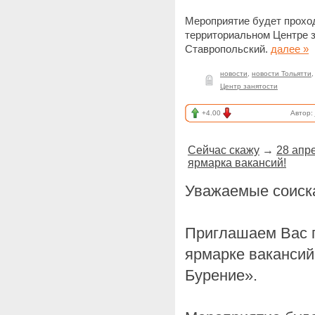
Мероприятие будет проходи
территориальном Центре за
Ставропольский.
далее »
новости
,
новости Тольятти
Центр занятости
+4.00
Автор:
Сейчас скажу
→
28 апр
ярмарка вакансий!
Уважаемые соиск
Приглашаем Вас п
ярмарке вакансий
Бурение».