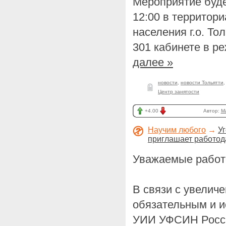
Мероприятие буде
12:00 в территор
населения г.о. То
301 кабинете в р
далее »
новости
,
новости Тольятти
Центр занятости
+4.00
Автор:
M
Научим любого
→
У
приглашает работод
Уважаемые работ
В связи с увелич
обязательным и 
УИИ УФСИН Росси