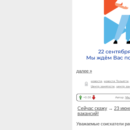
далее »
новости
,
новости Тольятти
Центр занятости
,
центр за
+0.00
Автор:
Ma
Сейчас скажу
→
23 июн
вакансий!
Уважаемые соискатели ра