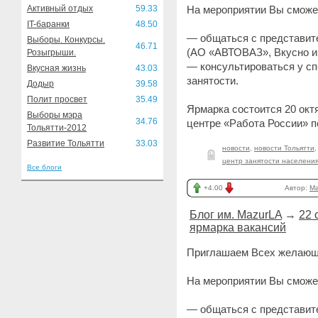
Активный отдых
59.33
На мероприятии Вы сможе
IT-баранки
48.50
— общаться с представит
Выборы. Конкурсы.
46.71
(АО «АВТОВАЗ», Вкусно и 
Розыгрыши.
— консультироваться у с
Вкусная жизнь
43.03
занятости.
Додыр
39.58
Полит просвет
35.49
Ярмарка состоится 20 октя
Выборы мэра
34.76
центре «Работа России» по
Тольятти-2012
Развитие Тольятти
33.03
новости
,
новости Тольятти
центр занятости населени
Все блоги
+4.00
Автор:
Ma
Блог им. MazurLA
→
22 
ярмарка вакансий
Приглашаем Всех желающи
На мероприятии Вы сможе
— общаться с представит