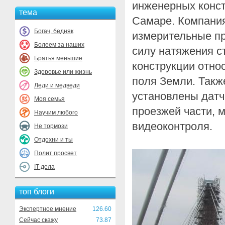
инженерных конст
тема
Самаре. Компани
Богач, бедняк
измерительные п
Болеем за наших
силу натяжения с
Братья меньшие
конструкции отно
Здоровье или жизнь
поля Земли. Такж
Леди и медведи
установлены датч
Моя семья
проезжей части, 
Научим любого
видеоконтроля.
Не тормози
Отдохни и ты
Полит просвет
IT-дела
топ блоги
Экспертное мнение
126.60
Сейчас скажу
73.87