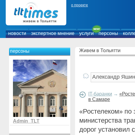
о проекте
новости
экспертное мнение
услуги
персоны
колл
Живем в Тольятти
персоны
IT-баранки
→
«Росте
в Самаре
«Ростелеком» по 
министерства тра
Admin_TLT
дорог установил 