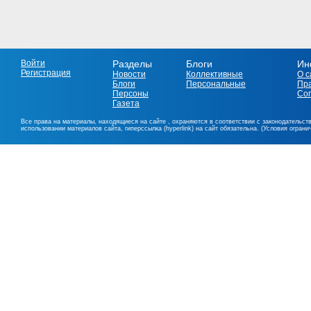
Войти
Разделы
Блоги
Ин
Регистрация
Новости
Коллективные
О с
Блоги
Персональные
Пр
Персоны
Со
Газета
Все права на материалы, находящиеся на сайте , охраняются в соответствии с законодательст
использовании материалов сайта, гиперссылка (hyperlink) на сайт обязательна. (Условия огран