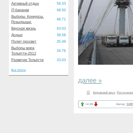
Активный отдых
59.33
IT-баранки
48.50
Выборы. Конкурсы.
46.71
Розыгрыши.
Вкусная жизнь
43.03
Додыр
39.58
Полит просвет
35.49
Выборы мэра
34.76
Тольятти-2012
Развитие Тольятти
33.03
Все блоги
далее »
Кировский мост
,
Ростелеко
+4.00
Автор:
SMR