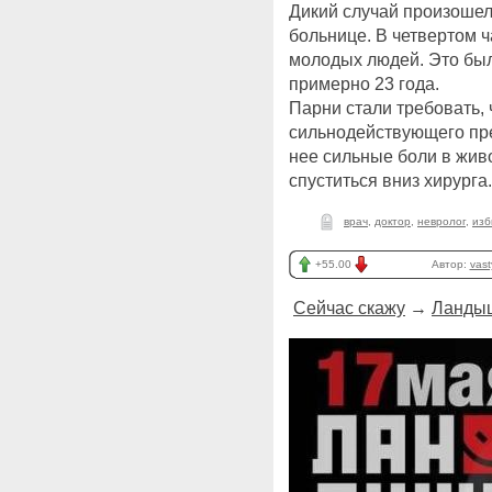
Дикий случай произошел
больнице. В четвертом 
молодых людей. Это был
примерно 23 года.
Парни стали требовать, 
сильнодействующего пре
нее сильные боли в жив
спуститься вниз хирурга
врач
,
доктор
,
невролог
,
изб
+55.00
Автор:
vast
Сейчас скажу
→
Ландыш