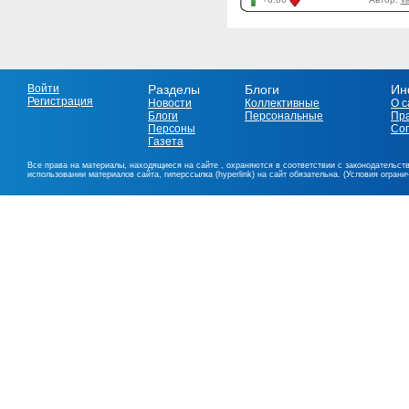
Войти
Разделы
Блоги
Ин
Регистрация
Новости
Коллективные
О с
Блоги
Персональные
Пр
Персоны
Со
Газета
Все права на материалы, находящиеся на сайте , охраняются в соответствии с законодательст
использовании материалов сайта, гиперссылка (hyperlink) на сайт обязательна. (Условия огран