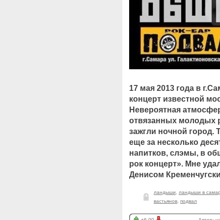
17 мая 2013 года в г.С
концерт известной мо
Невероятная атмосфер
отвязанных молодых р
зажгли ночной город. 
еще за несколько деся
напитков, слэмы, в о
рок концерт». Мне уд
Денисом Кременчугски
ландыши
,
ландыши в сама
вастьянов
,
подвал
+6.00
Автор:
v