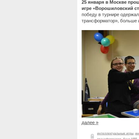
25 января в Москве про
игре «Ворошиловский с
победу в турнире одержа
трансформатор», больше и
далее »
интеллектуальные игры
,
ин
трансформатор
,
банк АВБ