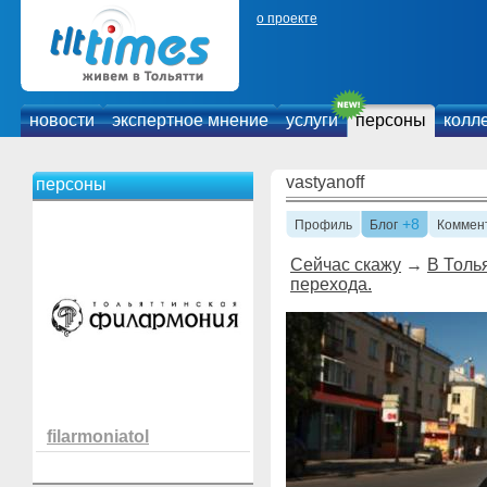
о проекте
новости
экспертное мнение
услуги
персоны
колл
vastyanoff
персоны
+8
Профиль
Блог
Коммен
Сейчас скажу
→
В Толь
перехода.
filarmoniatol