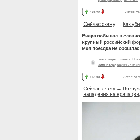
+15.00
Автор:
va
Сейчас скажу
→
Как уб
Вчера побывал в славно
крупный российский фор
моя поездка не обошлас
пенсионеры Тольятти
,
Поня
компьютеру
,
обучение комп
+13.00
Автор:
vas
Сейчас скажу
→
Возбуж
нападения на врача (ви