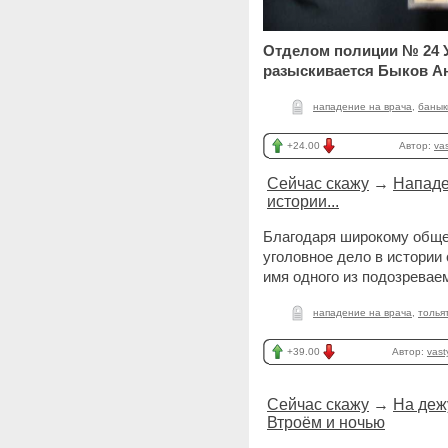
Отделом полиции № 24 У
разыскивается Быков Анд
нападение на врача
,
банык
+24.00
Автор:
va
Сейчас скажу
→
Нападе
истории...
Благодаря широкому обще
уголовное дело в истории
имя одного из подозрева
нападение на врача
,
толья
+39.00
Автор:
vast
Сейчас скажу
→
На деж
Втроём и ночью