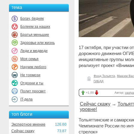
тема
Богач, бедняк
Болеем за наших
Братья меньшие
Здоровье или жизнь
17 октября, при участии 
Леди и медведи
дорожного движения ОГИБД
Моя семья
инициативные группы мол
реализует проект «Внима
Научим любого
Не тормози
Фонд Тольятти
,
Максим Вас
ГИБДД
Отдохни и ты
Полит просвет
+1.00
Автор:
vastya
IT-дела
Сейчас скажу
→
Тольят
уровне!
топ блоги
Тольяттинские и самарские
Экспертное мнение
126.60
Чемпионате России по ин
Сейчас скажу
73.87
стрелок»