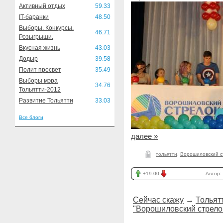
Активный отдых
59.33
IT-баранки
48.50
Выборы. Конкурсы.
46.71
Розыгрыши.
Вкусная жизнь
43.03
Додыр
39.58
Полит просвет
35.49
Выборы мэра
34.76
Тольятти-2012
Развитие Тольятти
33.03
Все блоги
далее »
тольятти
,
Ворошиловский с
+19.00
Автор:
Сейчас скажу
→
Тольят
"Ворошиловский стрело