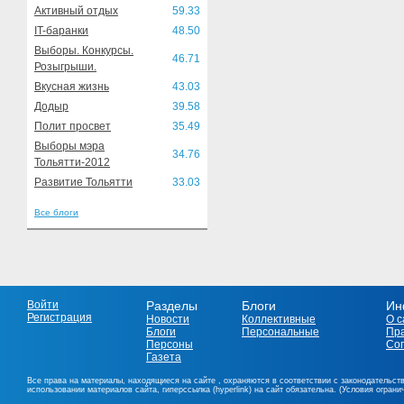
Активный отдых
59.33
IT-баранки
48.50
Выборы. Конкурсы.
46.71
Розыгрыши.
Вкусная жизнь
43.03
Додыр
39.58
Полит просвет
35.49
Выборы мэра
34.76
Тольятти-2012
Развитие Тольятти
33.03
Все блоги
Войти
Разделы
Блоги
Ин
Регистрация
Новости
Коллективные
О с
Блоги
Персональные
Пр
Персоны
Со
Газета
Все права на материалы, находящиеся на сайте , охраняются в соответствии с законодательст
использовании материалов сайта, гиперссылка (hyperlink) на сайт обязательна. (Условия огран