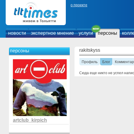
о проекте
новости
экспертное мнение
услуги
персоны
колл
rakitskyss
персоны
Профиль
Блог
Комментар
Сюда еще никто не успел напи
artclub_kirpich