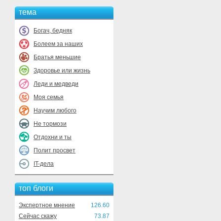
тема
Богач, бедняк
Болеем за наших
Братья меньшие
Здоровье или жизнь
Леди и медведи
Моя семья
Научим любого
Не тормози
Отдохни и ты
Полит просвет
IT-дела
топ блоги
Экспертное мнение
126.60
Сейчас скажу
73.87