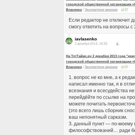
городской общественной организации «
Власенко
/
Экспертное мнение
37
Если редактор не отключит д
смогу ответить на вопросы с 
iavlasenko
2 декабря 2013, 18:32
На ТлтТаймс.ру 2 декабря 2013 года "де
городской общественной организации «
Власенко
/
Экспертное мнение
37
1. вопрос не ко мне, а к ред
написал именно так, я в отли
всезнания и всесудейства не
перейдёйте по ссылке на про
можете почитать первоисточ
(это всего лишь сборник сно
ваш непонятный сарказм.
3. данный пункт — по-моему 
философствований… ради бо