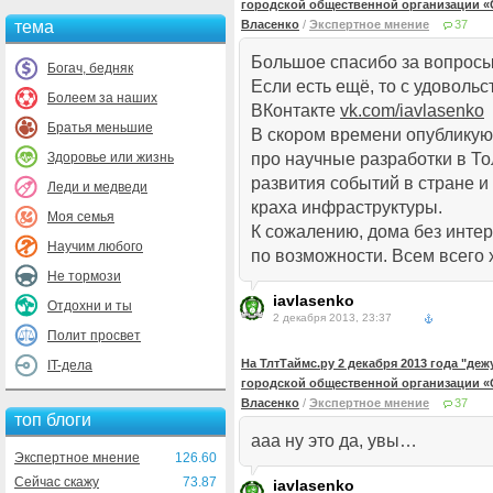
городской общественной организации «
тема
Власенко
/
Экспертное мнение
37
Большое спасибо за вопросы,
Богач, бедняк
Если есть ещё, то с удоволь
Болеем за наших
ВКонтакте
vk.com/iavlasenko
Братья меньшие
В скором времени опублику
Здоровье или жизнь
про научные разработки в То
развития событий в стране и 
Леди и медведи
краха инфраструктуры.
Моя семья
К сожалению, дома без интер
Научим любого
по возможности. Всем всего 
Не тормози
iavlasenko
Отдохни и ты
2 декабря 2013, 23:37
Полит просвет
На ТлтТаймс.ру 2 декабря 2013 года "де
IT-дела
городской общественной организации «
Власенко
/
Экспертное мнение
37
топ блоги
ааа ну это да, увы…
Экспертное мнение
126.60
Сейчас скажу
73.87
iavlasenko