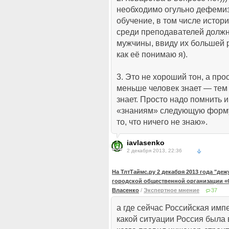
необходимо огульно дефеми
обучение, в том числе истори
среди преподавателей долж
мужчины, ввиду их большей 
как её понимаю я).
3. Это не хороший тон, а пр
меньше человек знает — тем 
знает. Просто надо помнить 
«знаниям» следующую формул
то, что ничего не знаю».
iavlasenko
2 декабря 2013, 22:36
На ТлтТаймс.ру 2 декабря 2013 года "де
городской общественной организации «
Власенко
/
Экспертное мнение
37
а где сейчас Российская имп
какой ситуации Россия была 