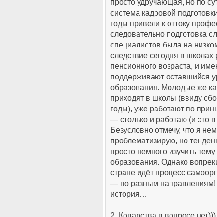
просто удручающая, но по сут
система кадровой подготовки
годы привели к оттоку профе
следовательно подготовка с
специалистов была на низком
следствие сегодня в школах
пенсионного возраста, и име
поддерживают оставшийся ур
образования. Молодые же ка
приходят в школы (ввиду сбо
годы), уже работают по прин
— столько и работаю (и это в
Безусловно отмечу, что я не
проблематизирую, но тенден
просто немного изучить тем
образования. Однако вопре
стране идёт процесс самоор
— по разным направлениям! 
история…
2. Коварства в вопросе нет))) 