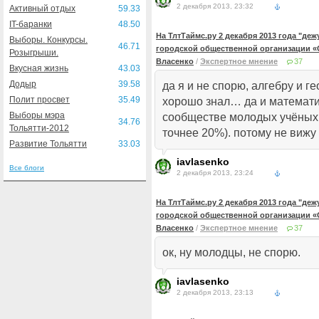
2 декабря 2013, 23:32
Активный отдых
59.33
IT-баранки
48.50
На ТлтТаймс.ру 2 декабря 2013 года "де
Выборы. Конкурсы.
46.71
городской общественной организации «
Розыгрыши.
Власенко
/
Экспертное мнение
37
Вкусная жизнь
43.03
Додыр
39.58
да я и не спорю, алгебру и г
Полит просвет
35.49
хорошо знал… да и математ
Выборы мэра
сообществе молодых учёных 
34.76
Тольятти-2012
точнее 20%). потому не виж
Развитие Тольятти
33.03
iavlasenko
Все блоги
2 декабря 2013, 23:24
На ТлтТаймс.ру 2 декабря 2013 года "де
городской общественной организации «
Власенко
/
Экспертное мнение
37
ок, ну молодцы, не спорю.
iavlasenko
2 декабря 2013, 23:13