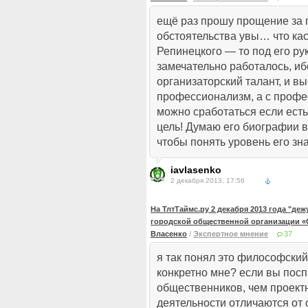
ещё раз прошу прощение за 
обстоятельства увы… что ка
Репинецкого — то под его р
замечательно работалось, ибо
организаторский талант, и вы
профессионализм, а с профе
можно сработаться если ест
цель! Думаю его биографии в
чтобы понять уровень его зн
iavlasenko
2 декабря 2013, 17:56
На ТлтТаймс.ру 2 декабря 2013 года "де
городской общественной организации «
Власенко
/
Экспертное мнение
37
я так понял это философский
конкретно мне? если вы пос
общественников, чем проект
деятельности отличаются от