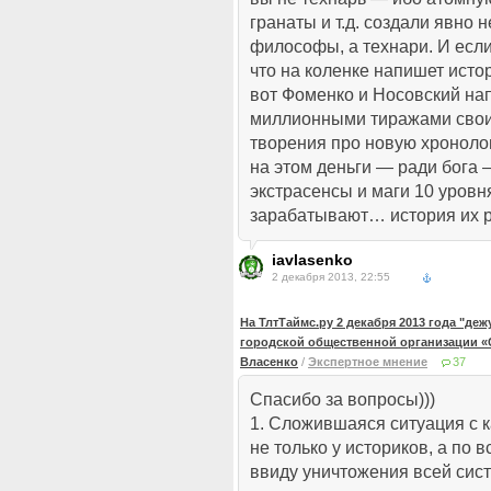
гранаты и т.д. создали явно н
философы, а технари. И если
что на коленке напишет исто
вот Фоменко и Носовский на
миллионными тиражами свои
творения про новую хроноло
на этом деньги — ради бога 
экстрасенсы и маги 10 уровн
зарабатывают… история их р
iavlasenko
2 декабря 2013, 22:55
На ТлтТаймс.ру 2 декабря 2013 года "де
городской общественной организации «
Власенко
/
Экспертное мнение
37
Спасибо за вопросы)))
1. Сложившаяся ситуация с к
не только у историков, а по 
ввиду уничтожения всей сис