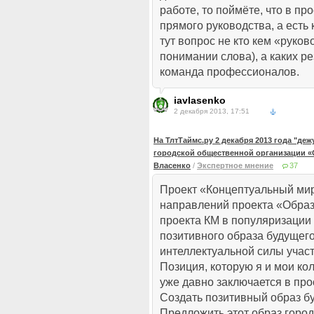
работе, то поймёте, что в пр
прямого руководства, а есть
тут вопрос не кто кем «руков
понимании слова), а каких ре
команда профессионалов.
iavlasenko
2 декабря 2013, 17:51
На ТлтТаймс.ру 2 декабря 2013 года "де
городской общественной организации «
Власенко
/
Экспертное мнение
37
Проект «Концептуальный мир
направлений проекта «Образ
проекта КМ в популяризаци
позитивного образа будущег
интеллектуальной силы участ
Позиция, которую я и мои к
уже давно заключается в про
Создать позитивный образ бу
Предложить этот образ город