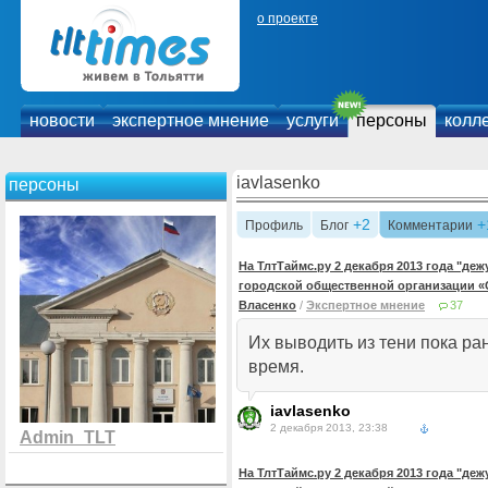
о проекте
новости
экспертное мнение
услуги
персоны
колл
iavlasenko
персоны
+2
+
Профиль
Блог
Комментарии
На ТлтТаймс.ру 2 декабря 2013 года "де
городской общественной организации «
Власенко
/
Экспертное мнение
37
Их выводить из тени пока ран
время.
iavlasenko
2 декабря 2013, 23:38
Admin_TLT
На ТлтТаймс.ру 2 декабря 2013 года "де