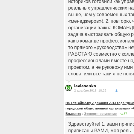
историков готовили как упра
реальных управленческих на
выше, чем у современных так
«менеджеров»). 2. повторю, 
организации важна КОМАНД
задача выстраивать общую р
как в команде профессионал
то прямого «руководства» не
РАБОТАЮ совместно с колл
профессионалами вместе на
проектом, а не руковожу им
слова. или всё таки я не по
iavlasenko
2 декабря 2013, 18:22
На ТлтТаймс.ру 2 декабря 2013 года "де
городской общественной организации «
Власенко
/
Экспертное мнение
37
Здравствуйте! 1. вами прип
приписаны ВАМИ, моя роль 