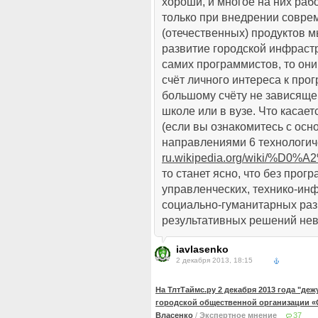
хороши, и многое на них рабо
только при внедрении совр
(отечественных) продуктов 
развитие городской инфрастр
самих программистов, то он
счёт личного интереса к про
большому счёту не зависяще
школе или в вузе. Что касаетс
(если вы ознакомитесь с ос
направлениями 6 технологич
ru.wikipedia.org/wiki/%
то станет ясно, что без про
управленческих, технико-ин
социально-гуманитарных раз
результативных решений не
iavlasenko
2 декабря 2013, 18:15
На ТлтТаймс.ру 2 декабря 2013 года "де
городской общественной организации «
Власенко
/
Экспертное мнение
37