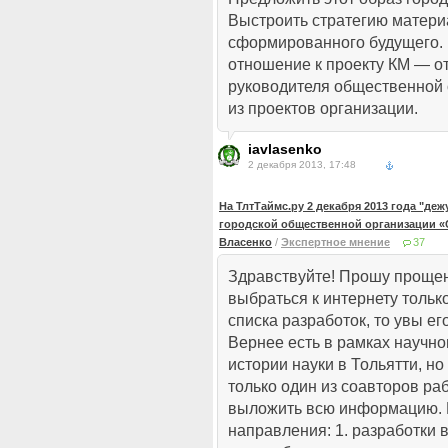
Выстроить стратегию матер
сформированного будущего.
отношение к проекту КМ — 
руководителя общественной 
из проектов организации.
iavlasenko
2 декабря 2013, 17:48
На ТлтТаймс.ру 2 декабря 2013 года "де
городской общественной организации «
Власенко
/
Экспертное мнение
37
Здравствуйте! Прошу прощен
выбраться к интернету только
списка разработок, то увы его
Вернее есть в рамках научно
истории науки в Тольятти, но 
только один из соавторов ра
выложить всю информацию. 
направления: 1. разработки 