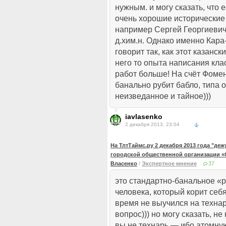
нужным. и могу сказать, что 
очень хорошие исторически
например Сергей Георгиеви
д.хим.н. Однако именно Кара
говорит так, как этот казанск
него то опыта написания кла
работ больше! На счёт Фомен
банально рубит бабло, типа 
неизведанное и тайное)))
iavlasenko
2 декабря 2013, 23:04
На ТлтТаймс.ру 2 декабря 2013 года "де
городской общественной организации «
Власенко
/
Экспертное мнение
37
это стандартно-банальное «
человека, который корит себя
время не выучился на технар
вопрос))) но могу сказать, не 
вы не технарь — ибо атомну