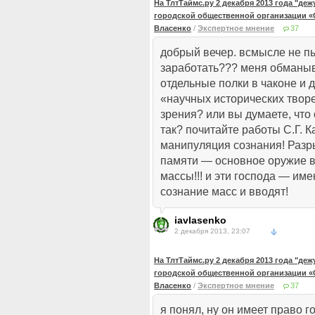
На ТлтТаймс.ру 2 декабря 2013 года "де
городской общественной организации «
Власенко
/
Экспертное мнение
37
добрый вечер. всмысле не п
заработать??? меня обманыв
отдельные полки в чаконе и 
«научных исторических твор
зрения? или вы думаете, что
так? почитайте работы С.Г. 
манипуляция сознания! Разр
памяти — основное оружие в
массы!!! и эти господа — име
сознание масс и вводят!
iavlasenko
2 декабря 2013, 23:07
На ТлтТаймс.ру 2 декабря 2013 года "де
городской общественной организации «
Власенко
/
Экспертное мнение
37
я понял, ну он имеет право г