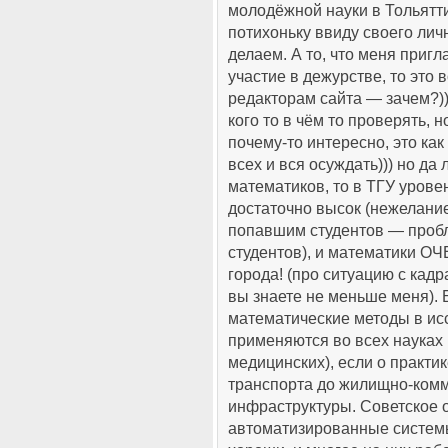
молодёжной науки в Тольятти
потихоньку ввиду своего лич
делаем. А то, что меня приг
участие в дежурстве, то это в
редакторам сайта — зачем?)
кого то в чём то проверять, н
почему-то интересно, это ка
всех и вся осуждать))) но да
математиков, то в ТГУ урове
достаточно высок (нежелани
попавшим студентов — пробл
студентов), и математики О
города! (про ситуацию с кад
вы знаете не меньше меня). 
математические методы в ис
применяются во всех науках 
медицинских), если о практик
транспорта до жилищно-ком
инфраструктуры. Советское 
автоматизированные систем