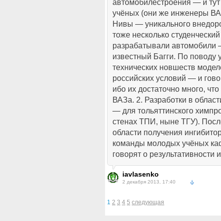
автомобилестроения — и тут
учёных (они же инженеры ВА
Нивы — уникального внедор
тоже несколько студенческий
разрабатывали автомобили 
известный Багги. По поводу
технических новшеств модел
российских условий — и гов
ибо их достаточно много, чт
ВАЗа. 2. Разработки в облас
— для тольяттинского химпро
стенах ТПИ, ныне ТГУ). Посл
области получения ингибитор
команды молодых учёных ка
говорят о результативности 
iavlasenko
2 декабря 2013, 17:40
1
2
3
4
5
следующая