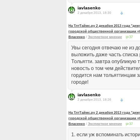
iavlasenko
2 декабря 2013, 18:30
На ТлтТаймс.ру 2 декабря 2013 года "де
городской общественной организации «
Власенко
/
Экспертное мнение
37
Увы сегодня отвечаю не из д
выложить даже часть списка 
Тольятти. завтра опубликую т
новость о том чем действите
гордится нам тольяттинцам з
городе!
iavlasenko
2 декабря 2013, 18:26
На ТлтТаймс.ру 2 декабря 2013 года "де
городской общественной организации «
Власенко
/
Экспертное мнение
37
1. если уж вспоминать истор