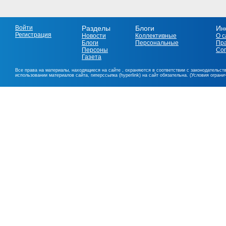
Войти
Разделы
Блоги
Ин
Регистрация
Новости
Коллективные
О с
Блоги
Персональные
Пр
Персоны
Со
Газета
Все права на материалы, находящиеся на сайте , охраняются в соответствии с законодательст
использовании материалов сайта, гиперссылка (hyperlink) на сайт обязательна. (Условия огран