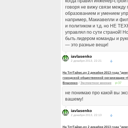
когда правил инженер-строи
говоря не вижу связи между
образованием и умением упра
например, Макиавелли и фи
и политиком и т.д. но НЕ ТЕ
управлял по сути страной! Н
быть лидером команды и рук
— это разные вещи!
iavlasenko
2 декабря 2013, 22:21
На ТлтТаймс.ру 2 декабря 2013 года "де
городской общественной организации «
Власенко
/
Экспертное мнение
37
не понимаю про какой вы эк
вашему!
iavlasenko
2 декабря 2013, 22:13
На ТлтТаймс.ру 2 декабря 2013 года "де