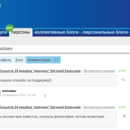
е
уги
персоны
коллективные блоги
персональные блоги
molaev
+19
рофиль
Блог
Комментарии
Тольятти 24 декабря "дежурил" Евгений Ермолаев
/
Экспертное мнение
89
+1
ольшое спасибо за поддержку!)
ermolaev
24 декабря 2010, 17:18
Тольятти 24 декабря "дежурил" Евгений Ермолаев
/
Экспертное мнение
89
0
а сколько мне известно, сначала философия, потом геометрия…