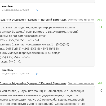
ermolaev
24 декабря 2010, 09:18
Тольятти 24 декабря "дежурил" Евгений Ермолаев
/
Экспертное мнение
89
+1
о случается тогда, когда, например, различные акции в
агазинах бывают. А если вы имеете ввиду математический
офизм, то вот вам доказательство:
сть 2+2=5, т.е. 2•1 + 2•1 = 5•1.
спишем 1, как частное равных чисел: 1 = (5-5)/(5-5)
гда: 2•(5-5)/(5-5) + 2•(5-5)/(5-5) = 5•(5-5)/(5-5).
ножим левую и пpавyю части на (5-5), тогда:
(5-5) + 2•(5-5) = 5•(5-5)
сюда: 0 + 0 = 0.
ermolaev
24 декабря 2010, 04:45
Тольятти 24 декабря "дежурил" Евгений Ермолаев
/
Экспертное мнение
89
0
а мой взгляд, у науки нет границ. В нашей стране в настоящий
омент оказывается активная поддержка науке, создаются
словия для ее развития. Но всё же пока больше возможностей
ля этого существует именно заграницей. Специально пытаться