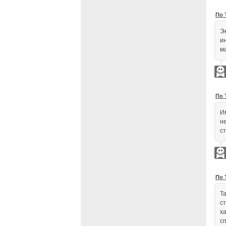
По 
Э
и
м
По 
И
н
ст
По 
Т
с
х
с