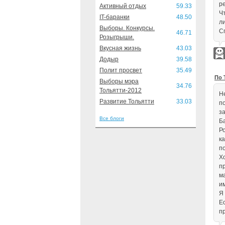
ре
Активный отдых
59.33
Ч
IT-баранки
48.50
л
Выборы. Конкурсы.
С
46.71
Розыгрыши.
Вкусная жизнь
43.03
Додыр
39.58
Полит просвет
35.49
По 
Выборы мэра
34.76
Тольятти-2012
Не
Развитие Тольятти
33.03
п
з
Все блоги
Б
Р
ка
п
Х
п
м
и
Я
Е
п