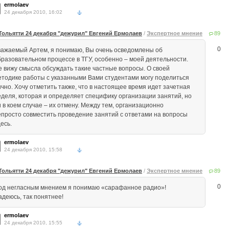
ermolaev
24 декабря 2010, 16:02
Тольятти 24 декабря "дежурил" Евгений Ермолаев
/
Экспертное мнение
89
0
важаемый Артем, я понимаю, Вы очень осведомлены об
бразовательном процессе в ТГУ, особенно – моей деятельности.
е вижу смысла обсуждать такие частные вопросы. О своей
етодике работы с указанными Вами студентами могу поделиться
ично. Хочу отметить также, что в настоящее время идет зачетная
еделя, которая и определяет специфику организации занятий, но
и в коем случае – их отмену. Между тем, организационно
епросто совместить проведение занятий с ответами на вопросы
есь.
ermolaev
24 декабря 2010, 15:58
Тольятти 24 декабря "дежурил" Евгений Ермолаев
/
Экспертное мнение
89
0
од негласным мнением я понимаю «сарафанное радио»!
адеюсь, так понятнее!
ermolaev
24 декабря 2010, 15:55