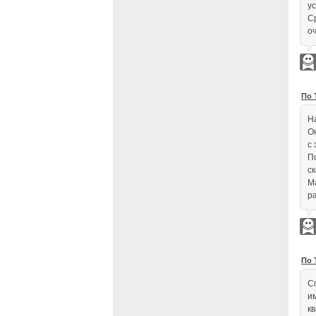
у
С
о
По 
Н
О
с
П
ск
М
р
По 
С
и
к