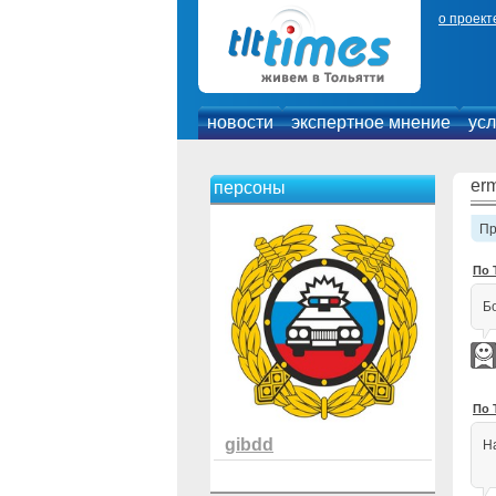
о проект
новости
экспертное мнение
усл
er
персоны
П
По 
Б
По 
gibdd
Н