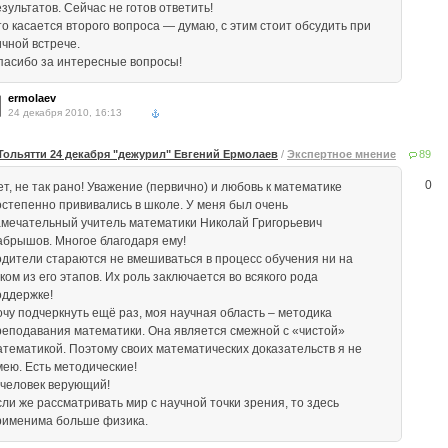
зультатов. Сейчас не готов ответить!
то касается второго вопроса — думаю, с этим стоит обсудить при
ичной встрече.
пасибо за интересные вопросы!
ermolaev
24 декабря 2010, 16:13
Тольятти 24 декабря "дежурил" Евгений Ермолаев
/
Экспертное мнение
89
0
т, не так рано! Уважение (первично) и любовь к математике
остепенно прививались в школе. У меня был очень
амечательный учитель математики Николай Григорьевич
абрышов. Многое благодаря ему!
одители стараются не вмешиваться в процесс обучения ни на
ком из его этапов. Их роль заключается во всякого рода
оддержке!
очу подчеркнуть ещё раз, моя научная область – методика
реподавания математики. Она является смежной с «чистой»
атематикой. Поэтому своих математических доказательств я не
мею. Есть методические!
 человек верующий!
сли же рассматривать мир с научной точки зрения, то здесь
рименима больше физика.