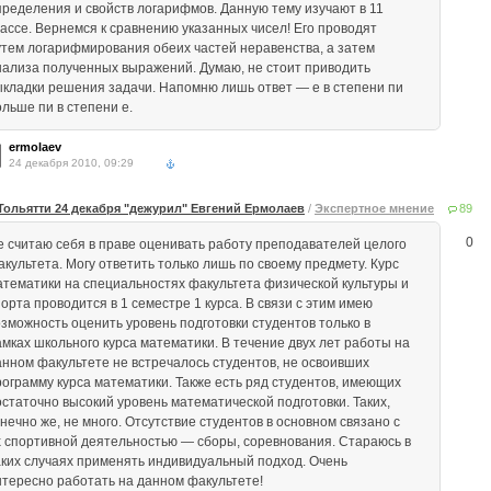
пределения и свойств логарифмов. Данную тему изучают в 11
лассе. Вернемся к сравнению указанных чисел! Его проводят
утем логарифмирования обеих частей неравенства, а затем
нализа полученных выражений. Думаю, не стоит приводить
ыкладки решения задачи. Напомню лишь ответ — е в степени пи
ольше пи в степени е.
ermolaev
24 декабря 2010, 09:29
Тольятти 24 декабря "дежурил" Евгений Ермолаев
/
Экспертное мнение
89
0
е считаю себя в праве оценивать работу преподавателей целого
акультета. Могу ответить только лишь по своему предмету. Курс
атематики на специальностях факультета физической культуры и
орта проводится в 1 семестре 1 курса. В связи с этим имею
озможность оценить уровень подготовки студентов только в
амках школьного курса математики. В течение двух лет работы на
анном факультете не встречалось студентов, не освоивших
рограмму курса математики. Также есть ряд студентов, имеющих
остаточно высокий уровень математической подготовки. Таких,
нечно же, не много. Отсутствие студентов в основном связано с
х спортивной деятельностью — сборы, соревнования. Стараюсь в
аких случаях применять индивидуальный подход. Очень
нтересно работать на данном факультете!