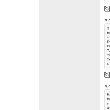
По 
Эт
м
с
Пy
Ра
То
Ум
2•
От
По 
Н
м
у
д