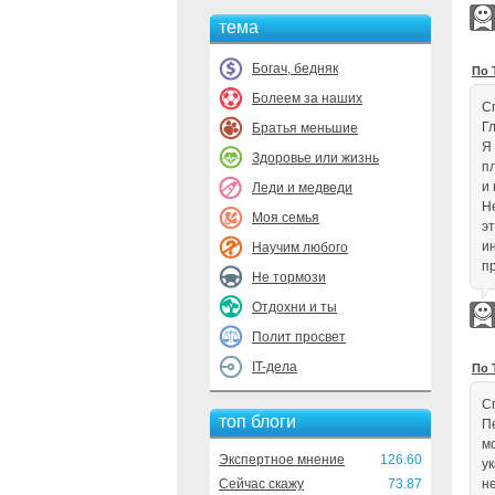
тема
Богач, бедняк
По 
Болеем за наших
С
Г
Братья меньшие
Я
Здоровье или жизнь
п
и
Леди и медведи
Н
Моя семья
э
и
Научим любого
пр
Не тормози
Отдохни и ты
Полит просвет
IT-дела
По 
С
топ блоги
П
м
Экспертное мнение
126.60
у
Сейчас скажу
73.87
н