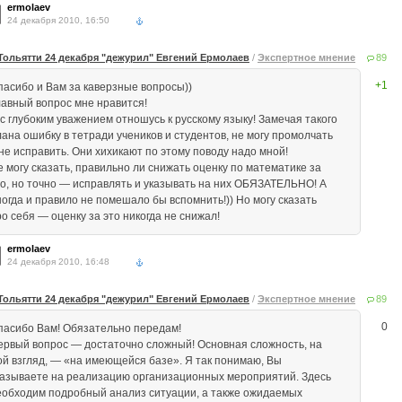
ermolaev
24 декабря 2010, 16:50
Тольятти 24 декабря "дежурил" Евгений Ермолаев
/
Экспертное мнение
89
+1
пасибо и Вам за каверзные вопросы))
лавный вопрос мне нравится!
 с глубоким уважением отношусь к русскому языку! Замечая такого
лана ошибку в тетради учеников и студентов, не могу промолчать
 не исправить. Они хихикают по этому поводу надо мной!
е могу сказать, правильно ли снижать оценку по математике за
то, но точно — исправлять и указывать на них ОБЯЗАТЕЛЬНО! А
ногда и правило не помешало бы вспомнить!)) Но могу сказать
о себя — оценку за это никогда не снижал!
ermolaev
24 декабря 2010, 16:48
Тольятти 24 декабря "дежурил" Евгений Ермолаев
/
Экспертное мнение
89
0
пасибо Вам! Обязательно передам!
ервый вопрос — достаточно сложный! Основная сложность, на
ой взгляд, — «на имеющейся базе». Я так понимаю, Вы
казываете на реализацию организационных мероприятий. Здесь
еобходим подробный анализ ситуации, а также ожидаемых