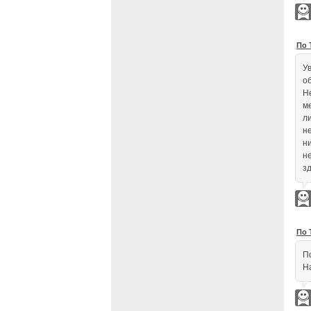
По 
У
о
Н
м
л
н
н
н
зд
По 
П
Н