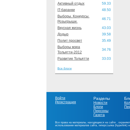
Активный отдых
59.33
IT-баранки
48.50
Выборы. Конкурсы.
46.71
Розыгрыши.
Вкусная жизнь
43.03
Додыр
39.58
Полит просвет
35.49
Выборы мэра
34.76
Тольятти-2012
Развитие Тольятти
33.03
Все блоги
Войти
Разделы
Бл
Регистрация
Новости
Ко
Блоги
Пе
Персоны
Газета
Все права на материалы, находящиеся на сайте , охраняют
использовании материалов сайта, гиперссылка (hyperlink) 