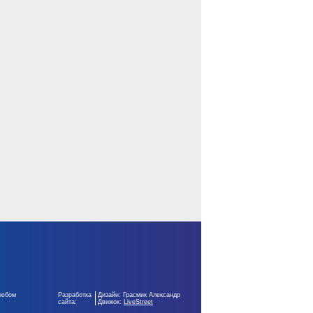
любом
Разработка
Дизайн: Грасмик Александр
сайта:
Движок:
LiveStreet