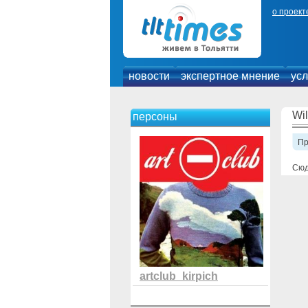
о проект
новости
экспертное мнение
усл
Wi
персоны
П
Сюд
artclub_kirpich