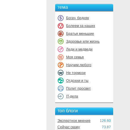
тема
Богач, бедняк
Болеем за наших
Братья меньшие
Здоровье или жизнь
Леди и медведи
Моя семья
Научим любого
Не тормози
Отдохни и ты
Полит просвет
IT-дела
топ блоги
Экспертное мнение
126.60
Сейчас скажу
73.87