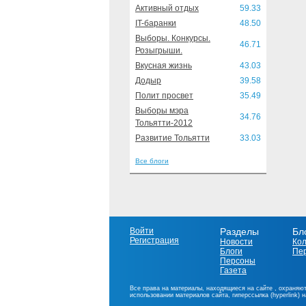
Активный отдых
59.33
IT-баранки
48.50
Выборы. Конкурсы.
46.71
Розыгрыши.
Вкусная жизнь
43.03
Додыр
39.58
Полит просвет
35.49
Выборы мэра
34.76
Тольятти-2012
Развитие Тольятти
33.03
Все блоги
Войти
Разделы
Бл
Регистрация
Новости
Ко
Блоги
Пе
Персоны
Газета
Все права на материалы, находящиеся на сайте , охраняют
использовании материалов сайта, гиперссылка (hyperlink) 