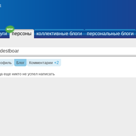
е
уги
персоны
коллективные блоги
персональные блоги
ldestboar
+2
рофиль
Блог
Комментарии
а еще никто не успел написать