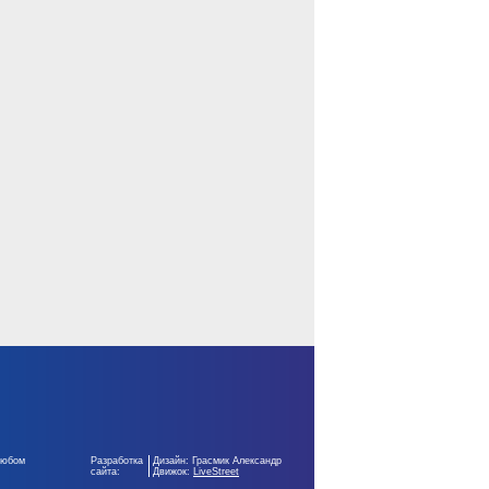
любом
Разработка
Дизайн: Грасмик Александр
сайта:
Движок:
LiveStreet