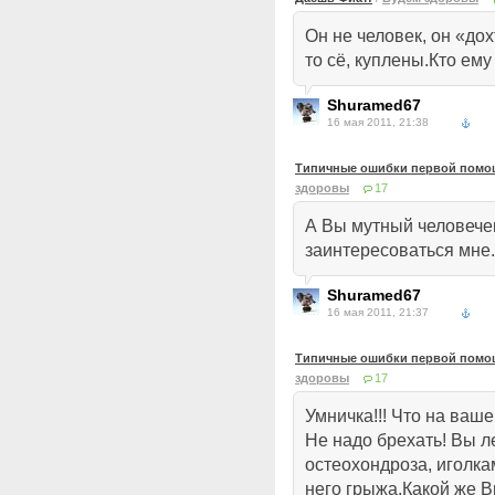
Он не человек, он «до
то сё, куплены.Кто ему 
Shuramed67
16 мая 2011, 21:38
Типичные ошибки первой помощ
здоровы
17
А Вы мутный человече
заинтересоваться мне.
Shuramed67
16 мая 2011, 21:37
Типичные ошибки первой помощ
здоровы
17
Умничка!!! Что на ваше
Не надо брехать! Вы л
остеохондроза, иголкам
него грыжа.Какой же В