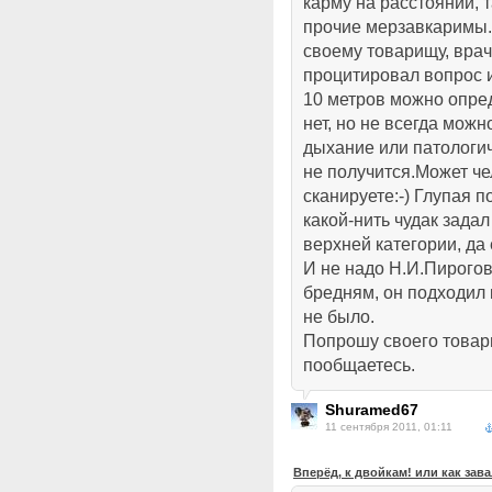
карму на расстоянии, 
прочие мерзавкаримы.
своему товарищу, врач
процитировал вопрос 
10 метров можно опре
нет, но не всегда мож
дыхание или патологич
не получится.Может чел
сканируете:-) Глупая 
какой-нить чудак задал
верхней категории, да
И не надо Н.И.Пирогов
бредням, он подходил 
не было.
Попрошу своего товари
пообщаетесь.
Shuramed67
11 сентября 2011, 01:11
Вперёд, к двойкам! или как зав