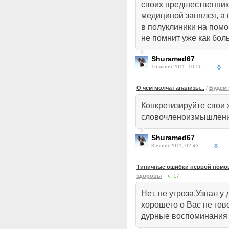
своих предшественник
медициной занялся, а
в полуклиники на пом
не помнит уже как бол
Shuramed67
16 июня 2011, 10:56
О чём молчат анализы...
/
Будем
Конкретизируйте свои
словочленоизмышление 
Shuramed67
3 июня 2011, 02:43
Типичные ошибки первой помощ
здоровы
17
Нет, не угроза.Узнал у
хорошего о Вас не гово
дурные воспоминания 