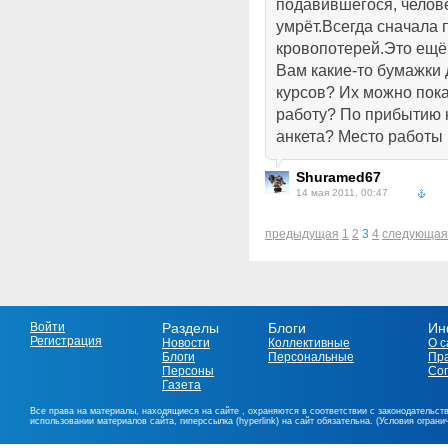
подавившегося, челов
умрёт.Всегда сначала
кровопотерей.Это ещё
Вам какие-то бумажки
курсов? Их можно пока
работу? По прибытию 
анкета? Место работы
Shuramed67
14 мая 2011, 00:47
предыдущая
1
2
3
4
следующая
Войти
Разделы
Блоги
Ин
Регистрация
Новости
Коллективные
О с
Блоги
Персональные
Пр
Персоны
Со
Газета
Все права на материалы, находящиеся на сайте , охраняются в соответствии с законодательст
использовании материалов сайта, гиперссылка (hyperlink) на сайт обязательна. (Условия огран