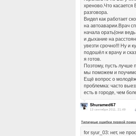
хреново.Что касается 
разговора.
Видел как работает ск
на автоаварии.Врач сп
начала орать(они ведь
и дыхание на расстоян
увезти срочно!!! Ну и 
подошёл к врачу и сказ
я готов.
Поэтому, пусть лучше
мы поможем и поучимся
Ещё вопрос о молодёж
проблемка: часто выез
есть в городе, чем бол
Shuramed67
13 сентября 2011, 21:49
Типичные ошибки первой помощ
for syur_03: нет, не п