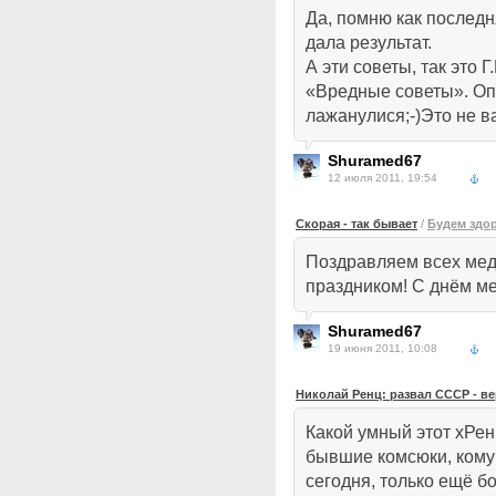
Да, помню как послед
дала результат.
А эти советы, так это 
«Вредные советы». Оп
лажанулися;-)Это не ваш
Shuramed67
12 июля 2011, 19:54
Скорая - так бывает
/
Будем здо
Поздравляем всех мед
праздником! С днём ме
Shuramed67
19 июня 2011, 10:08
Николай Ренц: развал СССР - в
Какой умный этот хРен
бывшие комсюки, ком
сегодня, только ещё б