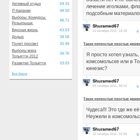
Активный отдых
59.33
лечение иголками, фл
IT-баранки
48.50
подсобным материало
Выборы. Конкурсы.
46.71
Розыгрыши.
Shuramed67
Вкусная жизнь
43.03
31 октября 2011, 18:35
Додыр
39.58
Полит просвет
35.49
Такие непростые простые движ
Выборы мэра
34.76
Я просто хотел узнать,
Тольятти-2012
комсомольске или в То
Развитие Тольятти
33.03
кинезис?
Все блоги
Shuramed67
25 октября 2011, 00:52
Такие непростые простые движ
Чудеса!!! Это где же е
Неужели в комсомольс
Shuramed67
22 октября 2011, 22:35