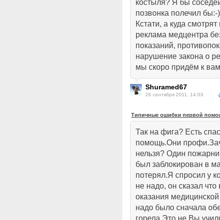
костыля? Я бы соседей
позвонка полечил бы:-)
Кстати, а куда смотря
реклама медцентра без
показаний, противопок
нарушение закона о ре
мы скоро придём к вам!
Shuramed67
26 сентября 2011, 14:03
Типичные ошибки первой помощ
Так на фига? Есть спа
помощь.Они профи.Зач
нельзя? Один пожарник
был заблокирован в ма
потерял.Я спросил у к
не надо, он сказал чт
оказания медицинской
надо было сначала об
горела.Это не Вы учили