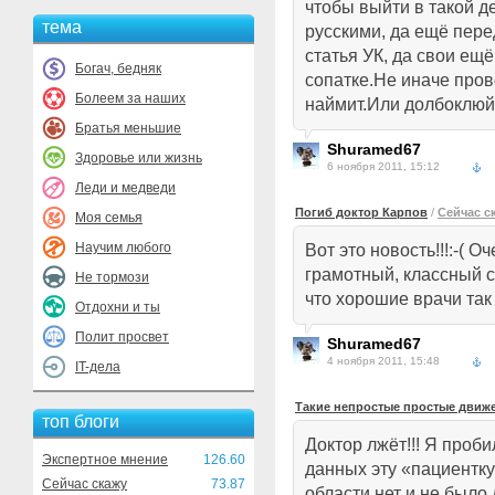
чтобы выйти в такой де
тема
русскими, да ещё пере
статья УК, да свои ещ
Богач, бедняк
сопатке.Не иначе про
Болеем за наших
наймит.Или долбоклюй!
Братья меньшие
Shuramed67
Здоровье или жизнь
6 ноября 2011, 15:12
Леди и медведи
Погиб доктор Карпов
/
Сейчас с
Моя семья
Научим любого
Вот это новость!!!:-( 
грамотный, классный с
Не тормози
что хорошие врачи та
Отдохни и ты
Полит просвет
Shuramed67
4 ноября 2011, 15:48
IT-дела
Такие непростые простые движ
топ блоги
Доктор лжёт!!! Я проб
Экспертное мнение
126.60
данных эту «пациентк
Сейчас скажу
73.87
области нет и не было.