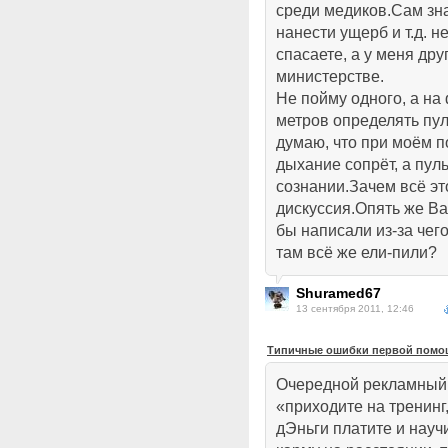
среди медиков.Сам зна
нанести ущерб и т.д. 
спасаете, а у меня дру
министерстве.
Не пойму одного, а на
метров определять пу
думаю, что при моём по
дыхание сопрёт, а пул
сознании.Зачем всё эт
дискуссия.Опять же Ва
бы написали из-за чег
там всё же ели-пили?
Shuramed67
13 сентября 2011, 12:46
Типичные ошибки первой помощ
Очередной рекламный х
«приходите на тренинг,
дЭньги платите и науч