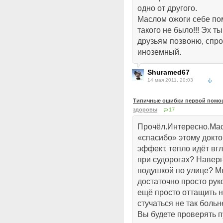
одно от другого.
Маслом ожоги себе по
такого не было!!! Эх ты
друзьям позвоню, спро
иноземный.
Shuramed67
14 мая 2011, 20:03
Типичные ошибки первой помощ
здоровы
17
Прочёл.Интересно.Мас
«спасибо» этому докто
эффект, тепло идёт вг
при судорогах? Наверн
подушкой по улице? М
достаточно просто рук
ещё просто оттащить н
стучаться не так больн
Вы будете проверять п