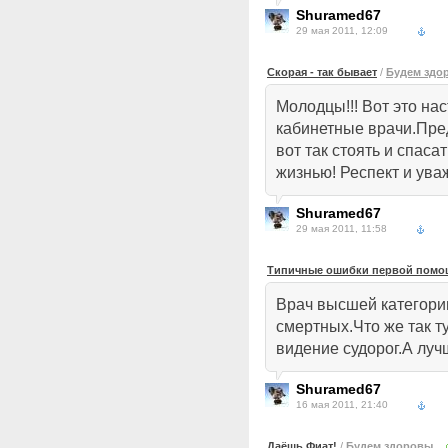
Shuramed67
29 мая 2011, 12:09
Скорая - так бывает
/
Будем здо
Молодцы!!! Вот это на
кабинетные врачи.Пред
вот так стоять и спаса
жизнью! Респект и ува
Shuramed67
29 мая 2011, 11:58
Типичные ошибки первой помощ
Врач высшей категории
смертных.Что же так т
видение судорог.А луч
Shuramed67
16 мая 2011, 21:40
Даёшь Фиат!
/
Будем здоровы