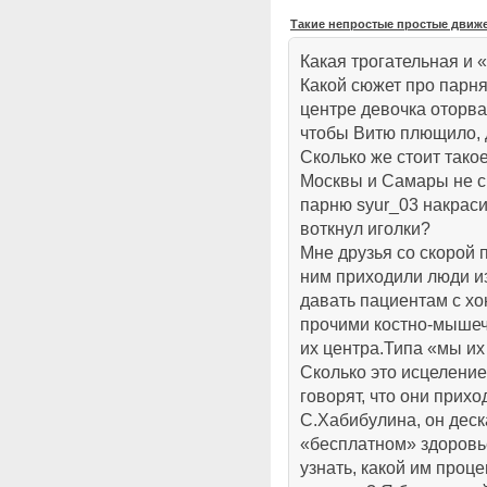
Такие непростые простые движ
Какая трогательная и «
Какой сюжет про парня 
центре девочка оторва
чтобы Витю плющило, д
Сколько же стоит тако
Москвы и Самары не с
парню syur_03 накраси
воткнул иголки?
Мне друзья со скорой 
ним приходили люди из
давать пациентам с хо
прочими костно-мыше
их центра.Типа «мы и
Сколько это исцеление
говорят, что они прихо
С.Хабибулина, он деск
«бесплатном» здоровье
узнать, какой им проце