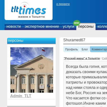
о проекте
новости
экспертное мнение
услуги
персоны
колл
Shuramed67
персоны
Профиль
Блог
Комментар
"Русский марш" в Тольятти
/
Сей
Всегда была гопня, ко
доказать своими кулак
которые примазывались
патриоты и провокатор
над ними стояла и од
небе Бог, Россия на зем
Admin_TLT
Что касается фотки со
фотошоп.Иначе каким 