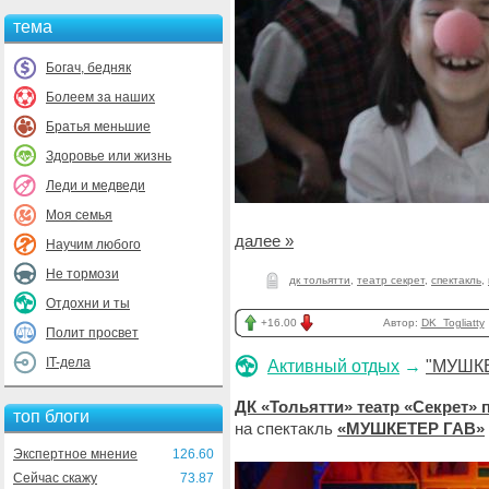
тема
Богач, бедняк
Болеем за наших
Братья меньшие
Здоровье или жизнь
Леди и медведи
Моя семья
далее »
Научим любого
Не тормози
дк тольятти
,
театр секрет
,
спектакль
,
Отдохни и ты
+16.00
Автор:
DK_Togliatty
Полит просвет
IT-дела
Активный отдых
→
"МУШК
ДК «Тольятти» театр «Секрет» 
топ блоги
на спектакль
«МУШКЕТЕР ГАВ»
Экспертное мнение
126.60
Сейчас скажу
73.87