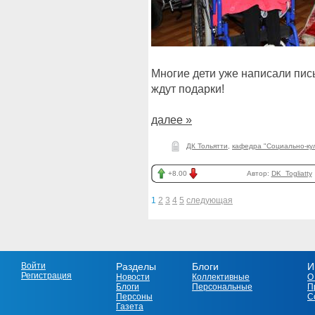
Многие дети уже написали пис
ждут подарки!
далее »
ДК Тольятти
,
кафедра "Социально-кул
+8.00
Автор:
DK_Togliatty
1
2
3
4
5
следующая
Войти
Разделы
Блоги
И
Регистрация
Новости
Коллективные
О
Блоги
Персональные
П
Персоны
С
Газета