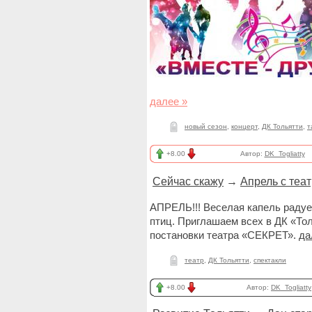
далее »
новый сезон
,
концерт
,
ДК Тольятти
,
т
+8.00
Автор:
DK_Togliatty
Сейчас скажу
→
Апрель с теат
АПРЕЛЬ!!! Веселая капель радуе
птиц. Приглашаем всех в ДК «То
постановки театра «СЕКРЕТ».
да
театр
,
ДК Тольятти
,
спектакли
+8.00
Автор:
DK_Togliatty