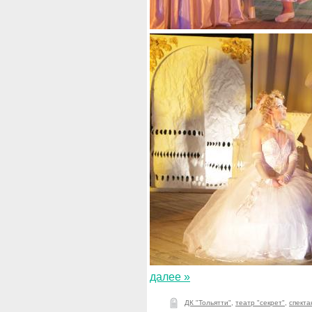
далее »
ДК "Тольятти"
,
театр "секрет"
,
спекта