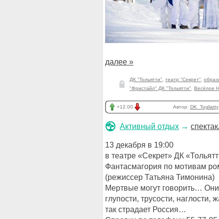
далее »
ДК "Тольятти"
,
театр "Секрет"
,
образ
"Фристайл" ДК "Тольятти"
,
Весёлое Н
+12.00
Автор:
DK_Togliatty
Активный отдых
→
спекта
13 декабря в 19:00
в театре «Секрет» ДК «Тольят
Фантасмагория по мотивам ро
(режиссер Татьяна Тимонина)
Мертвые могут говорить… Они
глупости, трусости, наглости, 
так страдает Россия…