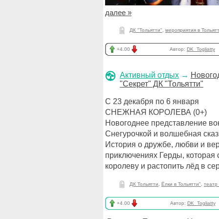
далее »
ДК "Тольятти"
,
мероприятия в Тольят
+4.00
Автор:
DK_Togliatty
Активный отдых
→
Новогод
"Секрет" ДК "Тольятти"
С 23 декабря по 6 января
СНЕЖНАЯ КОРОЛЕВА (0+)
Новогоднее представление вок
Снегурочкой и волшебная сказ
История о дружбе, любви и ве
приключениях Герды, которая
королеву и растопить лёд в се
ДК Тольятти
,
Ёлки в Тольятти"
,
театр 
+4.00
Автор:
DK_Togliatty