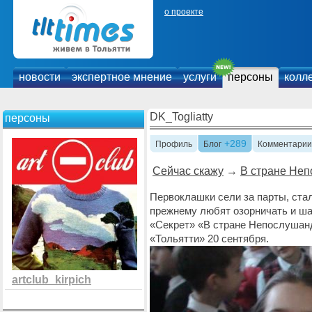
о проекте
новости
экспертное мнение
услуги
персоны
колл
DK_Togliatty
персоны
+289
Профиль
Блог
Комментарии
Сейчас скажу
→
В стране Не
Первоклашки сели за парты, ста
прежнему любят озорничать и шал
«Секрет» «В стране Непослушанд
«Тольятти» 20 сентября.
artclub_kirpich