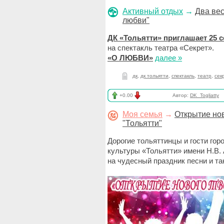
Активный отдых
→
Два вес
любви"
ДК «Тольятти» приглашает 25 с
на спектакль театра «Секрет».
«О ЛЮБВИ»
далее »
дк
,
дк тольятти
,
спектакль
,
театр
,
сек
+0.00
Автор:
DK_Togliatty
Моя семья
→
Открытие нов
"Тольятти"
Дорогие тольяттинцы и гости горо
культуры «Тольятти» имени Н.В
на чудесный праздник песни и