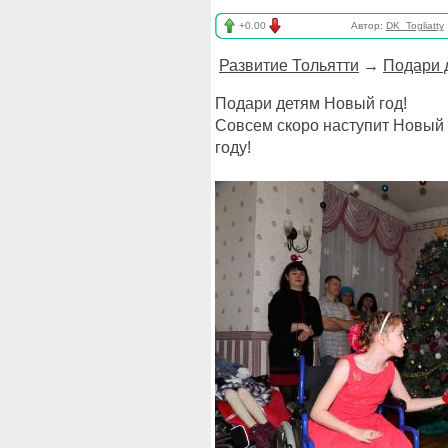
+0.00
Автор:
DK_Togliatty
Развитие Тольятти
→
Подари 
Подари детям Новый год!
Совсем скоро наступит Новый
году!