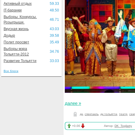
Активный отдых
59.33
IT-баранки
48.50
Выборы. Конкурсы.
46.71
Розыгрыши.
Вкусная жизнь
43.03
Додыр
39.58
Полит просвет
35.49
Выборы мэра
34.76
Тольятти-2012
Развитие Тольятти
33.03
Все блоги
далее »
дк
,
спектакль
,
дк тольятти
,
театр
,
сек
+0.00
Автор:
DK_Togliatty