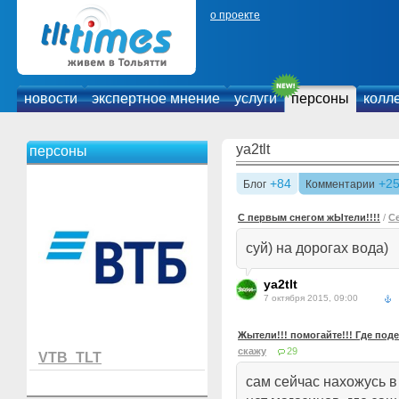
о проекте
новости
экспертное мнение
услуги
персоны
колл
ya2tlt
персоны
+84
+2
Блог
Комментарии
С первым снегом жЫтели!!!!
/
С
суй) на дорогах вода)
ya2tlt
7 октября 2015, 09:00
Жытели!!! помогайте!!! Где под
скажу
29
VTB_TLT
сам сейчас нахожусь в