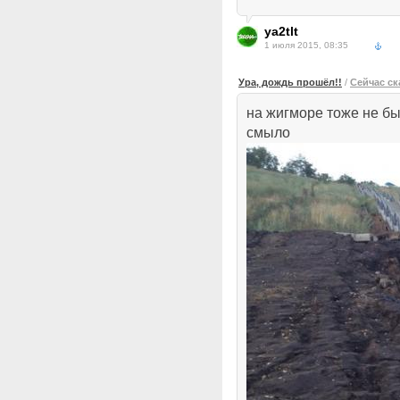
ya2tlt
1 июля 2015, 08:35
Ура, дождь прошёл!!
/
Сейчас ск
на жигморе тоже не бы
смыло