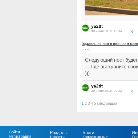
ya2tlt
30 июня 2015, 10:34
Удалось ли вам в прошлом мес
8
Следующий пост будет 
— Где вы храните сво
)))
ya2tlt
29 июня 2015, 09:22
1
2
3
4
5
следующая
Войти
Разделы
Блоги
Ин
Регистрация
Новости
Коллективные
О с