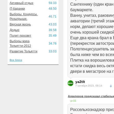
Активный отдых
59.33
Сантехнику (один кран 
IT-баранки
48.50
баумаркете.
Выборы. Конкурсы.
Ванну, унитаз, раковин
46.71
Розыгрыши.
акватории (третий эта
Вкусная жизнь
43.03
норм, делают хорошие 
Додыр
39.58
очень хорошей скидко
Полит просвет
35.49
Еще два крана брал в
Выборы мэра
(перекресток автострои
34.76
Тольятти-2012
Полотенцесушитель за
Развитие Тольятти
33.03
была ниже чем во всех
Плитка на ворошилова
Все блоги
кстати скидка весь окт
двери в мегастрое на 
ya2tlt
7 октября 2015, 08:14
Алекперов предсказал стабильн
15
Россельхознадзор при