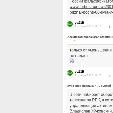
России фальсификато
www.forbes.ru/news/30
priznal-pochti-80-syra-v-
ya2tlt
2 октября 2015, 11:15
Алекперов предсказал стабильн
15
только от уменьшения
не падает
ya2tlt
2 октября 2015, 10:25
Курс евро превысил 70 рублей
В сети набирает оборо
телеканала РБК, в кот
управляющий активам
Владислав Жуковский,