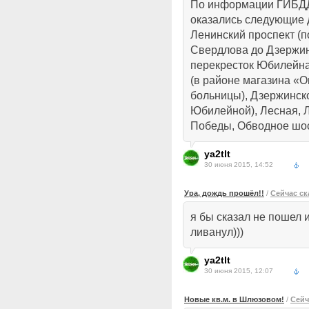
По информации ГИБДД 
оказались следующие д
Ленинский проспект (п
Свердлова до Дзержин
перекресток Юбилейна
(в районе магазина «О
больницы), Дзержинско
Юбилейной), Лесная, Л
Победы, Обводное шос
ya2tlt
30 июня 2015, 14:52
Ура, дождь прошёл!!
/
Сейчас ск
я бы сказал не пошел и
ливанул)))
ya2tlt
30 июня 2015, 12:07
Новые кв.м. в Шлюзовом!
/
Сейч