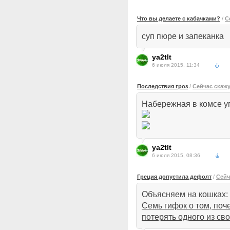
Что вы делаете с кабачками?
/
С
суп пюре и запеканка
ya2tlt
6 июля 2015, 11:34
Последствия гроз
/
Сейчас скаж
Набережная в комсе 
ya2tlt
6 июля 2015, 08:36
Греция допустила дефолт
/
Сейч
Объясняем на кошках: 
Семь гифок о том, поч
потерять одного из св