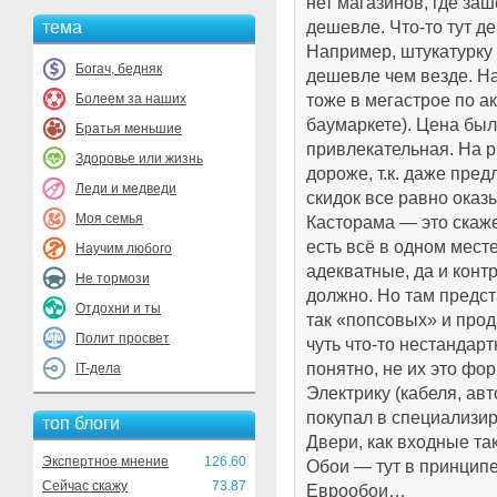
нет магазинов, где за
тема
дешевле. Что-то тут д
Например, штукатурку 
Богач, бедняк
дешевле чем везде. Н
Болеем за наших
тоже в мегастрое по ак
баумаркете). Цена был
Братья меньшие
привлекательная. На 
Здоровье или жизнь
дороже, т.к. даже пре
Леди и медведи
скидок все равно ока
Моя семья
Касторама — это скаже
есть всё в одном мест
Научим любого
адекватные, да и конт
Не тормози
должно. Но там предс
Отдохни и ты
так «попсовых» и про
Полит просвет
чуть что-то нестандартн
понятно, не их это фор
IT-дела
Электрику (кабеля, авто
покупал в специализи
топ блоги
Двери, как входные та
Экспертное мнение
126.60
Обои — тут в принципе
Сейчас скажу
73.87
Еврообои…