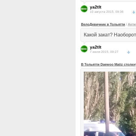
ya2tlt
10 августа 2015, 09:36
ВелоДевичник в Тольятти
/
Акти
Какой закат? Наоборот
ya2tlt
7 июля 2015, 09:27
В Тольятти Daewoo Matiz столк