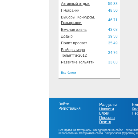
Активный отдых
59.33
IT-баранки
48.50
Выборы. Конкурсы.
46.71
Розыгрыши.
Вкусная жизнь
43.03
Додыр
39.58
Полит просвет
35.49
Выборы мэра
34.76
Тольятти-2012
Развитие Тольятти
33.03
Все блоги
Войти
Разделы
Бл
Регистрация
Новости
Ко
Блоги
Пе
Персоны
Газета
Все права на материалы, находящиеся на сайте , охраняют
использовании материалов сайта, гиперссылка (hyperlink) 