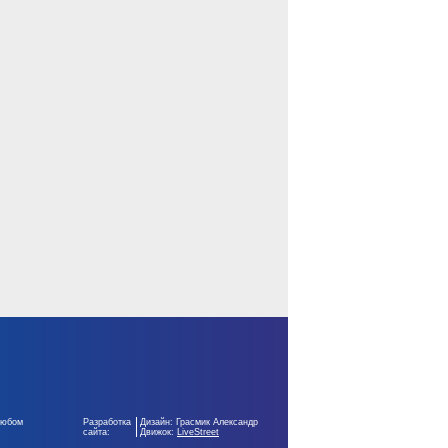
любом
Разработка
Дизайн: Грасмик Александр
сайта:
Движок:
LiveStreet