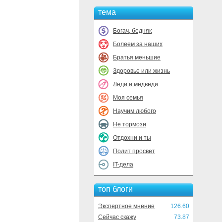
тема
Богач, бедняк
Болеем за наших
Братья меньшие
Здоровье или жизнь
Леди и медведи
Моя семья
Научим любого
Не тормози
Отдохни и ты
Полит просвет
IT-дела
топ блоги
Экспертное мнение
126.60
Сейчас скажу
73.87