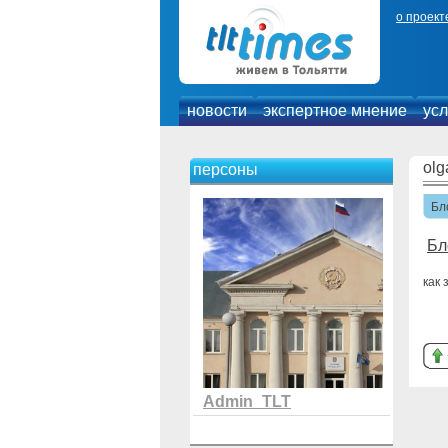
о проект
новости
экспертное мнение
усл
olg
персоны
Бл
Бл
как 
Admin_TLT