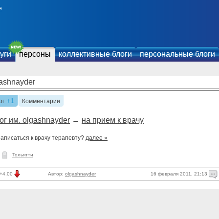
е
уги
персоны
коллективные блоги
персональные блоги
ashnayder
+1
ог
Комментарии
ог им. olgashnayder
→
на прием к врачу
записаться к врачу терапевту?
далее »
Тольятти
16 февраля 2011, 21:13
+4.00
Автор:
olgashnayder