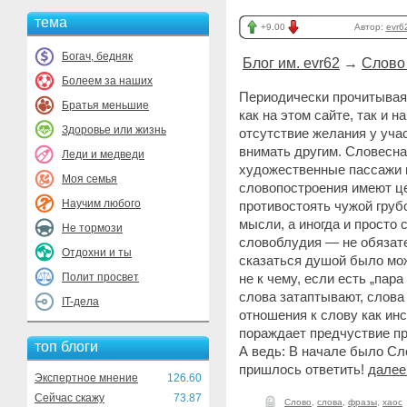
тема
+9.00
Автор:
evr6
Богач, бедняк
Блог им. evr62
→
Слово 
Болеем за наших
Периодически прочитывая
Братья меньшие
как на этом сайте, так и 
Здоровье или жизнь
отсутствие желания у уча
внимать другим. Словесная
Леди и медведи
художественные пассажи п
Моя семья
словопостроения имеют ц
Научим любого
противостоять чужой груб
мысли, а иногда и просто
Не тормози
словоблудия — не обязате
Отдохни и ты
сказаться душой было мож
Полит просвет
не к чему, если есть „па
слова затаптывают, слова
IT-дела
отношения к слову как ин
пораждает предчуствие пр
топ блоги
А ведь: В начале было Сло
пришлось ответить!
далее
Экспертное мнение
126.60
Сейчас скажу
73.87
Слово
,
слова
,
фразы
,
хаос