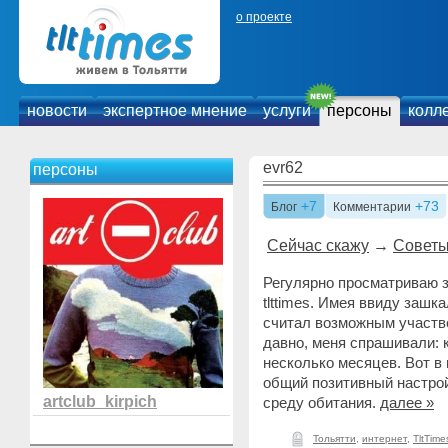
о проекте
новости
экспертное мнение
услуги
персоны
колл
evr62
персоны
+7
+73
Блог
Комментарии
Сейчас скажу
→
Советы
Регулярно просматриваю 
tlttimes. Имея ввиду зашк
считал возможным участво
давно, меня спрашивали: к
несколько месяцев. Вот в 
общий позитивный настрой
artclub_kirpich
среду обитания.
далее »
Тольятти
,
интернет
,
TltTim