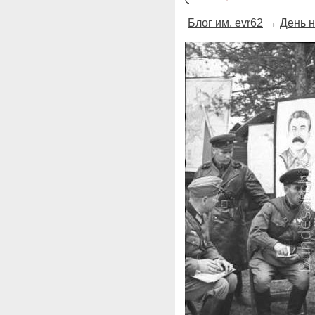
Блог им. evr62
→
День н