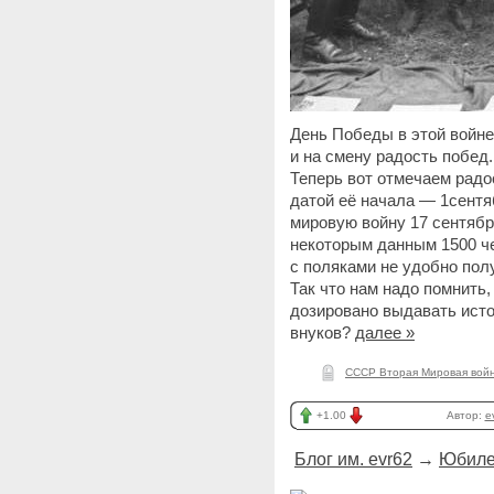
День Победы в этой войне 
и на смену радость побед.
Теперь вот отмечаем радо
датой её начала — 1сент
мировую войну 17 сентября
некоторым данным 1500 че
с поляками не удобно пол
Так что нам надо помнить,
дозировано выдавать исто
внуков?
далее »
СССР Вторая Мировая вой
+1.00
Автор:
e
Блог им. evr62
→
Юбиле