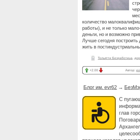
стр
чер
мес
количество малоквалифиц
работы), и не только мал
деньги, но и возможно при
Лучше сегодня построить д
жить в постиндустриальн
Тольятти Безработица
,
дор
+2.00
Автор:
ev
Блог им. evr62
→
БезМэ
С пугаю
информа
глав гор
Поговар
Архангел
целесооб