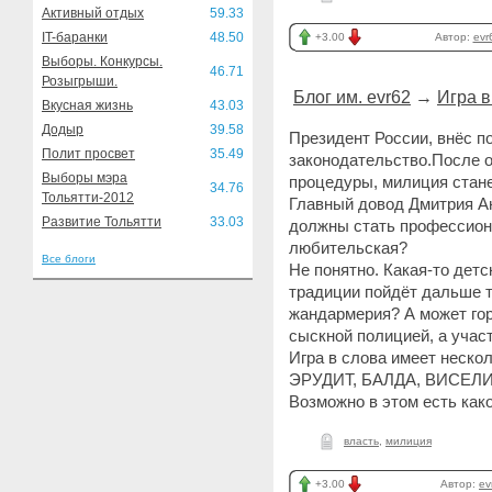
Активный отдых
59.33
IT-баранки
48.50
+3.00
Автор:
evr
Выборы. Конкурсы.
46.71
Розыгрыши.
Блог им. evr62
→
Игра в
Вкусная жизнь
43.03
Додыр
39.58
Президент России, внёс п
Полит просвет
35.49
законодательство.После 
Выборы мэра
процедуры, милиция ста
34.76
Тольятти-2012
Главный довод Дмитрия А
Развитие Тольятти
33.03
должны стать профессион
любительская?
Все блоги
Не понятно. Какая-то детс
традиции пойдёт дальше 
жандармерия? А может го
сыскной полицией, а уча
Игра в слова имеет неско
ЭРУДИТ, БАЛДА, ВИСЕЛ
Возможно в этом есть как
власть
,
милиция
+3.00
Автор:
ev