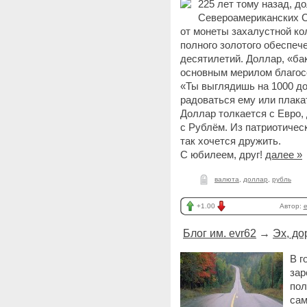
225 лет тому назад, 
Североамериканских С
от монеты захалустной ко
полного золотого обеспеч
десятилетий. Доллар, «ба
основным мерилом благос
«Ты выглядишь на 1000 до
радоваться ему или плака
Доллар толкается с Евро,
с Рублём. Из патриотичес
так хочется дружить.
С юбилеем, друг!
далее »
валюта
,
доллар
,
рубль
+1.00
Автор:
e
Блог им. evr62
→
Эх, дор
В г
зар
пол
сам