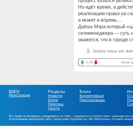
процесс казался увлекат
Но идёт время, а дейст
реализацию права на с
а может и впрямь…
Даёшь Мэра который «ца
ситименеджера — суть «
окажется, что в городе 
Тольятти
,
власть
,
мэр
,
выб
+1.00
Автор:
e
Войти
Разделы
Блоги
Ин
Регистрация
Новости
Коллективные
О с
Блоги
Персональные
Пр
Персоны
Со
Газета
Все права на материалы, находящиеся на сайте , охраняются в соответствии с законодательст
использовании материалов сайта, гиперссылка (hyperlink) на сайт обязательна. (Условия огран