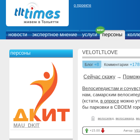
о проекте
новости
экспертное мнение
услуги
персоны
колл
VELOTLTLOVE
персоны
+8
+178
Блог
Комментарии
Сейчас скажу
→
Помож
Велосипедистам и сочувс
нам, самарским велосипед
(кстати,
в опросе
можно уто
бы парковки в СВОЕМ гор
велосипед
,
велосамара
,
ве
MAU_DKIT
+15.00
Автор:
VE