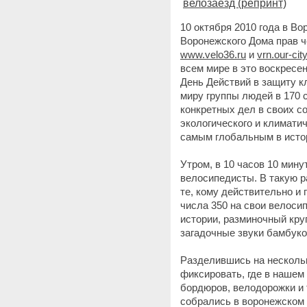
велозаезд (репринт)
10 октября 2010 года в Во
Воронежского Дома прав 
www.velo36.ru
и
vrn.our-city
всем мире в это воскресе
День Действий в защиту к
миру группы людей в 170 
конкретных дел в своих с
экологического и климатич
самым глобальным в исто
Утром, в 10 часов 10 мин
велосипедисты. В такую р
те, кому действительно 
числа 350 на свои велоси
истории, разминочный кру
загадочные звуки бамбуков
Разделившись на нескольк
фиксировать, где в нашем
бордюров, велодорожки и т
собрались в воронежском 