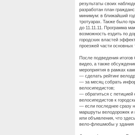
результаты своих наблюде
разработан план гражданс
минимум: в ближайший го
тротуарах. Также было пр
до 11.11.11. Программа м
возможность ездить по до
городских властей эффект
проезжей части основных 
После подведения итогов 
видео, а также обсуждени
мероприятия в рамках кам
— сделать рейтинг велод
— за месяц собрать инфо
велосипедистов;
— обратиться с петицией
велосипедистов к городск
— если последнее сразу н
маршруты велодорожек и 
или объявления, что здес
вело-флешмобы у здания 