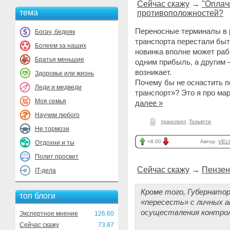
Сейчас скажу
→
"Оплач
тема
противоположностей?
Переносные терминалы в 
Богач, бедняк
транспорта перестали быт
Болеем за наших
новинка вполне может раб
Братья меньшие
одним прибыль, а другим 
возникает.
Здоровье или жизнь
Почему бы не оснастить 
Леди и медведи
транспорт»? Это я про мар
Моя семья
далее »
Научим любого
транспорт
,
Тольятти
Не тормози
+8.00
Автор:
VEL
Отдохни и ты
Полит просвет
Сейчас скажу
→
Пензен
IT-дела
Кроме того, Губернато
топ блоги
«пересесть» с личных 
осуществления контрол
Экспертное мнение
126.60
Сейчас скажу
73.87