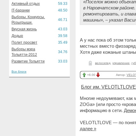
«Поселок можно объехать
Активный отдых
59.33
в Наровчатском районе. 
IT-баранки
48.50
ремонтировать, и глава
Выборы. Конкурсы.
машины», – указал Васи
46.71
Розыгрыши.
Вкусная жизнь
43.03
Додыр
39.58
А у нас пока об этом тол
Полит просвет
35.49
местных вместо физзаряд
Выборы мэра
Хотя даже кожаные штаны
34.76
Тольятти-2012
Развитие Тольятти
33.03
велосипед
,
управление
,
гу
Все блоги
+6.00
Автор:
VELO
Блог им. VELOTLTLOVE
Многие недоумевают, как
ZOGа» (или просто «кров
информацию в сети.
Демо
VELOTLTLOVE — по понят
далее »