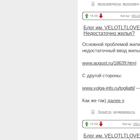
велосипедисты
,
велосипед
+8.00
Автор:
VELO
Блог им. VELOTLTLOVE
Недостаточно жилья?
Основной проблемой жили
недостаточный ввод жиль
www.august.ru/18639.html
С другой стороны:
www.volga-info.ru/togliatti/
— 
Как же так)
далее »
Тольятти
,
недвижимость
+0.00
Автор:
VEL
Блог им. VELOTLTLOVE