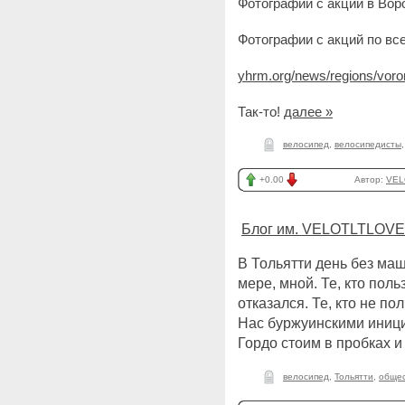
Фотографии с акции в Вор
Фотографии с акций по вс
yhrm.org/news/regions/vor
Так-то!
далее »
велосипед
,
велосипедисты
+0.00
Автор:
VEL
Блог им. VELOTLTLOVE
В Тольятти день без ма
мере, мной. Те, кто пол
отказался. Те, кто не п
Нас буржуинскими иниц
Гордо стоим в пробках
велосипед
,
Тольятти
,
обще