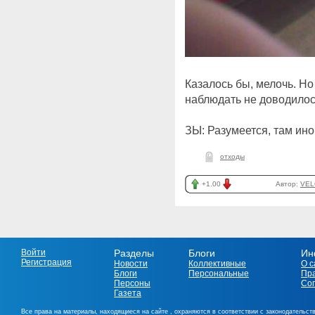
Казалось бы, мелочь. Но
наблюдать не доводило
ЗЫ: Разумеется, там ино
отходы
+1.00
Автор:
VEL
Войти
Разделы
Блоги
Ин
Регистрация
Новости
Коллективные
О с
Блоги
Персональные
Пр
Персоны
Со
Газета
Все права на материалы, находящиеся на сайте , охраняются в соответствии с законодательст