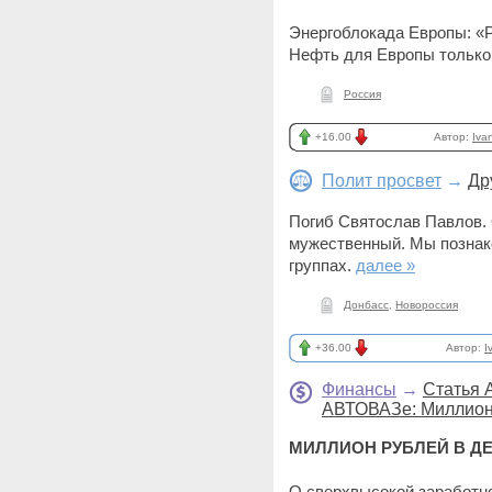
Энергоблокада Европы: «Ро
Нефть для Европы только
Россия
+16.00
Автор:
Iva
Полит просвет
→
Др
Погиб Святослав Павлов. 
мужественный. Мы познак
группах.
далее »
Донбасс
,
Новороссия
+36.00
Автор:
I
Финансы
→
Статья 
АВТОВАЗе: Миллион 
МИЛЛИОН РУБЛЕЙ В ДЕ
О сверхвысокой заработн