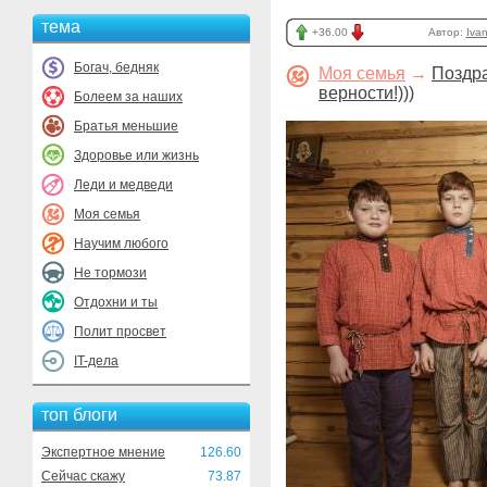
тема
+36.00
Автор:
Iva
Богач, бедняк
Моя семья
→
Поздра
верности!)))
Болеем за наших
Братья меньшие
Здоровье или жизнь
Леди и медведи
Моя семья
Научим любого
Не тормози
Отдохни и ты
Полит просвет
IT-дела
топ блоги
Экспертное мнение
126.60
Сейчас скажу
73.87