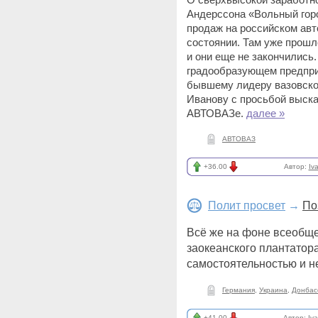
Андерссона «Вольный горо
продаж на российском ав
состоянии. Там уже прошл
и они еще не закончились.
градообразующем предпри
бывшему лидеру вазовско
Иванову с просьбой выска
АВТОВАЗе.
далее »
АВТОВАЗ
+36.00
Автор:
Iv
Полит просвет
→
По
Всё же на фоне всеобще
заокеанского плантатор
самостоятельностью и н
Германия
,
Украина
,
Донбас
+41.00
Автор:
Iv