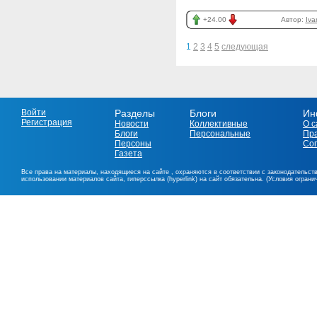
+24.00
Автор:
Iva
1
2
3
4
5
следующая
Войти
Разделы
Блоги
Ин
Регистрация
Новости
Коллективные
О с
Блоги
Персональные
Пр
Персоны
Со
Газета
Все права на материалы, находящиеся на сайте , охраняются в соответствии с законодательст
использовании материалов сайта, гиперссылка (hyperlink) на сайт обязательна. (Условия огран