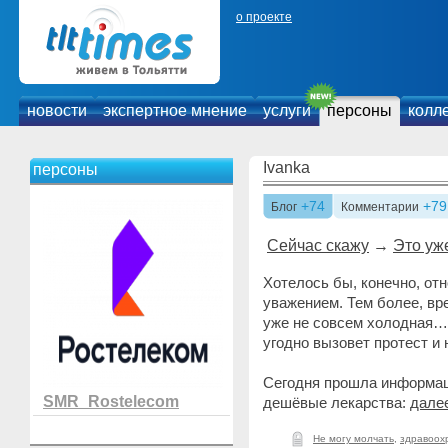
о проекте
новости
экспертное мнение
услуги
персоны
колл
Ivanka
персоны
+74
+79
Блог
Комментарии
Сейчас скажу
→
Это уже
Хотелось бы, конечно, отн
уважением. Тем более, вр
уже не совсем холодная…
угодно вызовет протест и 
Сегодня прошла информац
SMR_Rostelecom
дешёвые лекарства:
дале
Не могу молчать
,
здравоох