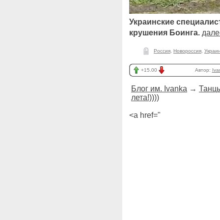
Украинские специали
крушения Боинга.
дале
Россия
,
Новороссия
,
Украи
+15.00
Автор:
Iva
Блог им. Ivanka
→
Танцы
лета!))))
<a href="