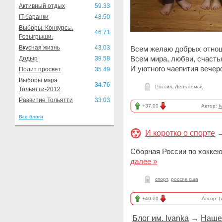
Активный отдых
59.33
IT-баранки
48.50
Выборы. Конкурсы.
46.71
Розыгрыши.
Вкусная жизнь
43.03
Всем желаю добрых отнош
Всем мира, любви, счастья
Додыр
39.58
И уютного чаепития вечеро
Полит просвет
35.49
Выборы мэра
34.76
Россия
,
День семьи
Тольятти-2012
Развитие Тольятти
33.03
+37.00
Автор:
I
Все блоги
И коротко о спорте
Сборная России по хоккею
далее »
спорт
,
россия сша
+40.00
Автор:
I
Блог им. Ivanka
→
Наше 