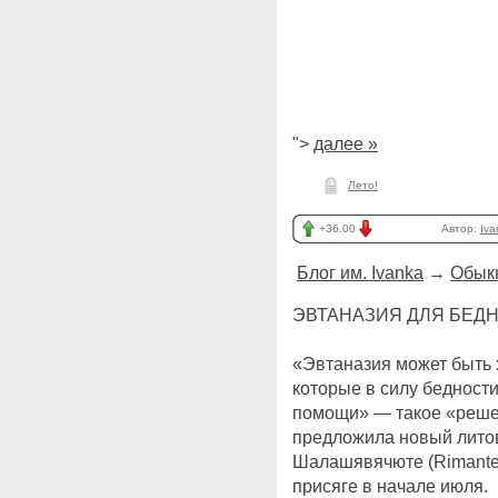
">
далее »
Лето!
+36.00
Автор:
Iva
Блог им. Ivanka
→
Обык
ЭВТАНАЗИЯ ДЛЯ БЕДН
«Эвтаназия может быть
которые в силу бедност
помощи» — такое «реше
предложила новый лито
Шалашявячюте (Rimante Š
присяге в начале июля.