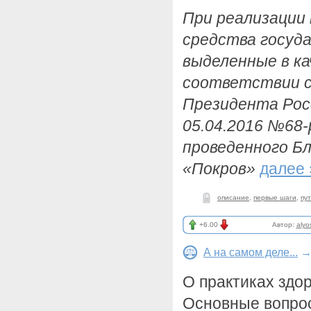
При реализации
средства госуд
выделенные в ка
соответствии с
Президента Рос
05.04.2016 №68-
проведенного Б
«Покров»
далее 
описание
,
первые шаги
,
пу
+6.00
Автор:
alyo
А на самом деле...
О практиках здор
Основные вопрос