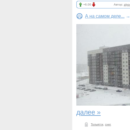
+6.00
Автор:
alyo
А на самом деле...
далее »
Тольятти
,
снег