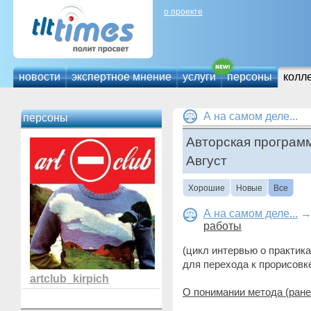
о проекте
новости
экспертное мнение
услуги
персоны
колл
А на самом деле...
персоны
Авторская програм
Август
Хорошие
Новые
Все
А на самом деле...
работы
(цикл интервью о практика
для перехода к прорисовк
artclub_kirpich
О понимании метода (ране