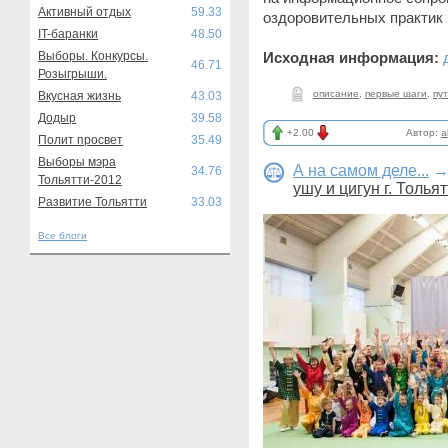
Активный отдых
59.33
оздоровительных практик 
IT-баранки
48.50
Выборы. Конкурсы.
Исходная информация:
46.71
Розыгрыши.
описание
,
первые шаги
,
пу
Вкусная жизнь
43.03
Додыр
39.58
+2.00
Автор:
a
Полит просвет
35.49
Выборы мэра
А на самом деле...
34.76
Тольятти-2012
ушу и цигун г. Толья
Развитие Тольятти
33.03
Все блоги