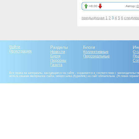
+6.00
Автор:
C
предыдущая
1
2
3
4
5
6
следую
Войти
Разделы
Блоги
Ин
Регистрация
Новости
Коллективные
О с
Блоги
Персональные
Пр
Персоны
Со
Газета
Все права на материалы, находящиеся на сайте , охраняются в соответствии с законодательст
использовании материалов сайта, гиперссылка (hyperlink) на сайт обязательна. (Условия огран