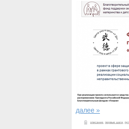
далее »
описание
,
первые шаги
,
пу