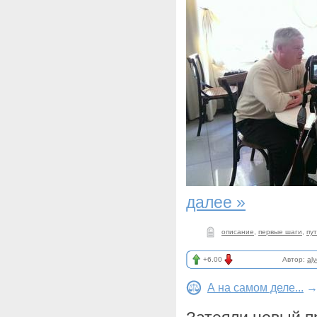
далее »
описание
,
первые шаги
,
пу
+6.00
Автор:
al
А на самом деле...