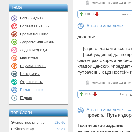
описание
,
первые шаги
,
пу
тема
+10.00
Автор
Богач, бедняк
А на самом деле...
Болеем за наших
Братья меньшие
диалоги:
Здоровье или жизнь
— [строго] давайте всё-т
Леди и медведи
— [возбужденно] да, но пр
Моя семья
самом разговоре, а не б
кладбищенских «предметн
Научим любого
«утраченных ценностей» 
Не тормози
Отдохни и ты
описание
,
первые шаги
,
пу
Полит просвет
+3.00
Автор:
a
IT-дела
А на самом деле...
топ блоги
проекта "Путь к здо
Экспертное мнение
126.60
Техническое задание
Сейчас скажу
73.87
на информационное сопро