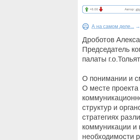
+6.00
Автор:
al
А на самом деле...
Дроботов Алекс
Председатель к
палаты г.о.Толья
О понимании и с
О месте проекта
коммуникационно
структур и орган
стратегиях разл
коммуникации и
необходимости р