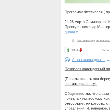
Программа Фестиваля ( пр
24-26 марта Семинар по Ц
Проводит семинар Мастер 
далее »
фестиваль ушу
,
первые шаг
+10.00
Автор
А на самом деле...
Появился календарный пл
(Поразмышлять «на берегу
все материалы тут
Общеизвестно, что фраза 
привела к имперскому кри
безобразия, на которых с
управления. И, наверное,