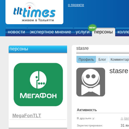
о проекте
новости
экспертное мнение
услуги
персоны
колл
stasre
персоны
Профиль
Блог
Комментар
stasre
Активность
MegaFonTLT
ia
В друзьях у:
31 я
Зарегистрирован: