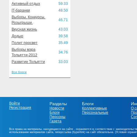
Активный отдых
59.33
IT-баранки
48.50
Выборы. Конкурсы.
46.71
Розыгрыши.
Вкусная жизнь
43.03
Додыр
39.58
Полит просвет
35.49
Выборы мэра
34.76
Тольятти-2012
Развитие Тольятти
33.03
Все блоги
Войти
Разделы
Блоги
Ин
Регистрация
Новости
Коллективные
О с
Блоги
Персональные
Пр
Персоны
Со
Газета
Все права на материалы, находящиеся на сайте , охраняются в соответствии с законодательст
использовании материалов сайта, гиперссылка (hyperlink) на сайт обязательна. (Условия огран