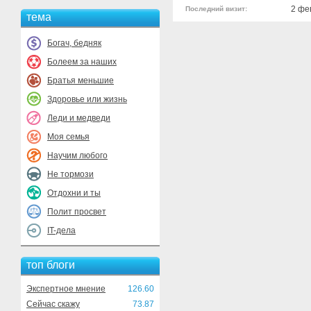
2 фе
Последний визит:
тема
Богач, бедняк
Болеем за наших
Братья меньшие
Здоровье или жизнь
Леди и медведи
Моя семья
Научим любого
Не тормози
Отдохни и ты
Полит просвет
IT-дела
топ блоги
Экспертное мнение
126.60
Сейчас скажу
73.87