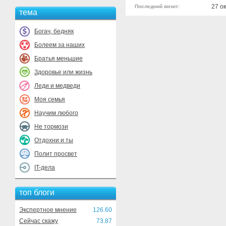
27 о
Последний визит:
тема
Богач, бедняк
Болеем за наших
Братья меньшие
Здоровье или жизнь
Леди и медведи
Моя семья
Научим любого
Не тормози
Отдохни и ты
Полит просвет
IT-дела
топ блоги
Экспертное мнение
126.60
Сейчас скажу
73.87