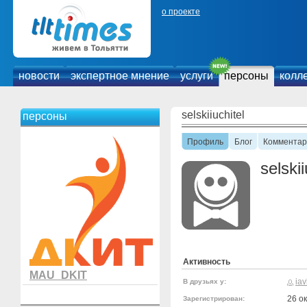
о проекте
новости
экспертное мнение
услуги
персоны
колл
selskiiuchitel
персоны
Профиль
Блог
Комментар
selskii
Активность
MAU_DKIT
ia
В друзьях у:
26 о
Зарегистрирован: