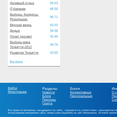
Активный отдых
59.33
IT-баранки
48.50
Выборы. Конкурсы.
46.71
Розыгрыши.
Вкусная жизнь
43.03
Додыр
39.58
Полит просвет
35.49
Выборы мэра
34.76
Тольятти-2012
Развитие Тольятти
33.03
Все блоги
Войти
Разделы
Блоги
Ин
Регистрация
Новости
Коллективные
О с
Блоги
Персональные
Пр
Персоны
Со
Газета
Все права на материалы, находящиеся на сайте , охраняются в соответствии с законодательст
использовании материалов сайта, гиперссылка (hyperlink) на сайт обязательна. (Условия огран