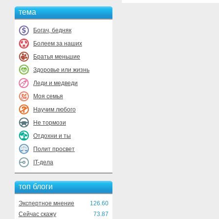
тема
Богач, бедняк
Болеем за наших
Братья меньшие
Здоровье или жизнь
Леди и медведи
Моя семья
Научим любого
Не тормози
Отдохни и ты
Полит просвет
IT-дела
топ блоги
Экспертное мнение
126.60
Сейчас скажу
73.87