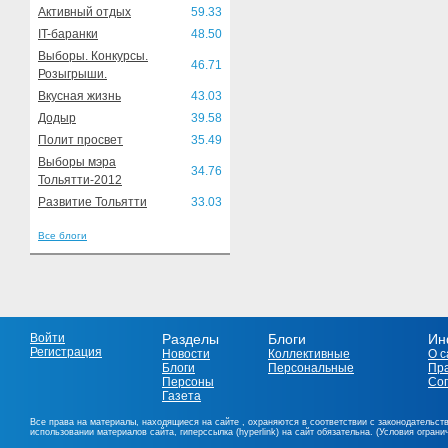
Активный отдых
59.33
IT-баранки
48.50
Выборы. Конкурсы.
46.71
Розыгрыши.
Вкусная жизнь
43.03
Додыр
39.58
Полит просвет
35.49
Выборы мэра
34.76
Тольятти-2012
Развитие Тольятти
33.03
Все блоги
Войти
Разделы
Блоги
Ин
Регистрация
Новости
Коллективные
О с
Блоги
Персональные
Пр
Персоны
Со
Газета
Все права на материалы, находящиеся на сайте , охраняются в соответствии с законодательст
использовании материалов сайта, гиперссылка (hyperlink) на сайт обязательна. (Условия огран