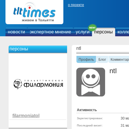
о проекте
новости
экспертное мнение
услуги
персоны
колл
ntl
персоны
Профиль
Блог
Комментар
ntl
Активность
filarmoniatol
30 м
Зарегистрирован:
31 м
Последний визит: