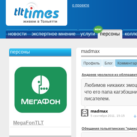
о проекте
новости
экспертное мнение
услуги
персоны
колл
madmax
персоны
Профиль
Блог
Комментар
Андреев уволился из облправи
Любимов никаких эмоци
что его папа кагэбэшн
писателем.
madmax
5 сентября 2011, 15:15
MegaFonTLT
Обещания тольяттинских "един