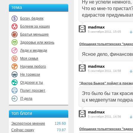
Ну не успели немного,
тема
Что ко мне-то пристал
едирастов придумыва
Богач, бедняк
Болеем за наших
madmax
5 сентября 2011, 15:05
Братья меньшие
Здоровье или жизнь
Обещания тольяттинских "един
Леди и медведи
Ясное дело, финансов
Моя семья
madmax
Научим любого
5 сентября 2011, 14:58
Не тормози
Отдохни и ты
"Доктор Быков" пойдет в прези
Полит просвет
Это было бы так краси
IT-дела
ц к медвепутам подкрал
madmax
топ блоги
5 сентября 2011, 14:56
Экспертное мнение
126.60
Обещания тольяттинских "един
Сейчас скажу
73.87