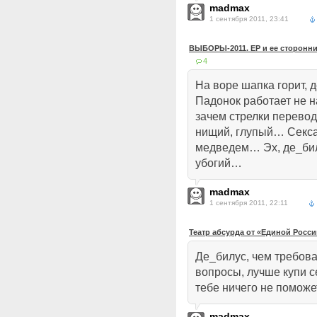
madmax
1 сентября 2011, 23:41
ВЫБОРЫ-2011. ЕР и ее сторонник
4
На воре шапка горит, 
Падонок работает не на
зачем стрелки перевод
нищий, глупый… Секса 
медведем… Эх, де_билу
убогий…
madmax
1 сентября 2011, 22:11
Театр абсурда от «Единой Росси
Де_билус, чем требова
вопросы, лучше купи 
тебе ничего не поможе
madmax