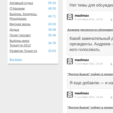
Активный отдых
59.33
Нет темы для обсужден
IT-баранки
48.50
Выборы. Конкурсы.
madmax
46.71
Розыгрыши.
5 сентября 2011, 14:52
Вкусная жизнь
43.03
Додыр
39.58
Андреев уволился из облправи
Полит просвет
35.49
Какой замечательный 
Выборы мэра
34.76
президенты. Андреев —
Тольятти-2012
кого голосовать.
Развитие Тольятти
33.03
madmax
Все блоги
5 сентября 2011, 14:34
"Доктор Быков" пойдет в прези
Я еще добавлю — и на
madmax
5 сентября 2011, 14:24
"Доктор Быков" пойдет в прези