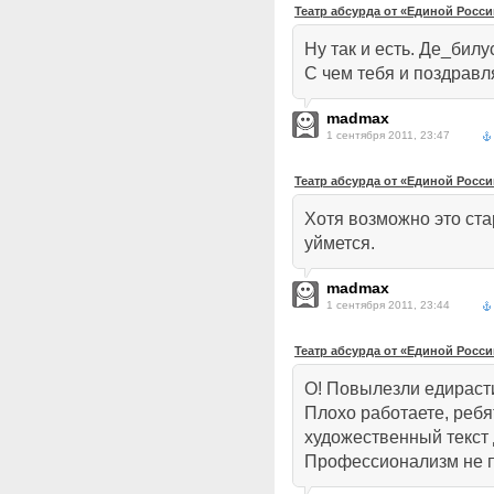
Театр абсурда от «Единой Росси
Ну так и есть. Де_бил
С чем тебя и поздравл
madmax
1 сентября 2011, 23:47
Театр абсурда от «Единой Росси
Хотя возможно это ста
уймется.
madmax
1 сентября 2011, 23:44
Театр абсурда от «Единой Росси
О! Повылезли едираст
Плохо работаете, реб
художественный текст 
Профессионализм не 