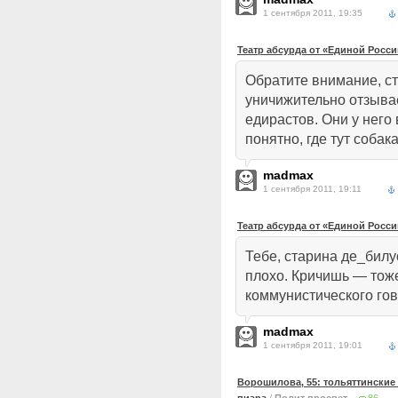
1 сентября 2011, 19:35
Театр абсурда от «Единой Росси
Обратите внимание, с
уничижительно отзывае
едирастов. Они у него
понятно, где тут собак
madmax
1 сентября 2011, 19:11
Театр абсурда от «Единой Росси
Тебе, старина де_билу
плохо. Кричишь — тоже
коммунистического гов
madmax
1 сентября 2011, 19:01
Ворошилова, 55: тольяттинские