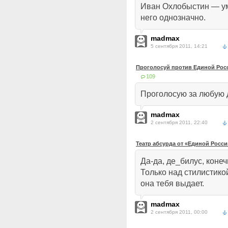
Иван Охлобыстин — ум
него однозначно.
madmax
5 сентября 2011, 14:21
Проголосуй против Единой Рос
109
Проголосую за любую 
madmax
2 сентября 2011, 22:40
Театр абсурда от «Единой Росси
Да-да, де_билус, конеч
Только над стилистик
она тебя выдает.
madmax
2 сентября 2011, 00:00