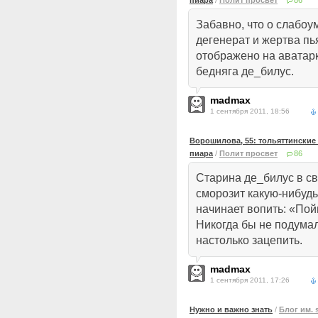
пиара
/
Полит просвет
86
Забавно, что о слабоу
дегенерат и жертва пья
отображено на аватарк
бедняга де_билус.
madmax
1 сентября 2011, 18:56
Ворошилова, 55: тольяттинские
пиара
/
Полит просвет
86
Старина де_билус в св
сморозит какую-нибудь
начинает вопить: «По
Никогда бы не подумал
настолько зацепить.
madmax
1 сентября 2011, 17:26
Нужно и важно знать
/
Блог им.