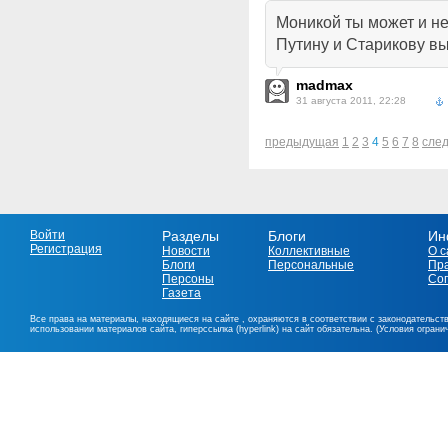
Моникой ты может и не
Путину и Старикову в
madmax
31 августа 2011, 22:28
предыдущая
1
2
3
4
5
6
7
8
сле
Войти
Разделы
Блоги
Ин
Регистрация
Новости
Коллективные
О с
Блоги
Персональные
Пр
Персоны
Со
Газета
Все права на материалы, находящиеся на сайте , охраняются в соответствии с законодательст
использовании материалов сайта, гиперссылка (hyperlink) на сайт обязательна. (Условия огран