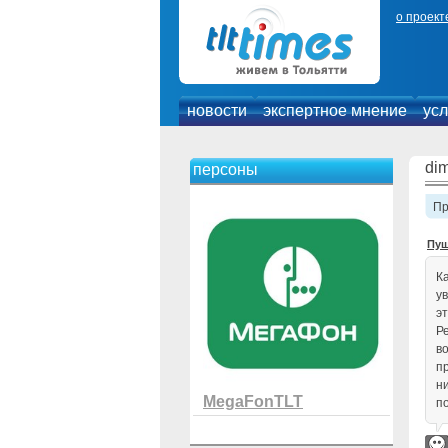
о проект
новости
экспертное мнение
усл
di
персоны
П
Пуш
Ка
у
эт
Ре
в
п
н
MegaFonTLT
п