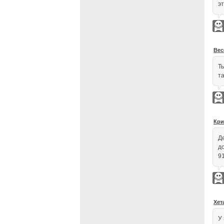
э
Вес
Т
т
Кри
Д
д
9
Хет
У