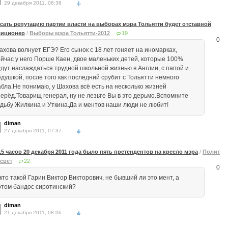
29 декабря 2011, 08:38
сать репутацию партии власти на выборах мэра Тольятти будет отставной
иционер
/
Выборы мэра Тольятти-2012
19
0
ахова волнует ЕГЭ? Его сынок с 18 лет гоняет на иномарках,
ейчас у него Порше Каен, двое маленьких детей, которые 100%
удут наслаждаться трудной школьной жизнью в Англии, с папой и
едушкой, после того как последний срубит с Тольятти немного
абла.Не понимаю, у Шахова всё есть на несколько жизней
перёд.Товарищ генерал, ну не лезьте Вы в это дерьмо.Вспомните
удьбу Жилкина и Уткина.Да и ментов наши люди не любит!
diman
27 декабря 2011, 07:37
15 часов 20 декабря 2011 года было пять претендентов на кресло мэра
/
Полит
свет
22
0
кто такой Гарин Виктор Викторович, не бывший ли это мент, а
отом бандос сиротинский?
diman
21 декабря 2011, 08:06