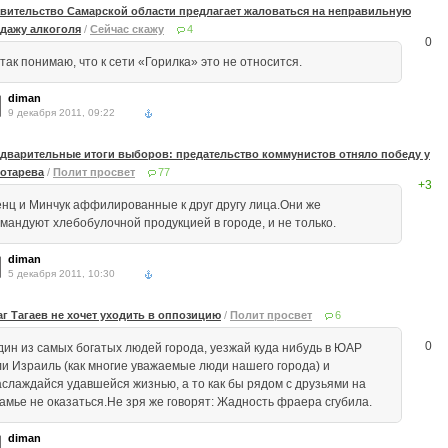
вительство Самарской области предлагает жаловаться на неправильную
дажу алкоголя
/
Сейчас скажу
4
0
так понимаю, что к сети «Горилка» это не относится.
diman
9 декабря 2011, 09:22
дварительные итоги выборов: предательство коммунистов отняло победу у
отарева
/
Полит просвет
77
+3
енц и Минчук аффилированные к друг другу лица.Они же
омандуют хлебобулочной продукцией в городе, и не только.
diman
5 декабря 2011, 10:30
аг Тагаев не хочет уходить в оппозицию
/
Полит просвет
6
0
дин из самых богатых людей города, уезжай куда нибудь в ЮАР
ли Израиль (как многие уважаемые люди нашего города) и
аслаждайся удавшейся жизнью, а то как бы рядом с друзьями на
камье не оказаться.Не зря же говорят: Жадность фраера сгубила.
diman