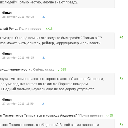
тих людей? Только честно, многие знают правду.
diman
28 октября 2011, 09:08
елый Ренц
/
Полит просвет
18
+4
ы смотри, Он ещё помнит что когда то был врачём? Только в ЕР
акое может быть, олигарх, рейдер, коррупционер и при власти.
diman
28 октября 2011, 08:55
зис... человечности
/
Сейчас скажу
325
+2
епутат Антошин, плакаты которого гласят «Уважение Старшим,
орогу молодым» гоняет на таком же Порше с номером
11.Бедный мальчик, неужели ещё не все дорогу уступают?
diman
27 октября 2011, 11:59
аг Тагаев готов "вписаться в команду Андреева"
/
Полит просвет
35
+2
 этого Тагаева совесть вообще есть? В своё время казначеем