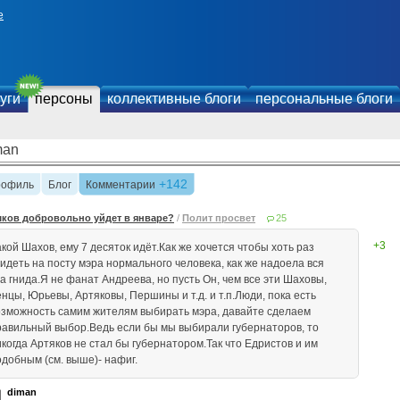
е
уги
персоны
коллективные блоги
персональные блоги
man
+142
рофиль
Блог
Комментарии
ков добровольно уйдет в январе?
/
Полит просвет
25
+3
кой Шахов, ему 7 десяток идёт.Как же хочется чтобы хоть раз
видеть на посту мэра нормального человека, как же надоела вся
а гнида.Я не фанат Андреева, но пусть Он, чем все эти Шаховы,
нцы, Юрьевы, Артяковы, Першины и т.д. и т.п.Люди, пока есть
озможность самим жителям выбирать мэра, давайте сделаем
равильный выбор.Ведь если бы мы выбирали губернаторов, то
икогда Артяков не стал бы губернатором.Так что Едристов и им
одобным (см. выше)- нафиг.
diman