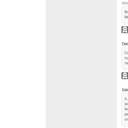
про
В
М
Гри
С
г
т
Сер
А
(и
Ки
р
о