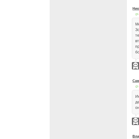
Ник
М
З
т
в
п
б
Сам
И
д
о
Вла