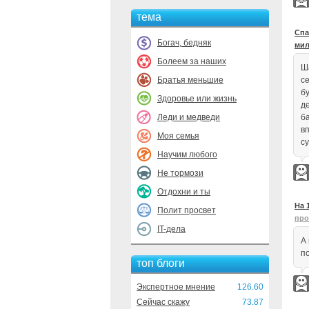
тема
Спа
Богач, бедняк
мил
Болеем за наших
Ш
Братья меньшие
с
б
Здоровье или жизнь
д
Леди и медведи
б
в
Моя семья
с
Научим любого
Не тормози
Отдохни и ты
На 
Полит просвет
про
IT-дела
А 
п
топ блоги
Экспертное мнение
126.60
Сейчас скажу
73.87