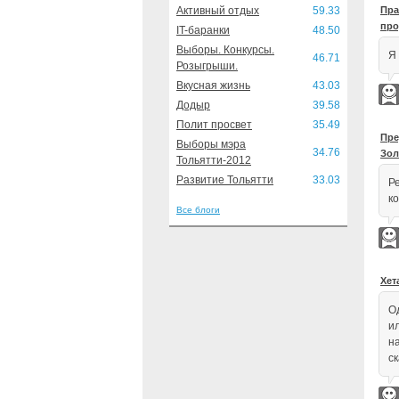
Активный отдых
59.33
Пра
про
IT-баранки
48.50
Выборы. Конкурсы.
Я 
46.71
Розыгрыши.
Вкусная жизнь
43.03
Додыр
39.58
Полит просвет
35.49
Пре
Выборы мэра
34.76
Зол
Тольятти-2012
Развитие Тольятти
33.03
Р
к
Все блоги
Хет
О
и
н
с