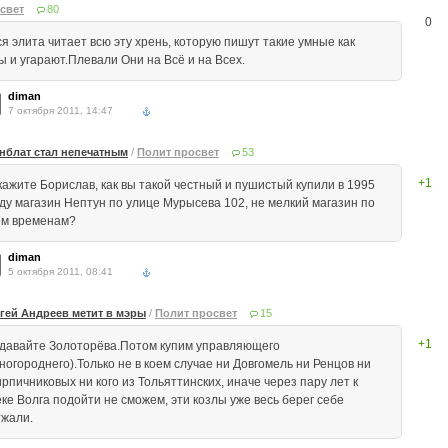
свет
80
0
ся элита читает всю эту хрень, которую пишут такие умные как
ы и угарают.Плевали Они на Всё и на Всех.
diman
7 октября 2011, 14:47
нблат стал непечатным
/
Полит просвет
53
+1
кажите Борислав, как вы такой честный и пушистый купили в 1995
оду магазин Нептун по улице Мурысева 102, не мелкий магазин по
ем временам?
diman
5 октября 2011, 08:41
гей Андреев метит в мэры
/
Полит просвет
15
+1
 давайте Золоторёва.Потом купим управляющего
ногороднего).Только не в коем случае ни Довгомель ни Ренцов ни
рпичниковых ни кого из Тольяттинских, иначе через пару лет к
еке Волга подойти не сможем, эти козлы уже весь берег себе
тжали.