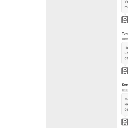
У
г
Тол
про
Н
н
от
Ком
спо
М
к
б