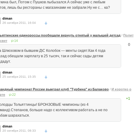
ткина был, Потом с Пушков лыбызался.А сейчас уже с любым
отов, лишь бы рестораны с магазинами не забрали.Ну не с… ка?
diman
26 октября 2011, 16:04
ьяттинские единороссы пообещали вернуть отнятый у малышей детсад
/
Полит
свет
14
0
а Шлюзовом в бывшем Д\С Колобок — менты сидят.Как 4 года
азад обещали зарплату в 25 тысяч, так и сейчас сады детям
дадут.
diman
25 октября 2011, 15:35
андный чемпионат России выиграл клуб "Турбина" из Балаково
/
И коротко о
рте
22
+1
олодцы Тольяттинцы! БРОНЗОВЫЕ чемпионы (из 4
оманд).Степанов, больше надо с коллективом работать а не по
абам шарахаться.
diman
20 октября 2011, 08:33