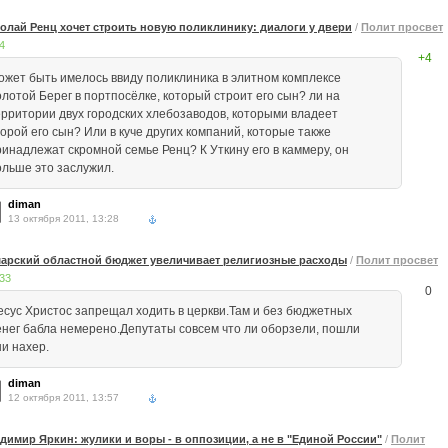
олай Ренц хочет строить новую поликлинику: диалоги у двери
/
Полит просвет
4
+4
ожет быть имелось ввиду поликлиника в элитном комплексе
олотой Берег в портпосёлке, который строит его сын? ли на
ерритории двух городских хлебозаводов, которыми владеет
торой его сын? Или в куче других компаний, которые также
ринадлежат скромной семье Ренц? К Уткину его в каммеру, он
ольше это заслужил.
diman
13 октября 2011, 13:28
арский областной бюджет увеличивает религиозные расходы
/
Полит просвет
33
0
есус Христос запрещал ходить в церкви.Там и без бюджетных
енег бабла немерено.Депутаты совсем что ли оборзели, пошли
ни нахер.
diman
12 октября 2011, 13:57
димир Яркин: жулики и воры - в оппозиции, а не в "Единой России"
/
Полит