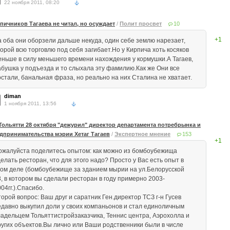
22 ноября 2011, 08:20
пичников Тагаева не читал, но осуждает
/
Полит просвет
10
+1
а оба они оборзели дальше некуда, один себе землю нарезает,
торой всю торговлю под себя загибает.Но у Кирпича хоть косяков
еньше в силу меньшего времени нахождения у кормушки.А Тагаев,
абушка у подъезда и то слыхала эту фамилию.Как же Они все
остали, банальная фраза, но реально на них Сталина не хватает.
diman
1 ноября 2011, 13:56
Тольятти 28 октября "дежурил" директор департамента потребрынка и
дпринимательства мэрии Хетаг Тагаев
/
Экспертное мнение
153
+1
ожалуйста поделитесь опытом: как можно из бомбоубежища
елать ресторан, что для этого надо? Просто у Вас есть опыт в
том деле (бомбоубежище за зданием мырии на ул.Белорусской
3, в котором вы сделали ресторан в году примерно 2003-
04гг.).Спасибо.
орой вопрос: Ваш друг и саратник Ген.директор ТСЗ г-н Гусев
едавно выкупил доли у своих компаньонов и стал единоличным
ладельцем Тольяттистройзаказчика, Теннис центра, Аэрохолла и
ругих объектов.Вы лично или Ваши родственники были в числе