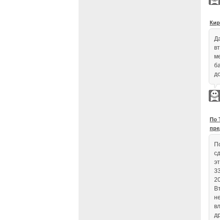
Кир
Д
в
м
б
д
По 
пре
П
сд
э
3
20
Вт
н
в
д