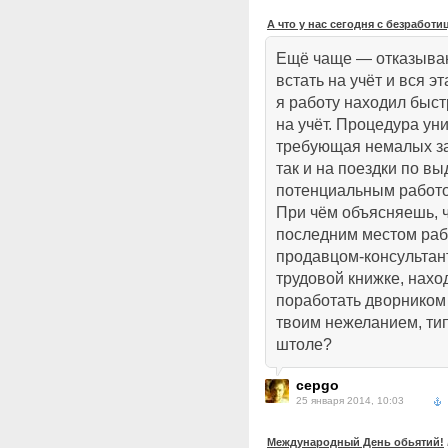
А что у нас сегодня с безработи
Ещё чаще — отказыва
встать на учёт и вся э
я работу находил быст
на учёт. Процедура уни
требующая немалых зат
так и на поездки по в
потенциальным работ
При чём объясняешь, ч
последним местом раб
продавцом-консультант
трудовой книжке, нахо
поработать дворником
твоим нежеланием, тип
штоле?
cepgo
25 января 2014, 10:03
Международный День обьятий!