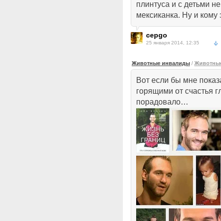
плинтуса и с детьми н
мексиканка. Ну и кому 
cepgo
25 января 2014, 12:35
Животные инвалиды
/
Животные
Вот если бы мне пока
горящими от счастья г
порадовало…