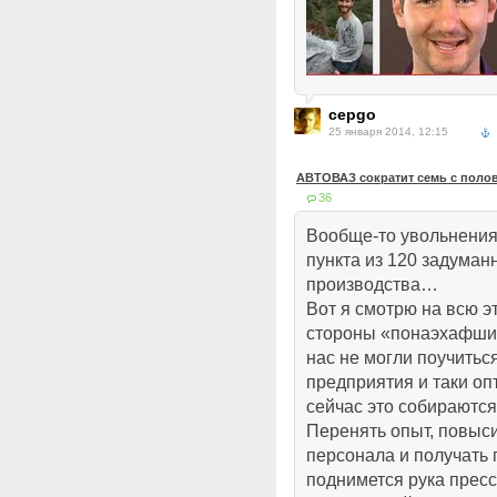
cepgo
25 января 2014, 12:15
АВТОВАЗ сократит семь с поло
36
Вообще-то увольнения
пункта из 120 задуман
производства…
Вот я смотрю на всю э
стороны «понаэхафших
нас не могли поучитьс
предприятия и таки опт
сейчас это собираютс
Перенять опыт, повыси
персонала и получать 
поднимется рука прес