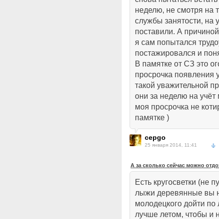
неделю, не смотря на т
службы занятости, на 
поставили. А причиной
я сам попытался трудо
постажировался и понял
В памятке от СЗ это ог
просрочка появления у
такой уважительной пр
они за неделю на учёт
моя просрочка не коти
памятке )
cepgo
25 января 2014, 11:41
А за сколько сейчас можно отд
Есть кругосветки (не пу
лыжи деревянные вы н
молодецкого дойти по
лучше летом, чтобы и н