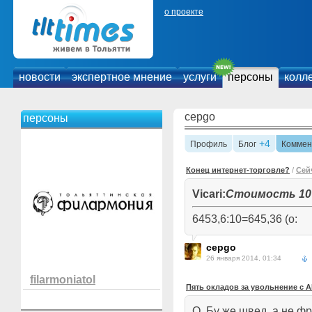
о проекте
новости
экспертное мнение
услуги
персоны
колл
cepgo
персоны
+4
Профиль
Блог
Коммен
Конец интернет-торговле?
/
Сей
Vicari:
Стоимость 10 
6453,6:10=645,36 (o:
cepgo
26 января 2014, 01:34
filarmoniatol
Пять окладов за увольнение с
О, Бу же швед, а не фр