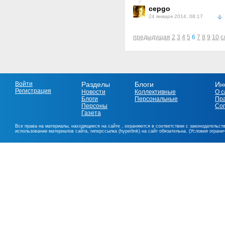
cepgo
24 января 2014, 08:17
предыдущая
2
3
4
5
6
7
8
9
10
с
Войти
Разделы
Блоги
Ин
Регистрация
Новости
Коллективные
О с
Блоги
Персональные
Пр
Персоны
Со
Газета
Все права на материалы, находящиеся на сайте , охраняются в соответствии с законодательст
использовании материалов сайта, гиперссылка (hyperlink) на сайт обязательна. (Условия огран