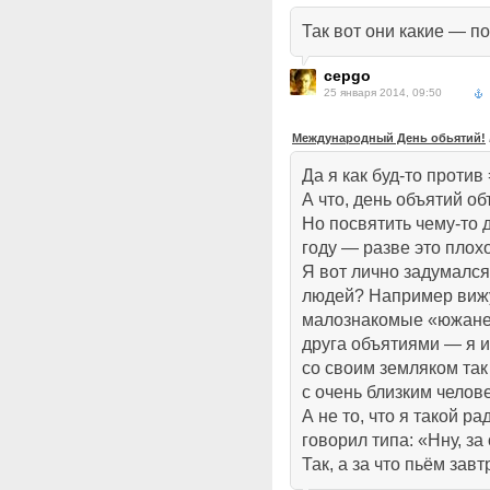
Так вот они какие — п
cepgo
25 января 2014, 09:50
Международный День обьятий!
Да я как буд-то против 
А что, день объятий о
Но посвятить чему-то 
году — разве это плох
Я вот лично задумался
людей? Например вижу
малознакомые «южане»
друга объятиями — я и
со своим земляком так
с очень близким челов
А не то, что я такой р
говорил типа: «Нну,
Так, а за что пьём завт