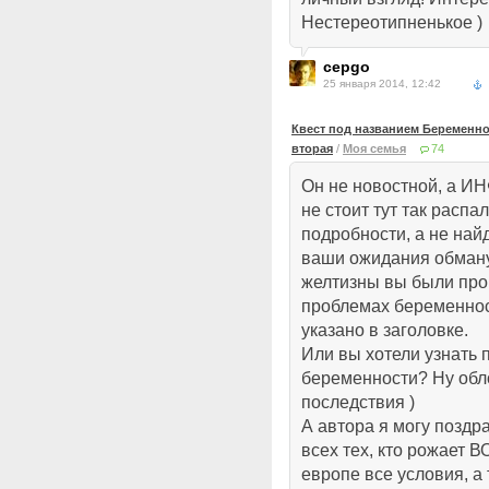
Нестереотипненькое )
cepgo
25 января 2014, 12:42
Квест под названием Беременнос
вторая
/
Моя семья
74
Он не новостной, а
не стоит тут так распа
подробности, а не най
ваши ожидания обману
желтизны вы были пр
проблемах беременнос
указано в заголовке.
Или вы хотели узнать
беременности? Ну обло
последствия )
А автора я могу поздра
всех тех, кто рожает В
европе все условия, а