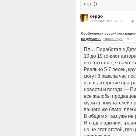
як я ))
cepgo
25 января 2014, 11:01
Особенности российских радиос
не думает?!
/
Пресс-клуб
20
Пл… Поработал в Детс
10 до 19 гоняют автор
вот это шлак, я вам ск
Реально 5-7 песен, кру
могут 3 раза за час по
всё и авторские прогр
новости и погода — П
все жалобы продавцов 
музыка покупателей пр
вашего же блага, плеб
В общем я там уже не 
И ладно администрация
но не этот отстой, где