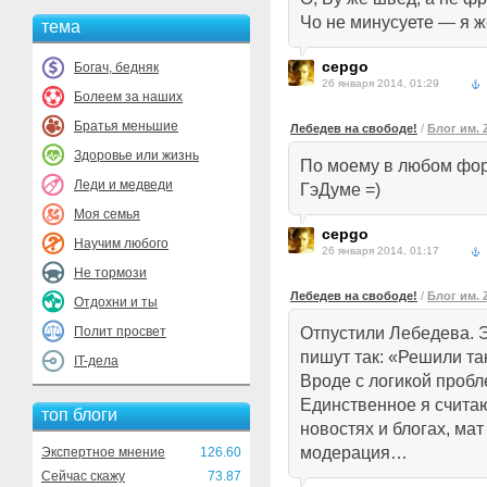
Чо не минусуете — я ж
тема
cepgo
Богач, бедняк
26 января 2014, 01:29
Болеем за наших
Братья меньшие
Лебедев на свободе!
/
Блог им.
Здоровье или жизнь
По моему в любом фору
Леди и медведи
ГэДуме =)
Моя семья
cepgo
Научим любого
26 января 2014, 01:17
Не тормози
Лебедев на свободе!
/
Блог им.
Отдохни и ты
Полит просвет
Отпустили Лебедева. Э
пишут так: «Решили так
IT-дела
Вроде с логикой пробл
Единственное я считаю,
топ блоги
новостях и блогах, ма
модерация…
Экспертное мнение
126.60
Сейчас скажу
73.87