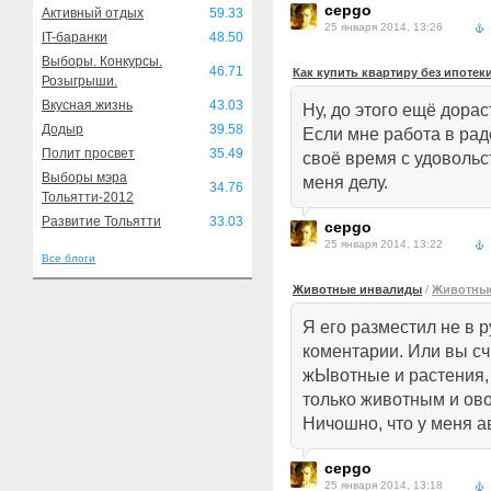
cepgo
Активный отдых
59.33
25 января 2014, 13:26
IT-баранки
48.50
Выборы. Конкурсы.
46.71
Как купить квартиру без ипотек
Розыгрыши.
Вкусная жизнь
43.03
Ну, до этого ещё дорас
Додыр
39.58
Если мне работа в радо
Полит просвет
35.49
своё время с удоволь
Выборы мэра
меня делу.
34.76
Тольятти-2012
Развитие Тольятти
33.03
cepgo
25 января 2014, 13:22
Все блоги
Животные инвалиды
/
Животные
Я его разместил не в р
коментарии. Или вы сч
жЫвотные и растения,
только животным и ов
Ничошно, что у меня а
cepgo
25 января 2014, 13:18