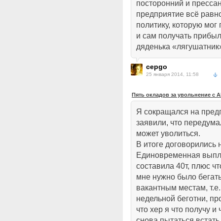
посторонний и прессан
предприятие всё равн
политику, которую мог
и сам получать прибыл
дяденька «лягушатник»
cepgo
25 января 2014, 11:58
Пять окладов за увольнение с
Я сокращался на предп
заявили, что передума
может уволиться.
В итоге договорились 
Единовременная выпла
составила 40т, плюс чт
мне нужно было бегать
вакантным местам, т.е.
недельной беготни, пр
что хер я что получу и
снова пытаться встать 