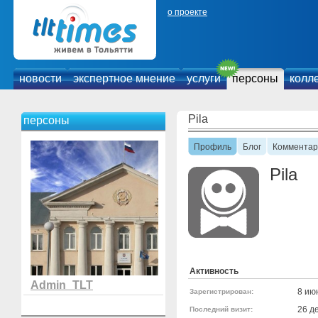
о проекте
новости
экспертное мнение
услуги
персоны
колл
Pila
персоны
Профиль
Блог
Комментар
Pila
Активность
Admin_TLT
8 ию
Зарегистрирован:
26 д
Последний визит: