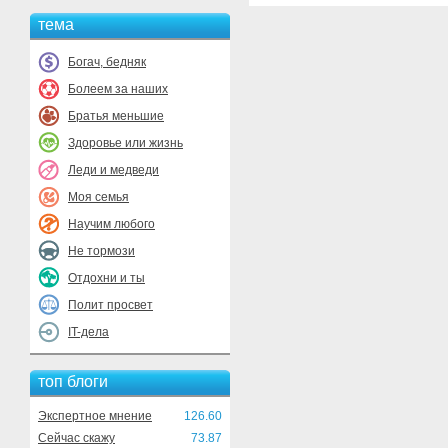
тема
Богач, бедняк
Болеем за наших
Братья меньшие
Здоровье или жизнь
Леди и медведи
Моя семья
Научим любого
Не тормози
Отдохни и ты
Полит просвет
IT-дела
топ блоги
Экспертное мнение
126.60
Сейчас скажу
73.87