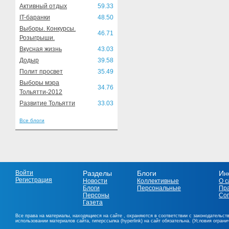
Активный отдых
59.33
IT-баранки
48.50
Выборы. Конкурсы.
46.71
Розыгрыши.
Вкусная жизнь
43.03
Додыр
39.58
Полит просвет
35.49
Выборы мэра
34.76
Тольятти-2012
Развитие Тольятти
33.03
Все блоги
Войти
Разделы
Блоги
Ин
Регистрация
Новости
Коллективные
О с
Блоги
Персональные
Пр
Персоны
Со
Газета
Все права на материалы, находящиеся на сайте , охраняются в соответствии с законодательст
использовании материалов сайта, гиперссылка (hyperlink) на сайт обязательна. (Условия огран