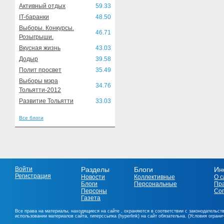
Активный отдых
59.33
IT-баранки
48.50
Выборы. Конкурсы.
46.71
Розыгрыши.
Вкусная жизнь
43.03
Додыр
39.58
Полит просвет
35.49
Выборы мэра
34.76
Тольятти-2012
Развитие Тольятти
33.03
Все блоги
Войти
Разделы
Блоги
Ин
Регистрация
Новости
Коллективные
О с
Блоги
Персональные
Пр
Персоны
Со
Газета
Все права на материалы, находящиеся на сайте , охраняются в соответствии с законодательст
использовании материалов сайта, гиперссылка (hyperlink) на сайт обязательна. (Условия огран