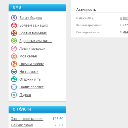
тема
Активность
Богач, бедняк
ia
В друзьях у:
18 а
Болеем за наших
Зарегистрирован:
4 ма
Последний визит:
Братья меньшие
Здоровье или жизнь
Леди и медведи
Моя семья
Научим любого
Не тормози
Отдохни и ты
Полит просвет
IT-дела
топ блоги
Экспертное мнение
126.60
Сейчас скажу
73.87