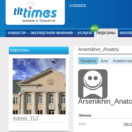
о проекте
новости
экспертное мнение
услуги
персоны
колл
Arsenikhin_Anatoly
персоны
Профиль
Блог
Комментар
Arsenikhin_Anato
Личное
Admin_TLT
http
Сайт: