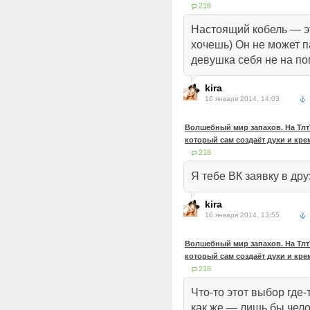
218
Настоящий кобель — э
хочешь) Он не может па
девушка себя не на п
kira
16 января 2014, 14:03
Волшебный мир запахов. На ТлтТ
который сам создаёт духи и кр
218
Я тебе ВК заявку в дру
kira
16 января 2014, 13:55
Волшебный мир запахов. На ТлтТ
который сам создаёт духи и кр
218
Что-то этот выбор где-
как же — лишь бы чел