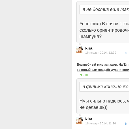
я не достиг еще тако
Успокоил) В связи с э
сколько ориентировочн
шампуня?
kira
16 января 2014, 12:55
Волшебный мир запахов. На ТлтТ
который сам создаёт духи и кр
218
в фильме конечно же
Ну я сильно надеюсь, 
не делаешь))
kira
16 января 2014, 11:20