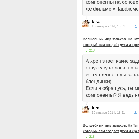
компоненты на основе 
же фильме «Парфюме
kira
16 января 2014, 13:33
Волшебный мир запахов. На ТлтТ
который сам создаёт духи и кр
218
А хрен знает какие за
структуру волоса, по 
естественно, ну и зап
блондинки)
Если я обращусь, ты 
компоненты? Я ведь н
kira
16 января 2014, 13:11
Волшебный мир запахов. На ТлтТ
который сам создаёт духи и кр
218