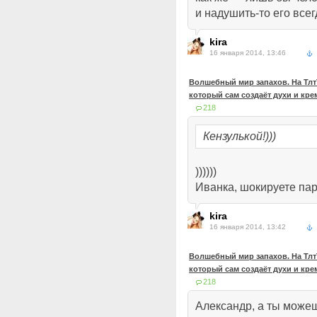
и надушить-то его всег
kira
16 января 2014, 13:46
Волшебный мир запахов. На ТлтТ
который сам создаёт духи и кр
218
Кензулькой!)))
))))))
Иванка, шокируете па
kira
16 января 2014, 13:42
Волшебный мир запахов. На ТлтТ
который сам создаёт духи и кр
218
Александр, а ты може