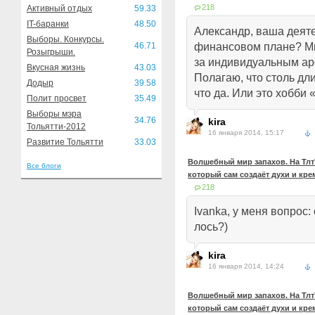
218
Активный отдых
59.33
IT-баранки
48.50
Александр, ваша деят
Выборы. Конкурсы.
46.71
финансовом плане? М
Розыгрыши.
за индивидуальным ар
Вкусная жизнь
43.03
Полагаю, что столь дл
Додыр
39.58
что да. Или это хобби 
Полит просвет
35.49
Выборы мэра
34.76
kira
Тольятти-2012
16 января 2014, 15:17
Развитие Тольятти
33.03
Волшебный мир запахов. На ТлтТ
Все блоги
который сам создаёт духи и кр
218
Ivanka, у меня вопрос: 
лось?)
kira
16 января 2014, 14:24
Волшебный мир запахов. На ТлтТ
который сам создаёт духи и кр