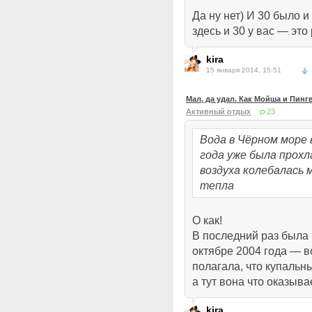
Да ну нет) И 30 было и
здесь и 30 у вас — это
kira
15 января 2014, 15:51
Мал, да удал. Как Мойша и Пин
Активный отдых
23
Вода в Чёрном море 
года уже была прох
воздуха колебалась 
тепла
О как!
В последний раз была 
октябре 2004 года — в
полагала, что купальн
а тут вона что оказыва
kira