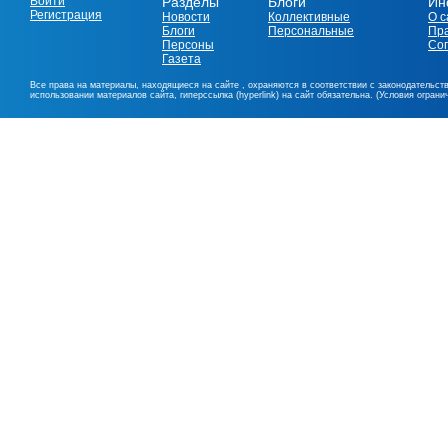
Войти
Разделы
Блоги
Ин
Регистрация
Новости
Коллективные
О с
Блоги
Персональные
Пр
Персоны
Со
Газета
Все права на материалы, находящиеся на сайте , охраняются в соответствии с законодательст
использовании материалов сайта, гиперссылка (hyperlink) на сайт обязательна. (Условия огран