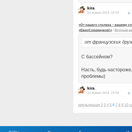
kira
14 января 2014, 15:55
«От нашего столика – вашему с
«ЕвроСоюзничков!»
/
Вкусная ж
от французских друз
С бассейном?
Насть, будь настороже,
проблемы)
kira
14 января 2014, 15:54
предыдущая
2
3
4
5
6
7
8
9
10
с