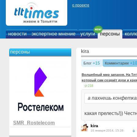
о проекте
новости
экспертное мнение
услуги
персоны
колл
kira
персоны
+15
+1
Блог
Комментарии
Волшебный мир запахов. На ТлтТ
который сам создаёт духи и кр
218
а пахнешь конфетками
какая прелесть!)) Чест
SMR_Rostelecom
kira
16 января 2014, 15:26