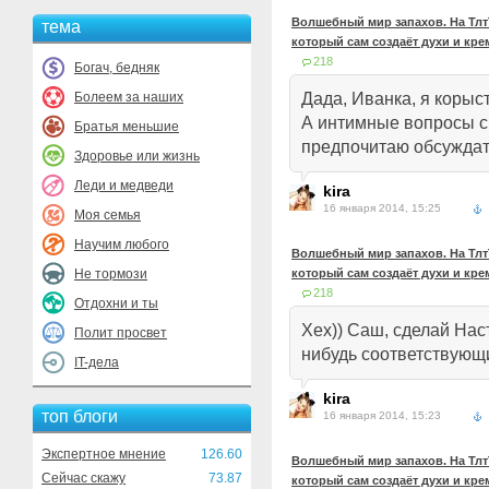
Волшебный мир запахов. На ТлтТ
тема
который сам создаёт духи и кр
218
Богач, бедняк
Болеем за наших
Дада, Иванка, я корыст
А интимные вопросы с
Братья меньшие
предпочитаю обсуждать 
Здоровье или жизнь
Леди и медведи
kira
16 января 2014, 15:25
Моя семья
Научим любого
Волшебный мир запахов. На ТлтТ
Не тормози
который сам создаёт духи и кр
218
Отдохни и ты
Хех)) Саш, сделай Наст
Полит просвет
нибудь соответствующи
IT-дела
kira
топ блоги
16 января 2014, 15:23
Экспертное мнение
126.60
Волшебный мир запахов. На ТлтТ
Сейчас скажу
73.87
который сам создаёт духи и кр