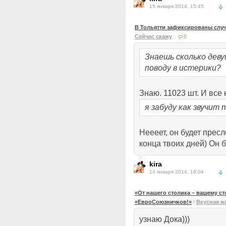
15 января 2014, 15:45
В Тольятти зафиксированы слу
Сейчас скажу
8
Знаешь сколько деву
поводу в истерики?
Знаю. 11023 шт. И все 
я забуду как звучит 
Неееет, он будет пресл
конца твоих дней) Он б
kira
14 января 2014, 16:04
«От нашего столика – вашему с
«ЕвроСоюзничков!»
/
Вкусная ж
узнаю Дока)))