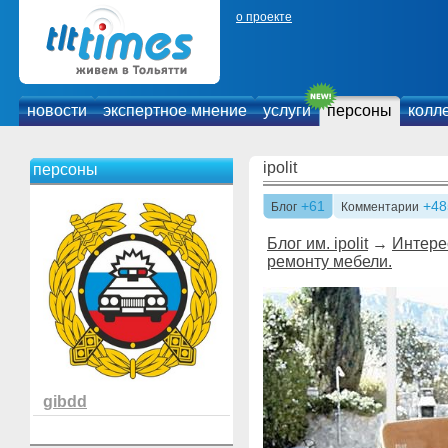
о проекте
новости
экспертное мнение
услуги
персоны
колл
ipolit
персоны
+61
+48
Блог
Комментарии
Блог им. ipolit
→
Интере
ремонту мебели.
gibdd