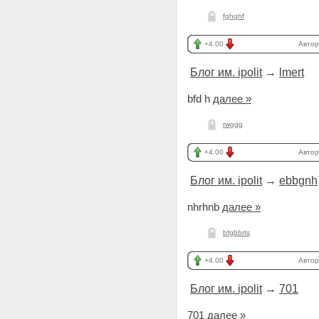
fghghf
+4.00
Автор
Блог им. ipolit
→
lmert
bfd h
далее »
rwggg
+4.00
Автор
Блог им. ipolit
→
ebbgnh
nhrhnb
далее »
bfgbbrts
+4.00
Автор
Блог им. ipolit
→
701
701
далее »