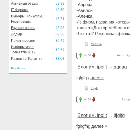
Активный отдых
59.33
-Аврора
IT-баранки
48.50
-Авилон
-Аленка
Выборы. Конкурсы.
46.71
Розыгрыши.
Из фирм, названия которы
только «Доктор мебель» и
Вкусная жизнь
43.03
Что это? Рекламная фишк
Додыр
39.58
Полит просвет
35.49
Мебель
Выборы мэра
34.76
Тольятти-2012
+4.00
Автор:
ipo
Развитие Тольятти
33.03
Блог им. ipolit
→
gggag
Все блоги
fgfgfg
далее »
fgfgfg
+4.00
Автор
Блог им. ipolit
→
jfjgjfg
fghgfhg
далее »