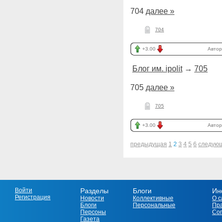
704
далее »
704
+3.00
Автор
Блог им. ipolit
→
705
705
далее »
705
+3.00
Автор
предыдущая
1
2
3
4
5
6
следую
Войти
Разделы
Блоги
Ин
Регистрация
Новости
Коллективные
О с
Блоги
Персональные
Пр
Персоны
Со
Газета