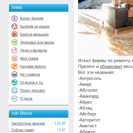
тема
Богач, бедняк
Болеем за наших
Братья меньшие
Здоровье или жизнь
Леди и медведи
Моя семья
Искал фирмы по ремонту м
Презент и
обнаружил
весь
Научим любого
Вот эти названия:
Не тормози
-Антресоль
Отдохни и ты
-Аверс
-Абсолют
Полит просвет
-Авангард
IT-дела
-Абрес
-Абзац
топ блоги
-Айсберг
-Авторитет
Экспертное мнение
126.60
-Аметист
Сейчас скажу
73.87
-Абажур